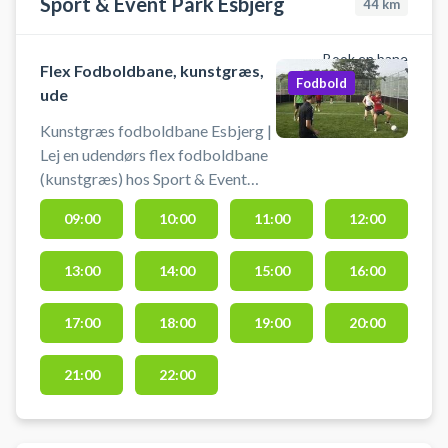
Sport & Event Park Esbjerg
44
km
Book en bane
Flex Fodboldbane, kunstgræs,
Fodbold
ude
Kunstgræs fodboldbane Esbjerg |
Lej en udendørs flex fodboldbane
(kunstgræs) hos Sport & Event
Park Esbjerg. Book din udendørs
09:00
10:00
11:00
12:00
kunstgræsbane hos Sport & Event
Park Esbjerg – spil fodbold
13:00
14:00
15:00
16:00
udendørs på kunstgræsbaner i
Esbjerg. Mulighed for bad og
omklædning. Medbring selv
17:00
18:00
19:00
20:00
fodbold (e).
21:00
22:00