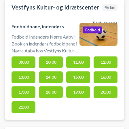
Vestfyns Kultur- og Idrætscenter
46
km
Book en bane
Fodboldbane, indendørs
Fodbold
Fodbold Indendørs Nørre Aaby |
Book en indendørs fodboldbane i
Nørre Aaby hos Vestfyns Kultur-
og Idrætscenter. Lej
09:00
10:00
11:00
12:00
fodboldbanen og spil fodbold
indendørs i Nørre Aaby i hallen
13:00
14:00
15:00
16:00
hos Vestfyns Kultur- og
Idrætscenter beliggende på
Idrætsvej 9 i Nørre Aaby. Gratis
17:00
18:00
19:00
20:00
parkering foran hallerne, hvis du er
i bil fra Middelfart, Ejby eller
21:00
Brenderup i forbindelse med din
booking af en af hallerne i
Vestfyns Idrætscenter.