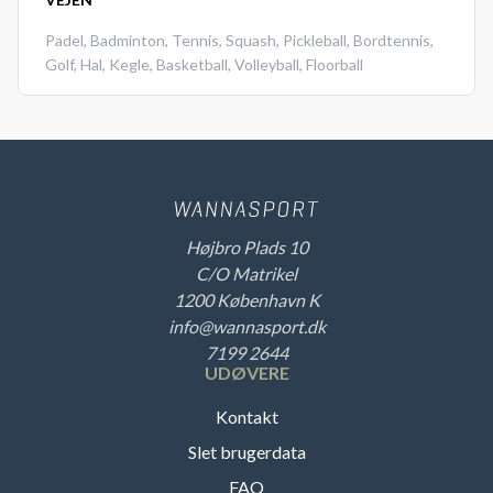
Padel
,
Badminton
,
Tennis
,
Squash
,
Pickleball
,
Bordtennis
,
Golf
,
Hal
,
Kegle
,
Basketball
,
Volleyball
,
Floorball
Højbro Plads 10
C/O Matrikel
1200 København K
info@wannasport.dk
7199 2644
UDØVERE
Kontakt
Slet brugerdata
FAQ