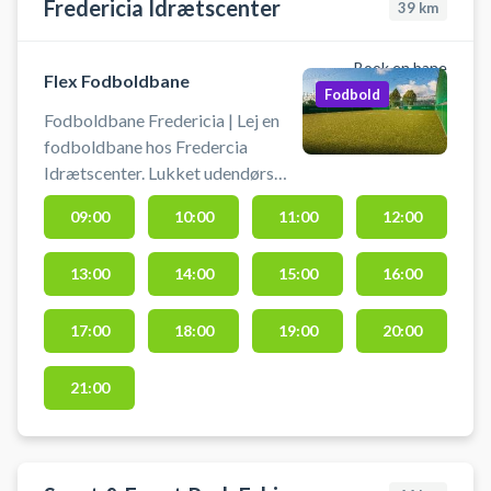
Fredericia Idrætscenter
39
km
Book en bane
Flex Fodboldbane
Fodbold
Fodboldbane Fredericia | Lej en
fodboldbane hos Fredercia
Idrætscenter. Lukket udendørs
flexbane 15x24 meter med
09:00
10:00
11:00
12:00
kunstgræs til fodbold. Book
fodboldbanen og spil fodbold på
13:00
14:00
15:00
16:00
kunstgræs i Fredericia. Det er
tilladt at bruge alle typer af sko,
dog ikke fodboldstøvler med
17:00
18:00
19:00
20:00
skrueknopper. Medbring selv
bold. Mulighed for bad og
21:00
omklædning.