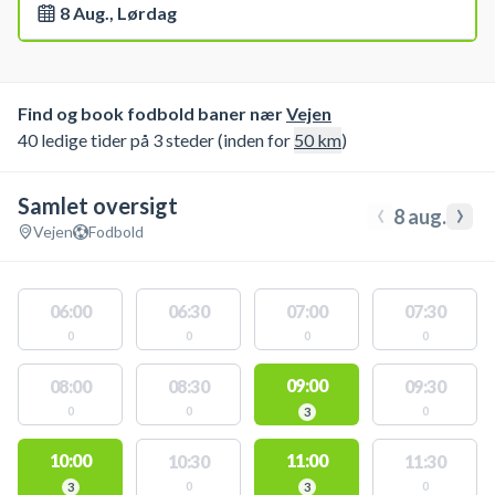
8 Aug., Lørdag
Find og book fodbold baner nær
Vejen
40 ledige tider på 3 steder (inden for
50
km
)
Samlet oversigt
‹
›
8 aug.
Vejen
Fodbold
06:00
06:30
07:00
07:30
0
0
0
0
09:00
08:00
08:30
09:30
0
0
0
3
10:00
11:00
10:30
11:30
0
0
3
3