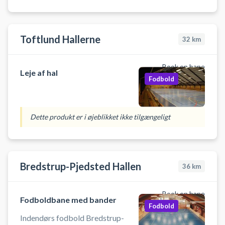
Toftlund Hallerne
32
km
Book en bane
Leje af hal
Fodbold
Dette produkt er i øjeblikket ikke tilgængeligt
Bredstrup-Pjedsted Hallen
36
km
Book en bane
Fodboldbane med bander
Fodbold
Indendørs fodbold Bredstrup-