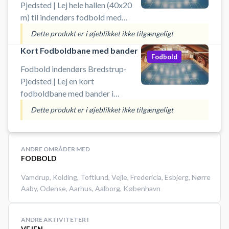
Pjedsted | Lej hele hallen (40x20
m) til indendørs fodbold med
bander i Bredstrup-Pjedsted
Dette produkt er i øjeblikket ikke tilgængeligt
Hallen. Book din fodboldbane og
Kort Fodboldbane med bander
spil fodbold indendørs i
Fodbold
Bredstrup-Pjedsted ved
Fodbold indendørs Bredstrup-
Fredericia.
Pjedsted | Lej en kort
fodboldbane med bander i
Bredstrup-Pjedsted Hallen.
Dette produkt er i øjeblikket ikke tilgængeligt
Fodbold kortbane velegnet til 6 –
8 person bane er 26 m x 20 m.
Book din fodboldbane og spil
ANDRE OMRÅDER MED
indendørs fodbold i Bredstrup-
FODBOLD
Pjedsted ved Fredericia.
Vamdrup
,
Kolding
,
Toftlund
,
Vejle
,
Fredericia
,
Esbjerg
,
Nørre
Aaby
,
Odense
,
Aarhus
,
Aalborg
,
København
ANDRE AKTIVITETER I
VEJEN