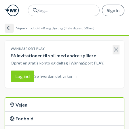
Sign in
>
>
Vejen
Fodbold
8 aug., lørdag (Hele dagen, 50 km)
WANNASPORT PLAY
Få invitationer til spil med andre spillere
Opret en gratis konto og deltag i WannaSport PLAY.
Log ind
Se hvordan det virker
→
Vejen
Fodbold