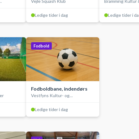
Vejle Squash Klub
Bramming Kultur &
rk
Ledige tider i dag
Ledige tider i d
Fodbold
Fodboldbane, indendørs
er
Vestfyns Kultur- og
Idrætscenter
Ledige tider i dag