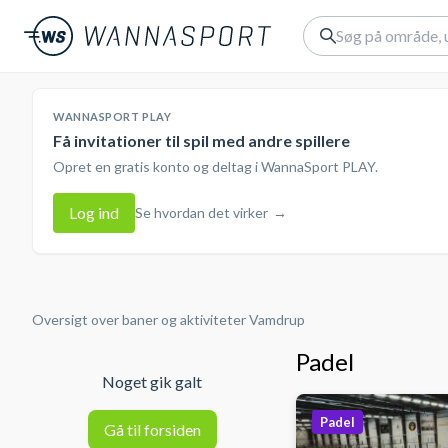
WANNASPORT PLAY
Få invitationer til spil med andre spillere
Opret en gratis konto og deltag i WannaSport PLAY.
Log ind
Se hvordan det virker
→
Oversigt over baner og aktiviteter
Vamdrup
Padel
Noget gik galt
Padel
Gå til forsiden