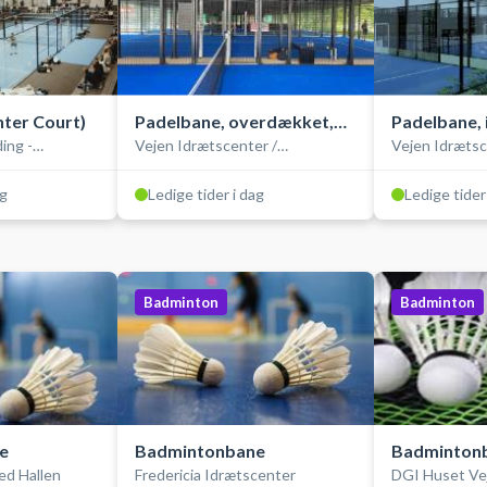
ter Court)
Padelbane, overdækket,
Padelbane, 
ing -
Vejen Idrætscenter /
Vejen Idrætsc
double
double
ylland Padel
SportsCenter Danmark
SportsCenter
ag
Ledige tider i dag
Ledige tider
Badminton
Badminton
e
Badmintonbane
Badminton
ed Hallen
Fredericia Idrætscenter
DGI Huset Ve