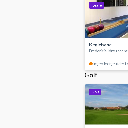
Kegle
Keglebane
Fredericia Idrætscent
Ingen ledige tider i
Golf
Golf