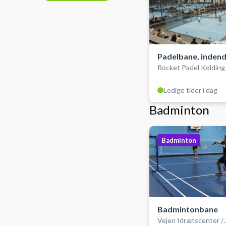
Padelbane, indend
Rocket Padel Kolding 
double
Sparekassen Kronjyll
Arena
Ledige tider i dag
Badminton
Badminton
Badmintonbane
Vejen Idrætscenter /