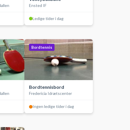
allen
Ensted IF
Ledige tider i dag
Bordtennis
Bordtennisbord
allen
Fredericia Idrætscenter
Ingen ledige tider i dag