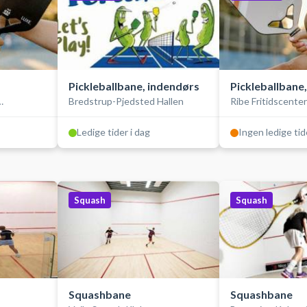
Pickleballbane, indendørs
Pickleballbane
Bredstrup-Pjedsted Hallen
Ribe Fritidscente
rk
Svømmebad
Ledige tider i dag
Ingen ledige tid
Squash
Squash
Squashbane
Squashbane