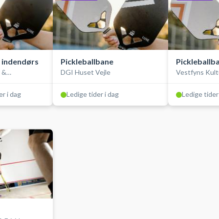
, indendørs
Pickleballbane
Pickleballb
r &
DGI Huset Vejle
Vestfyns Kult
Idrætscenter
er i dag
Ledige tider i dag
Ledige tider