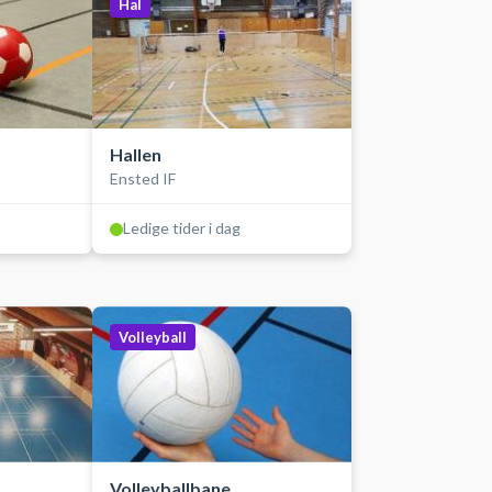
Hal
Hallen
Ensted IF
Ledige tider i dag
Volleyball
Volleyballbane