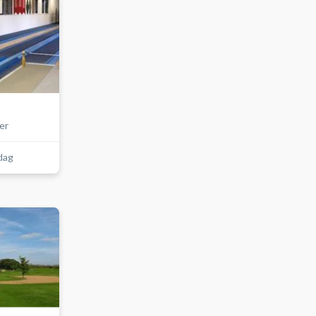
er
 dag