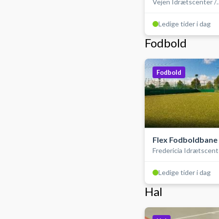
Vejen Idrætscenter /
SportsCenter Danma
Ledige tider i dag
Fodbold
Fodbold
Flex Fodboldbane
Fredericia Idrætscent
Ledige tider i dag
Hal