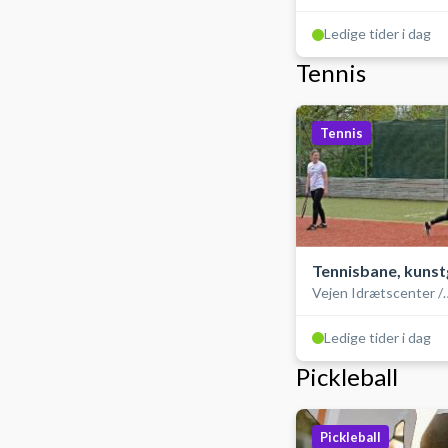
SportsCenter Danma
Ledige tider i dag
Tennis
Tennis
Tennisbane, kuns
Vejen Idrætscenter /
SportsCenter Danma
Ledige tider i dag
Pickleball
Pickleball