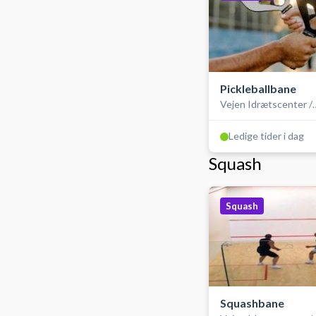
Pickleballbane
Vejen Idrætscenter /
SportsCenter Danma
Ledige tider i dag
Squash
Squash
Squashbane