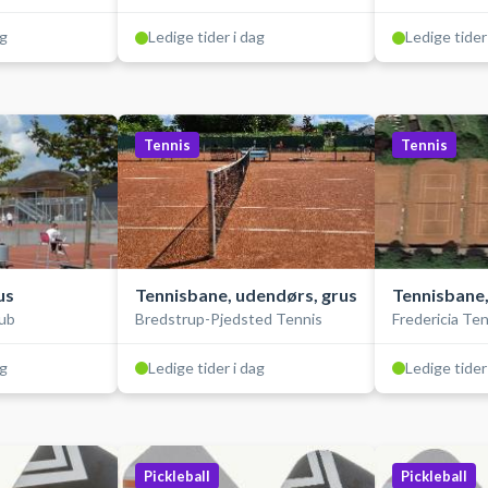
ag
Ledige tider i dag
Ledige tider
Tennis
Tennis
us
Tennisbane, udendørs, grus
Tennisbane,
lub
Bredstrup-Pjedsted Tennis
Fredericia Te
ag
Ledige tider i dag
Ledige tider
Pickleball
Pickleball