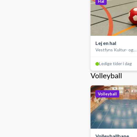
Hal
Lej en hal
Vestfyns Kultur- og
Idrætscenter
Ledige tider i dag
Volleyball
Volleyball
Volleyballbane