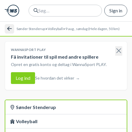
Sign in
>
>
Sønder Stenderup
Volleyball
9 aug., søndag (Hele dagen, 50 km)
WANNASPORT PLAY
Få invitationer til spil med andre spillere
Opret en gratis konto og deltag i WannaSport PLAY.
Log ind
Se hvordan det virker
→
Sønder Stenderup
Volleyball