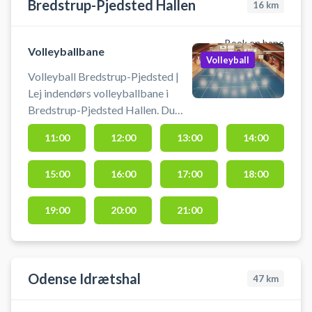
Bredstrup-Pjedsted Hallen
16
km
Book en bane
Volleyballbane
Volleyball
Volleyball Bredstrup-Pjedsted |
Lej indendørs volleyballbane i
Bredstrup-Pjedsted Hallen. Du
skal selv medbringe bold. Book en
11:00
12:00
13:00
14:00
volleyballbane og spil volley i
Pjedsted-Bredstrup Hallen.
15:00
16:00
17:00
18:00
19:00
20:00
21:00
Odense Idrætshal
47
km