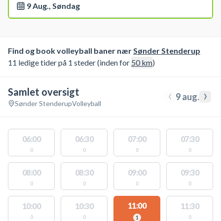
9 Aug., Søndag
Find og book volleyball baner nær
Sønder Stenderup
11 ledige tider på 1 steder (inden for
50
km
)
Samlet oversigt
‹
›
9 aug.
Sønder Stenderup
Volleyball
06:00
06:30
07:00
07:30
0
0
0
0
08:00
08:30
09:00
09:30
0
0
0
0
11:00
10:00
10:30
11:30
0
0
0
1