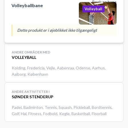
Book en bane
Volleyballbane
Volleyball
Dette produkt er i øjeblikket ikke tilgængeligt
ANDRE OMRÅDER MED
VOLLEYBALL
Kolding
,
Fredericia
,
Vejle
,
Aabenraa
,
Odense
,
Aarhus
,
Aalborg
,
København
ANDRE AKTIVITETER I
SØNDER STENDERUP
Padel
,
Badminton
,
Tennis
,
Squash
,
Pickleball
,
Bordtennis
,
Golf
,
Hal
,
Fitness
,
Fodbold
,
Kegle
,
Basketball
,
Floorball