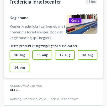
Fredericia Idrætscenter
15
km
Book en bane
Keglebane
Kegle
Kegler Fredericia | Lej keglebane i
Fredericia Idrætscenter. Book en
keglebane og spil kegler i
Fredericia på en af de 8
Dette produkt er tilgængeligt på disse datoer:
keglebaner i idrætscentret i
Fredericia. Der er i alt 8 moderne
10. aug
11. aug
12. aug
13. aug
keglebaner med gode
opholdsfaciliteter og god oversigt
14. aug
over banerne.
ANDRE OMRÅDER MED
KEGLE
Kolding
,
Fredericia
,
Vejle
,
Odense
,
København