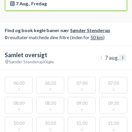
7 Aug., Fredag
Find og book kegle baner nær
Sønder Stenderup
0
resultater matchede dine filtre (inden for
50
km
)
Samlet oversigt
‹
›
7 aug.
Sønder Stenderup
Kegle
06:00
06:30
07:00
07:30
0
0
0
0
08:00
08:30
09:00
09:30
0
0
0
0
10:00
10:30
11:00
11:30
0
0
0
0