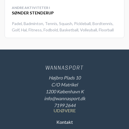
ANDRE AKTIVITETER I
SØNDER STENDERUP
Padel
,
Badminton
,
Tennis
,
Squash
,
Pickleball
,
Bordtennis
,
Golf
,
Hal
,
Fitness
,
Fodbold
,
Basketball
,
Volleyball
,
Floorball
Højbro Plads 10
C/O Matrikel
1200 København K
info@wannasport.dk
7199 2644
UDØVERE
Kontakt