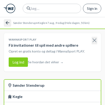
Sign in
>
>
Sønder Stenderup
Kegle
7 aug., fredag (Hele dagen, 50 km)
WANNASPORT PLAY
Få invitationer til spil med andre spillere
Opret en gratis konto og deltag i WannaSport PLAY.
Log ind
Se hvordan det virker
→
Sønder Stenderup
Kegle