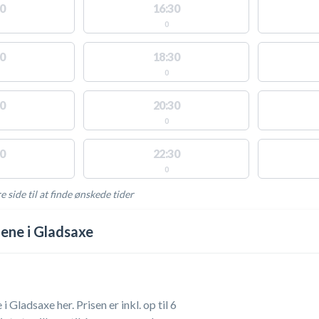
0
16:30
0
0
18:30
0
0
20:30
0
0
22:30
0
e side til at finde ønskede tider
AKTIVITETER
ene i Gladsaxe
Gladsaxe her. Prisen er inkl. op til 6