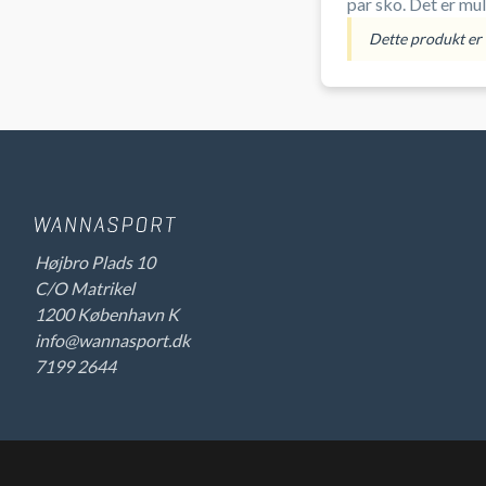
par sko. Det 
Dette produkt er i
Højbro Plads 10
C/O Matrikel
1200 København K
info@wannasport.dk
7199 2644