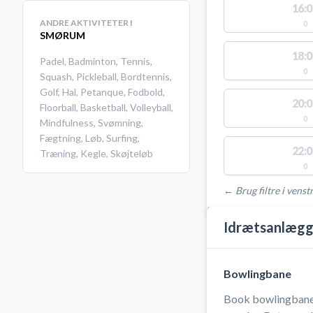
16:0
ANDRE AKTIVITETER I
0
SMØRUM
18:0
Padel
,
Badminton
,
Tennis
,
0
Squash
,
Pickleball
,
Bordtennis
,
Golf
,
Hal
,
Petanque
,
Fodbold
,
20:0
Floorball
,
Basketball
,
Volleyball
,
0
Mindfulness
,
Svømning
,
Fægtning
,
Løb
,
Surfing
,
22:0
Træning
,
Kegle
,
Skøjteløb
0
← Brug filtre i venstr
STEDER MED LEDIGE 
Idrætsanlægg
Bowlingbane
Book bowlingbane i 