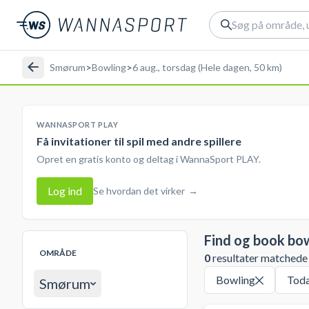
Smørum
>
Bowling
>
6 aug., torsdag (Hele dagen, 50 km)
WANNASPORT PLAY
Få invitationer til spil med andre spillere
Opret en gratis konto og deltag i WannaSport PLAY.
Log ind
Se hvordan det virker
→
Find og book bo
OMRÅDE
0
resultater matchede d
Bowling
Tod
Smørum