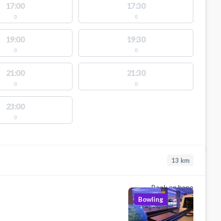
17:00
17:30
0
0
19:00
19:30
0
0
21:00
21:30
0
0
23:00
0
13
km
Book en bane
Bowling