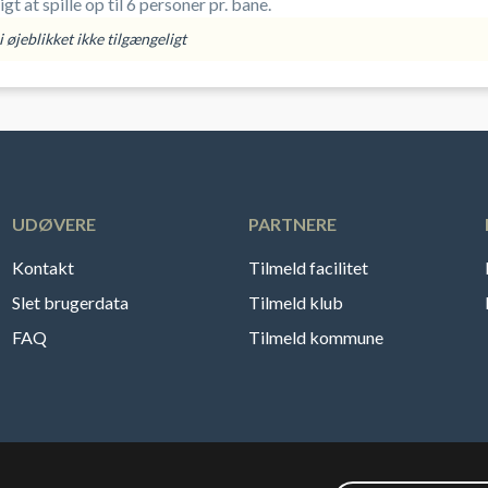
er muligt at spille op til 6 personer pr. bane.
 øjeblikket ikke tilgængeligt
UDØVERE
PARTNERE
Kontakt
Tilmeld facilitet
Slet brugerdata
Tilmeld klub
FAQ
Tilmeld kommune