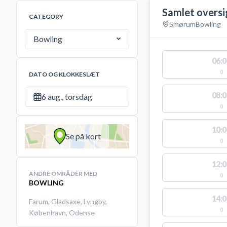
Samlet oversi
CATEGORY
Smørum
Bowling
Bowling
06:0
0
DATO OG KLOKKESLÆT
08:0
6 aug., torsdag
0
10:0
Se på kort
0
12:0
ANDRE OMRÅDER MED
0
BOWLING
14:0
Farum
,
Gladsaxe
,
Lyngby
,
0
København
,
Odense