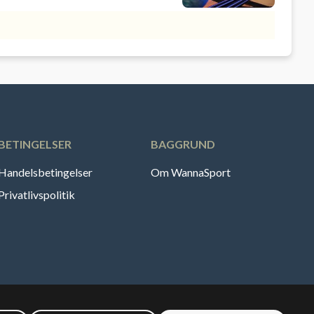
BETINGELSER
BAGGRUND
Handelsbetingelser
Om WannaSport
Privatlivspolitik