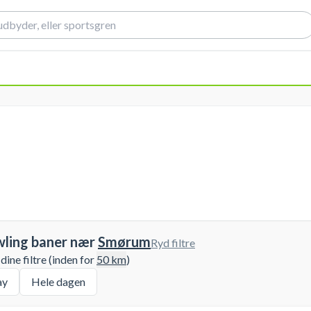
wling baner nær
Smørum
Ryd filtre
ine filtre (inden for
50
km
)
ay
Hele dagen