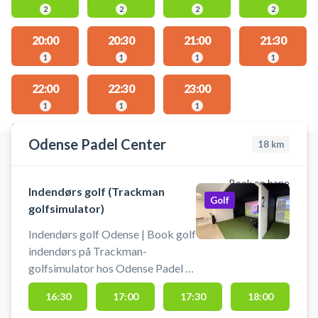
2
2
2
2
20:00
20:30
21:00
21:30
1
1
1
1
22:00
22:30
23:00
1
1
1
STEDER MED LEDIGE AKTIVITETER
Odense Padel Center
18
km
Book en bane
Indendørs golf (Trackman
Golf
golfsimulator)
Indendørs golf Odense | Book golf
indendørs på Trackman-
golfsimulator hos Odense Padel &
Simgolf Center i Odense.
16:30
17:00
17:30
18:00
Realistisk golfoplevelse med