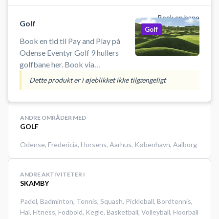
Book en bane
Golf
Golf
Book en tid til Pay and Play på
Odense Eventyr Golf 9 hullers
golfbane her. Book via
WannaSport og spar op til 30%.
Dette produkt er i øjeblikket ikke tilgængeligt
BEMÆRK: Denne bane er for alle.
Det er ikke nødvendigt at være
medlem af DGU eller h
ANDRE OMRÅDER MED
GOLF
Odense
,
Fredericia
,
Horsens
,
Aarhus
,
København
,
Aalborg
ANDRE AKTIVITETER I
SKAMBY
Padel
,
Badminton
,
Tennis
,
Squash
,
Pickleball
,
Bordtennis
,
Hal
,
Fitness
,
Fodbold
,
Kegle
,
Basketball
,
Volleyball
,
Floorball