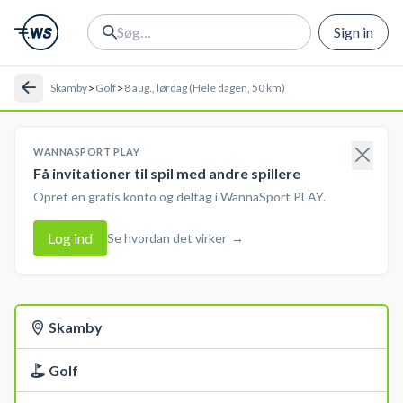
Sign in
>
>
Skamby
Golf
8 aug., lørdag (Hele dagen, 50 km)
WANNASPORT PLAY
Få invitationer til spil med andre spillere
Opret en gratis konto og deltag i WannaSport PLAY.
Log ind
Se hvordan det virker
→
Skamby
Golf