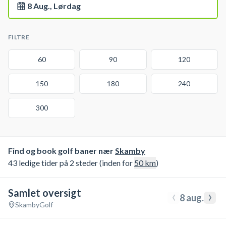
8 Aug., Lørdag
FILTRE
60
90
120
150
180
240
300
Find og book golf baner nær
Skamby
43 ledige tider på 2 steder (inden for
50
km
)
Samlet oversigt
‹
›
8 aug.
Skamby
Golf