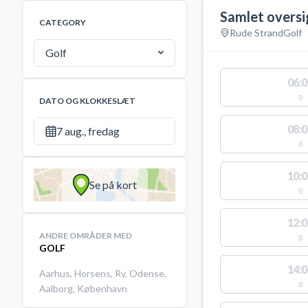
Samlet oversi
CATEGORY
Rude Strand
Golf
Golf
06:0
0
DATO OG KLOKKESLÆT
08:0
7 aug., fredag
0
10:0
Se på kort
0
12:0
ANDRE OMRÅDER MED
0
GOLF
14:0
Aarhus
,
Horsens
,
Ry
,
Odense
,
0
Aalborg
,
København