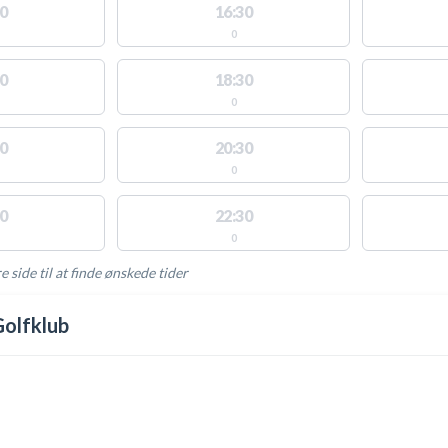
0
16:30
0
0
18:30
0
0
20:30
0
0
22:30
0
e side til at finde ønskede tider
AKTIVITETER
Golfklub