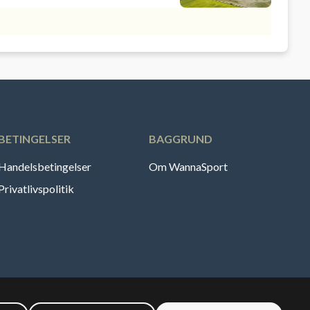
BETINGELSER
BAGGRUND
Handelsbetingelser
Om WannaSport
Privatlivspolitik