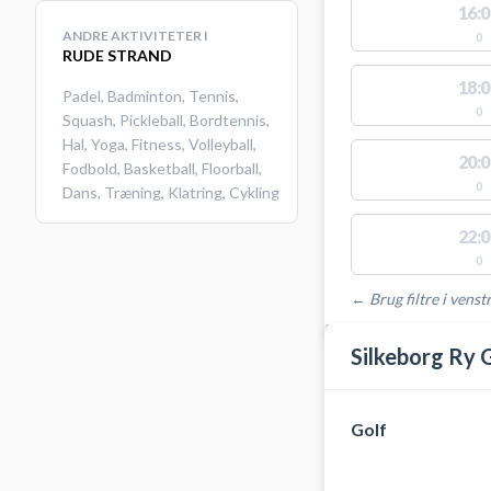
16:0
ANDRE AKTIVITETER I
0
RUDE STRAND
18:0
Padel
,
Badminton
,
Tennis
,
0
Squash
,
Pickleball
,
Bordtennis
,
Hal
,
Yoga
,
Fitness
,
Volleyball
,
20:0
Fodbold
,
Basketball
,
Floorball
,
0
Dans
,
Træning
,
Klatring
,
Cykling
22:0
0
← Brug filtre i venstr
STEDER MED LEDIGE 
Silkeborg Ry 
Golf