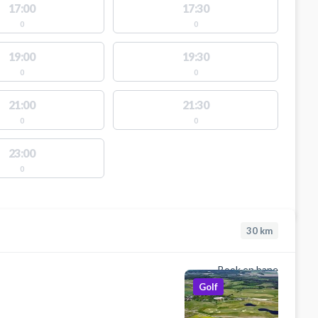
17:00
17:30
0
0
19:00
19:30
0
0
21:00
21:30
0
0
23:00
0
30
km
Book en bane
Golf