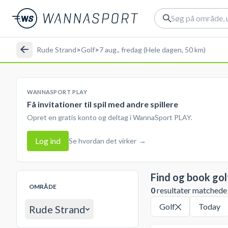
Rude Strand
>
Golf
>
7 aug., fredag (Hele dagen, 50 km)
WANNASPORT PLAY
Få invitationer til spil med andre spillere
Opret en gratis konto og deltag i WannaSport PLAY.
Log ind
Se hvordan det virker
→
Find og book gol
OMRÅDE
0
resultater matchede d
Golf
Today
Rude Strand