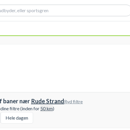
f baner nær
Rude Strand
Ryd filtre
ine filtre (inden for
50
km
)
Hele dagen