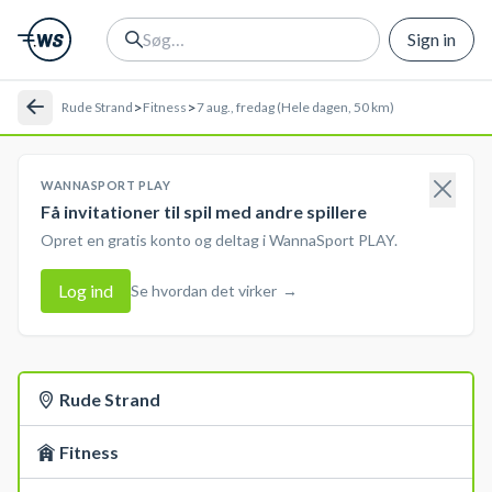
Sign in
>
>
Rude Strand
Fitness
7 aug., fredag (Hele dagen, 50 km)
WANNASPORT PLAY
Få invitationer til spil med andre spillere
Opret en gratis konto og deltag i WannaSport PLAY.
Log ind
Se hvordan det virker
→
Rude Strand
Fitness