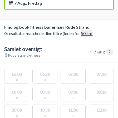
7 Aug., Fredag
Find og book fitness baner nær
Rude Strand
0
resultater matchede dine filtre (inden for
50
km
)
Samlet oversigt
‹
›
7 aug.
Rude Strand
Fitness
06:00
06:30
07:00
07:30
0
0
0
0
08:00
08:30
09:00
09:30
0
0
0
0
10:00
10:30
11:00
11:30
0
0
0
0