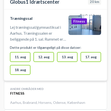
Globus1 Idrætscenter
20
km
Book en bane
Træningssal
Fitness
Lej træningssal/gymnastiksal i
Aarhus. Træningssalen er
beliggende på 1. sal. Rummet er
cirka 100 m2. Man skal selv
Dette produkt er tilgængeligt på disse datoer:
medbringe udstyr. Boldspil er ikke
tilladt. Man skal bruge indendørs
11. aug
12. aug
13. aug
17. aug
sko. Anlægget er bemandet.
18. aug
ANDRE OMRÅDER MED
FITNESS
Aarhus
,
Brabrand
,
Horsens
,
Odense
,
København