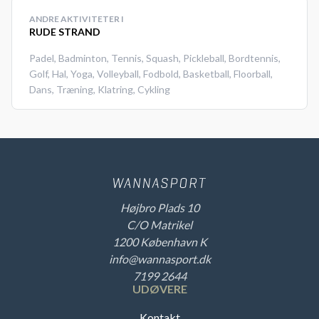
ANDRE AKTIVITETER I
RUDE STRAND
Padel
,
Badminton
,
Tennis
,
Squash
,
Pickleball
,
Bordtennis
,
Golf
,
Hal
,
Yoga
,
Volleyball
,
Fodbold
,
Basketball
,
Floorball
,
Dans
,
Træning
,
Klatring
,
Cykling
Højbro Plads 10
C/O Matrikel
1200 København K
info@wannasport.dk
7199 2644
UDØVERE
Kontakt