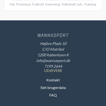
Hal
,
Petanque
,
Fodbold
,
Svømning
,
Volleyball
,
Løb
,
Træning
Højbro Plads 10
C/O Matrikel
1200 København K
info@wannasport.dk
7199 2644
UDØVERE
Kontakt
Slet brugerdata
FAQ