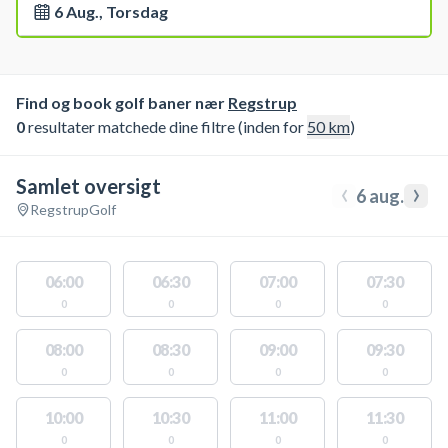
6 Aug., Torsdag
Find og book golf baner nær
Regstrup
0
resultater matchede dine filtre (inden for
50
km
)
Samlet oversigt
‹
›
6 aug.
Regstrup
Golf
06:00
06:30
07:00
07:30
0
0
0
0
08:00
08:30
09:00
09:30
0
0
0
0
10:00
10:30
11:00
11:30
0
0
0
0