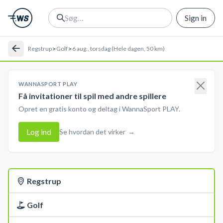
Sign in
>
>
Regstrup
Golf
6 aug., torsdag (Hele dagen, 50 km)
WANNASPORT PLAY
Få invitationer til spil med andre spillere
Opret en gratis konto og deltag i WannaSport PLAY.
Log ind
Se hvordan det virker
→
Regstrup
Golf