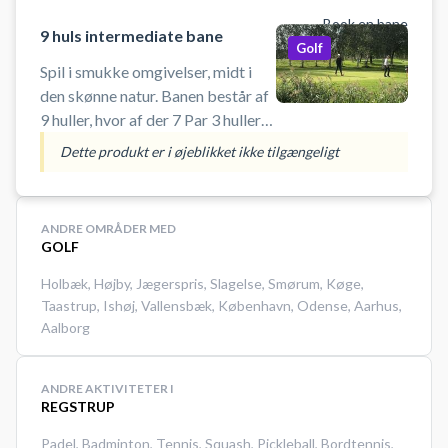
Book en bane
9 huls intermediate bane
Golf
Spil i smukke omgivelser, midt i
den skønne natur. Banen består af
9 huller, hvor af der 7 Par 3 huller
og 2 Par 4 huller. Flotte fairways.
Dette produkt er i øjeblikket ikke tilgængeligt
Velholdte greens og tees.
Udfordringer for alle, uanset
ANDRE OMRÅDER MED
GOLF
Holbæk
,
Højby
,
Jægerspris
,
Slagelse
,
Smørum
,
Køge
,
Taastrup
,
Ishøj
,
Vallensbæk
,
København
,
Odense
,
Aarhus
,
Aalborg
ANDRE AKTIVITETER I
REGSTRUP
Padel
,
Badminton
,
Tennis
,
Squash
,
Pickleball
,
Bordtennis
,