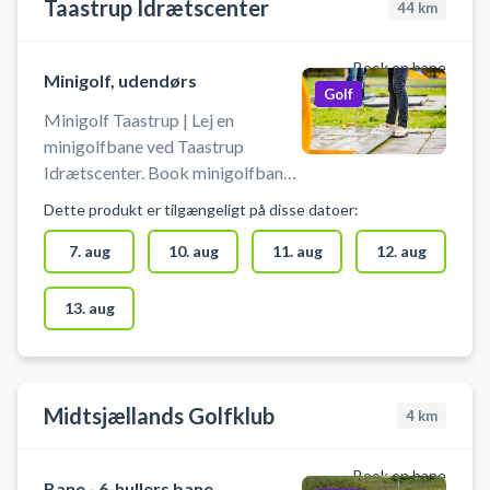
Taastrup Idrætscenter
44
km
Book en bane
Minigolf, udendørs
Golf
Minigolf Taastrup | Lej en
minigolfbane ved Taastrup
Idrætscenter. Book minigolfbane
og spil minigolf i Taastrup. Lån
Dette produkt er tilgængeligt på disse datoer:
minigolf køller samt bolde og spil
minigolf i Taastrup Idrætspark
7. aug
10. aug
11. aug
12. aug
som du finder på Parkvej 78, 2630
Taastrup.
13. aug
Midtsjællands Golfklub
4
km
Book en bane
Bane - 6-hullers bane