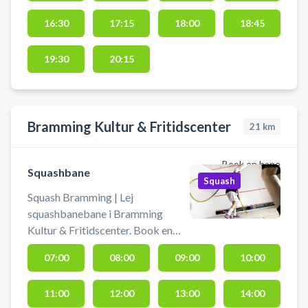
squashbane-vejen #spil-squash-
vejen
16:30
17:15
18:00
18:45
19:30
20:15
Bramming Kultur & Fritidscenter
21
km
Book en bane
Squashbane
Squash
Squash Bramming | Lej
squashbanebane i Bramming
Kultur & Fritidscenter. Book en
squashbanebane og spil squash
07:00
08:00
09:00
10:00
ved Esbjerg på en af
squashbanerne i Kultur &
11:00
12:00
13:00
14:00
Fritidscentret i Bramming.