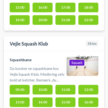
Squashbanen må kun benyttes
med indendørssko, så der ikke
15:00
16:00
17:00
18:00
laver mærker i gulvet. Medbring
selv ketcher og bolde. #Squash-
19:00
20:00
21:00
22:00
esbjerg #lej-squashbane-esbjerg
#spil-squash-i-esbjerg #squash-
bramming
Vejle Squash Klub
38
km
Book en bane
Squashbane
Squash
Du booker en squashbane hos
Vejle Squash Klub. Medbring selv
bold at ketcher. Bemærk, du
booker banen i 45 minutter Baner
09:00
10:00
11:00
12:00
må kun bruges med indendørssko,
hvor sålerne ikke laver aftryk.
13:00
14:00
15:00
16:00