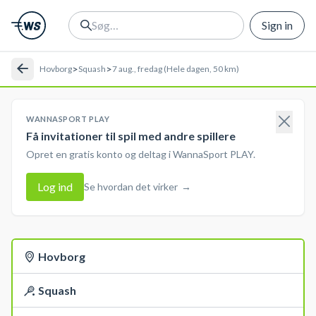
Sign in
>
>
Hovborg
Squash
7 aug., fredag (Hele dagen, 50 km)
WANNASPORT PLAY
Få invitationer til spil med andre spillere
Opret en gratis konto og deltag i WannaSport PLAY.
Log ind
Se hvordan det virker
→
Hovborg
Squash