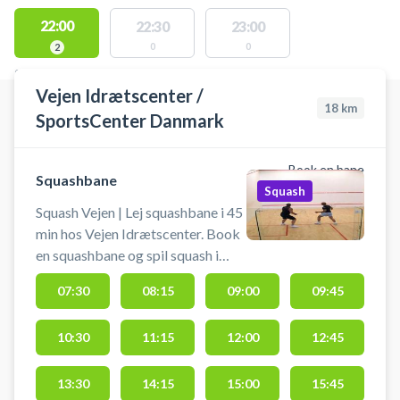
22:00
22:30
23:00
0
0
2
STEDER MED LEDIGE AKTIVITETER
Vejen Idrætscenter /
18
km
SportsCenter Danmark
Book en bane
Squashbane
Squash
Squash Vejen | Lej squashbane i 45
min hos Vejen Idrætscenter. Book
en squashbane og spil squash i
Vejen på en af banerne hos
07:30
08:15
09:00
09:45
SportsCenter Danmark. Gratis
parkering findes ved Vejen
10:30
11:15
12:00
12:45
Idrætscenter, når du booker en
squashbane. #squash-vejen
#squash-i-vejen #book-
13:30
14:15
15:00
15:45