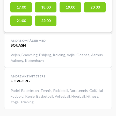
17:00
18:00
19:00
20:00
21:00
22:00
ANDRE OMRÅDER MED
SQUASH
Vejen
,
Bramming
,
Esbjerg
,
Kolding
,
Vejle
,
Odense
,
Aarhus
,
Aalborg
,
København
ANDRE AKTIVITETER I
HOVBORG
Padel
,
Badminton
,
Tennis
,
Pickleball
,
Bordtennis
,
Golf
,
Hal
,
Fodbold
,
Kegle
,
Basketball
,
Volleyball
,
Floorball
,
Fitness
,
Yoga
,
Træning