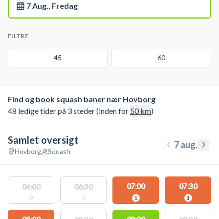
7 Aug., Fredag
FILTRE
45
60
Find og book squash baner nær
Hovborg
48 ledige tider på 3 steder (inden for
50
km
)
Samlet oversigt
‹
›
7 aug.
Hovborg
Squash
07:00
07:30
06:00
06:30
0
0
1
1