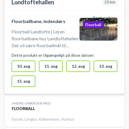
Lundtoftehallen
20
km
Book en bane
Floorballbane, indendørs
Floorball
Floorball Lundtofte | Lej en
floorballbane hos Lundtoftehallen.
Der vil være floorballmål til
rådighed, men lejer skal selv
Dette produkt er tilgængeligt på disse datoer:
medbringe stave og bolde. Der
skal benyttes indendørssko, som
10. aug
11. aug
12. aug
13. aug
ikke sætter mærker. Der er mulig
15. aug
ANDRE OMRÅDER MED
FLOORBALL
Farum
,
Lyngby
,
København
,
Aarhus