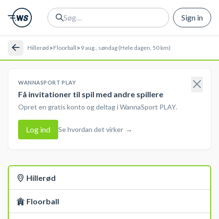
Sign in
>
>
Hillerød
Floorball
9 aug., søndag (Hele dagen, 50 km)
WANNASPORT PLAY
Få invitationer til spil med andre spillere
Opret en gratis konto og deltag i WannaSport PLAY.
Log ind
Se hvordan det virker
→
Hillerød
Floorball