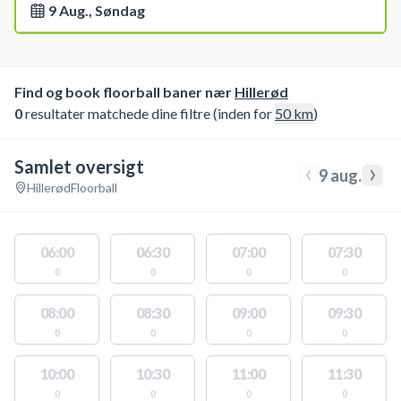
9 Aug., Søndag
Find og book floorball baner nær
Hillerød
0
resultater matchede dine filtre (inden for
50
km
)
Samlet oversigt
‹
›
9 aug.
Hillerød
Floorball
06:00
06:30
07:00
07:30
0
0
0
0
08:00
08:30
09:00
09:30
0
0
0
0
10:00
10:30
11:00
11:30
0
0
0
0