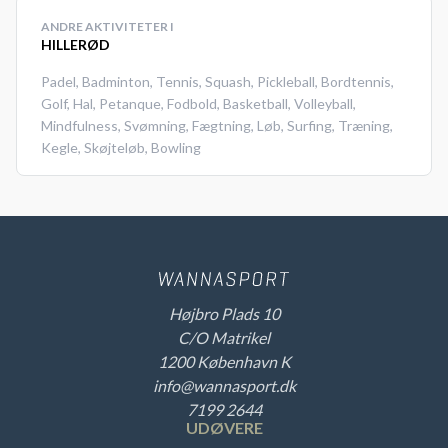
ANDRE AKTIVITETER I
HILLERØD
Padel
,
Badminton
,
Tennis
,
Squash
,
Pickleball
,
Bordtennis
,
Golf
,
Hal
,
Petanque
,
Fodbold
,
Basketball
,
Volleyball
,
Mindfulness
,
Svømning
,
Fægtning
,
Løb
,
Surfing
,
Træning
,
Kegle
,
Skøjteløb
,
Bowling
Højbro Plads 10
C/O Matrikel
1200 København K
info@wannasport.dk
7199 2644
UDØVERE