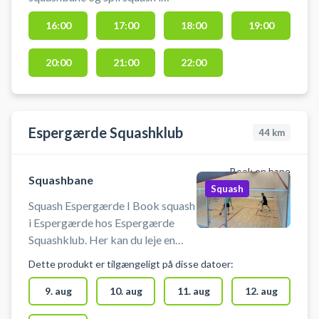
Hørsholm på squashbanerne i
16:00
17:00
18:00
19:00
squashhallen hos Hørsholm
Squash Klub.
20:00
21:00
22:00
Espergærde Squashklub
44
km
Book en bane
Squashbane
Squash
Squash Espergærde I Book squash
i Espergærde hos Espergærde
Squashklub. Her kan du leje en
squashbane som pay & play og
Dette produkt er tilgængeligt på disse datoer:
nemt finde en ledig tid, der passer
dig. Espergærde Squashklub
9. aug
10. aug
11. aug
12. aug
ligger i Espergærde Idrætsby i