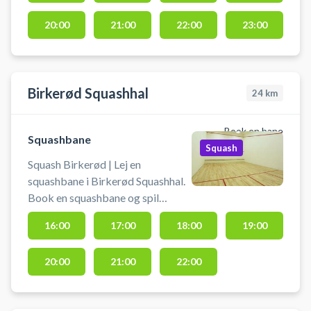
20:00
21:00
22:00
23:00
Birkerød Squashhal
24
km
Book en bane
Squashbane
Squash
Squash Birkerød | Lej en
squashbane i Birkerød Squashhal.
Book en squashbane og spil
squash i Birkerød. Squashbanen
16:00
17:00
18:00
19:00
lejes uden yderligere udstyr, så
husk at medbringe bolde og
20:00
21:00
22:00
ketchere. Der er mulighed for
omklædning og bad.