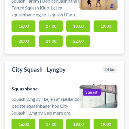
Squash Farum | Book squashbane i
Farum Squash Klub. Lej en
squashbane og spil squash i Farum
på en af banerne ved byen
16:00
17:00
18:00
19:00
squashklub.
20:00
21:00
22:00
City Squash - Lyngby
24
km
Book en bane
Squashbane
Squash
Squash Lyngby I Lej en af sjællands
bedste squashbaner hos City
Squash i Lyngby. Læs mere om
Danmarks største squashkæde på
16:00
17:00
18:00
19:00
citysquashlyngby.dk