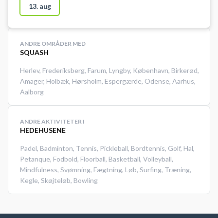
Helsingør Kommune og er oplagt
13. aug
valg, hvis du leder efter squash i
Espergærde, Helsingør eller
nærområdet. Espergærde
ANDRE OMRÅDER MED
Squashklub hed tidligere
SQUASH
Helsingør Squash Klub.
Herlev
,
Frederiksberg
,
Farum
,
Lyngby
,
København
,
Birkerød
,
Amager
,
Holbæk
,
Hørsholm
,
Espergærde
,
Odense
,
Aarhus
,
Aalborg
ANDRE AKTIVITETER I
HEDEHUSENE
Padel
,
Badminton
,
Tennis
,
Pickleball
,
Bordtennis
,
Golf
,
Hal
,
Petanque
,
Fodbold
,
Floorball
,
Basketball
,
Volleyball
,
Mindfulness
,
Svømning
,
Fægtning
,
Løb
,
Surfing
,
Træning
,
Kegle
,
Skøjteløb
,
Bowling