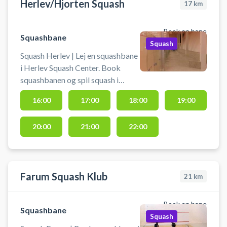
Herlev/Hjorten Squash
17
km
Book en bane
Squashbane
Squash
Squash Herlev | Lej en squashbane
i Herlev Squash Center. Book
squashbanen og spil squash i
Herlev ikke langt fra Gladsaxe og
16:00
17:00
18:00
19:00
Ballerup. Du skal selv medbringe
ketcher og bolde. Spil squash i
20:00
21:00
22:00
Herlev. Lyset tændes når tiden
starter. Det er ikke tilladt at spille
med sorte såler!
Farum Squash Klub
21
km
Book en bane
Squashbane
Squash