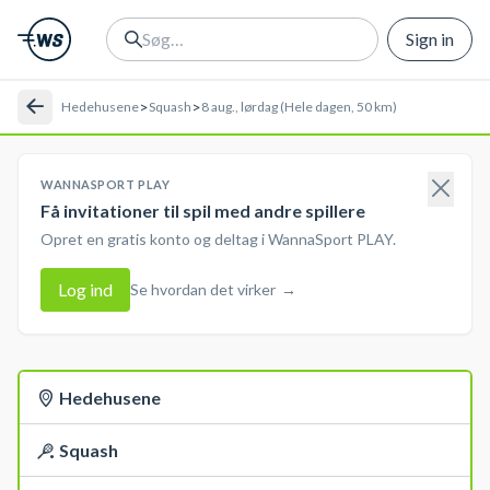
Sign in
>
>
Hedehusene
Squash
8 aug., lørdag (Hele dagen, 50 km)
WANNASPORT PLAY
Få invitationer til spil med andre spillere
Opret en gratis konto og deltag i WannaSport PLAY.
Log ind
Se hvordan det virker
→
Hedehusene
Squash