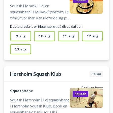
Squash Hobæk I Lej en
squashbane i Holbæk Sportsby i 1
time, hvor man kan uldfolde sig på
sportsbyens 3 squashbaner i
Dette produkt er tilgængeligt på disse datoer:
Holbæk. Book squashbane og spil
squash i Holbæk på en af de tre
9. aug
10. aug
11. aug
12. aug
squashbaner i Holbæk Sportsby.
Muligt at leje ketcher og købe
13. aug
bolde.
Hørsholm Squash Klub
34
km
Book en bane
Squashbane
Squash
Squash Hørsholm | Lej squashbane
i Hørsholm Squash Klub. Book en
squashbane og spil squash i