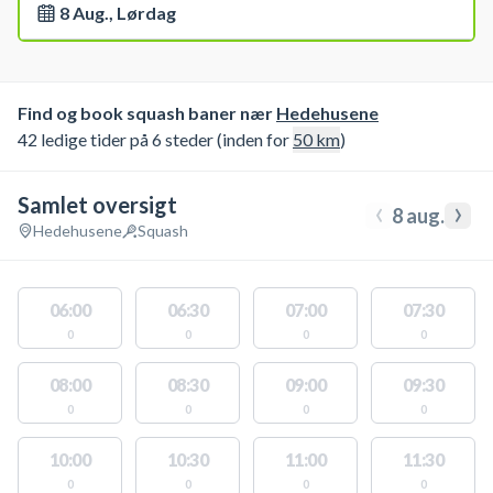
8 Aug., Lørdag
Find og book squash baner nær
Hedehusene
42 ledige tider på 6 steder (inden for
50
km
)
Samlet oversigt
‹
›
8 aug.
Hedehusene
Squash
06:00
06:30
07:00
07:30
0
0
0
0
08:00
08:30
09:00
09:30
0
0
0
0
10:00
10:30
11:00
11:30
0
0
0
0