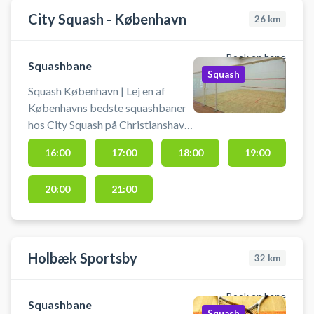
City Squash - København
26
km
Book en bane
Squashbane
Squash
Squash København | Lej en af
Københavns bedste squashbaner
hos City Squash på Christianshavn.
Book squashbane og spil squash i
16:00
17:00
18:00
19:00
København på City Squashs
squashbaner på Kløvermarken,
20:00
21:00
København S.
Holbæk Sportsby
32
km
Book en bane
Squashbane
Squash