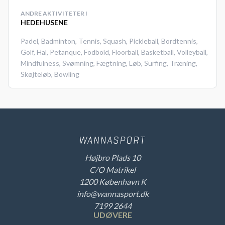
ANDRE AKTIVITETER I
HEDEHUSENE
Padel
,
Badminton
,
Tennis
,
Squash
,
Pickleball
,
Bordtennis
,
Golf
,
Hal
,
Petanque
,
Fodbold
,
Floorball
,
Basketball
,
Volleyball
,
Mindfulness
,
Svømning
,
Fægtning
,
Løb
,
Surfing
,
Træning
,
Skøjteløb
,
Bowling
Højbro Plads 10
C/O Matrikel
1200 København K
info@wannasport.dk
7199 2644
UDØVERE