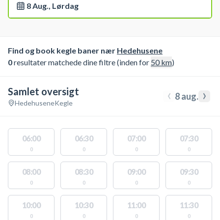
8 Aug., Lørdag
Find og book kegle baner nær
Hedehusene
0
resultater matchede dine filtre (inden for
50
km
)
Samlet oversigt
‹
›
8 aug.
Hedehusene
Kegle
06:00
06:30
07:00
07:30
0
0
0
0
08:00
08:30
09:00
09:30
0
0
0
0
10:00
10:30
11:00
11:30
0
0
0
0