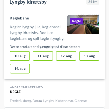
Lyngby Idrætsby
24
km
Book en bane
Keglebane
Kegle
Kegler Lyngby | Lej keglebane i
Lyngby Idrætsby. Book en
keglebane og spil kegle i Lyngby
på en af keglebanerne beliggende
Dette produkt er tilgængeligt på disse datoer:
i idrætsbyen.
10. aug
11. aug
12. aug
13. aug
14. aug
ANDRE OMRÅDER MED
KEGLE
Frederiksberg
,
Farum
,
Lyngby
,
København
,
Odense