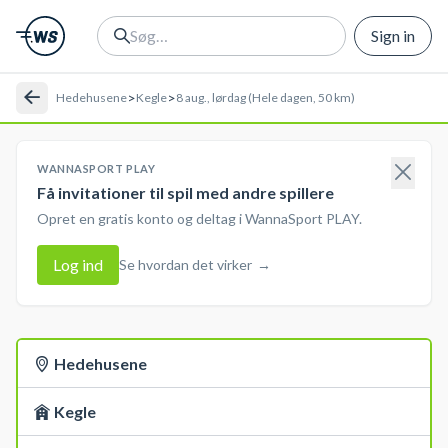
Sign in
>
>
Hedehusene
Kegle
8 aug., lørdag (Hele dagen, 50 km)
WANNASPORT PLAY
Få invitationer til spil med andre spillere
Opret en gratis konto og deltag i WannaSport PLAY.
Log ind
Se hvordan det virker
→
Hedehusene
Kegle