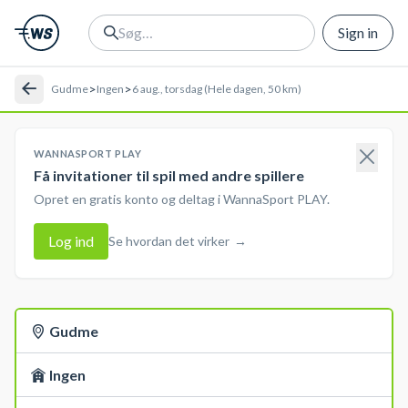
Sign in
>
>
Gudme
Ingen
6 aug., torsdag (Hele dagen, 50 km)
WANNASPORT PLAY
Få invitationer til spil med andre spillere
Opret en gratis konto og deltag i WannaSport PLAY.
Log ind
Se hvordan det virker
→
Gudme
Ingen