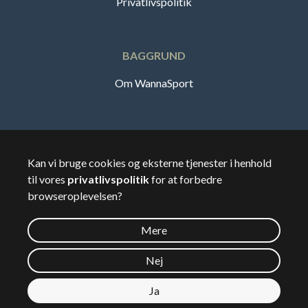
Privatlivspolitik
BAGGRUND
Om WannaSport
Dansk
Kan vi bruge cookies og eksterne tjenester i henhold
til vores
privatlivspolitik
for at forbedre
🇸🇪
Sverige
browseroplevelsen?
Mere
©
2026
Wannasport.dk
Nej
Ja
Privatdata