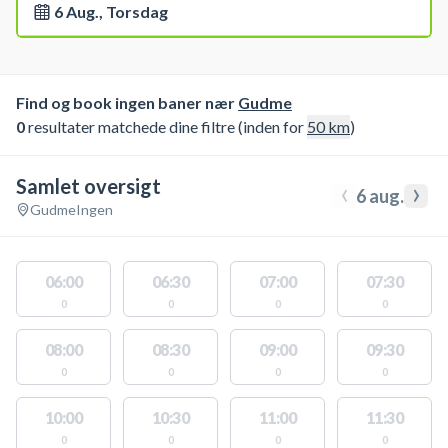
6 Aug., Torsdag
Find og book ingen baner nær
Gudme
0
resultater matchede dine filtre (inden for
50
km
)
Samlet oversigt
‹
›
6 aug.
Gudme
Ingen
06:00
06:30
07:00
07:30
0
0
0
0
08:00
08:30
09:00
09:30
0
0
0
0
10:00
10:30
11:00
11:30
0
0
0
0