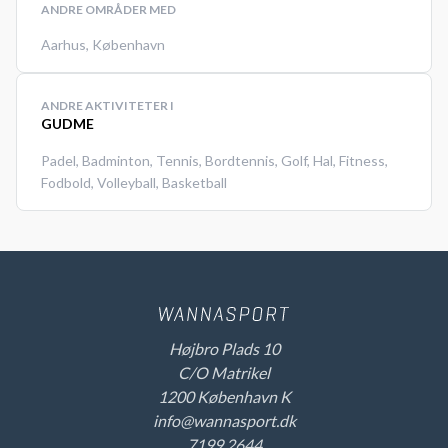
ANDRE OMRÅDER MED
Aarhus
,
København
ANDRE AKTIVITETER I
GUDME
Padel
,
Badminton
,
Tennis
,
Bordtennis
,
Golf
,
Hal
,
Fitness
,
Fodbold
,
Volleyball
,
Basketball
Højbro Plads 10
C/O Matrikel
1200 København K
info@wannasport.dk
7199 2644