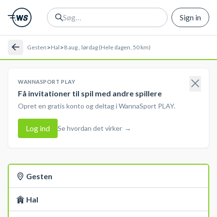
Sign in
>
>
Gesten
Hal
8 aug., lørdag (Hele dagen, 50 km)
WANNASPORT PLAY
Få invitationer til spil med andre spillere
Opret en gratis konto og deltag i WannaSport PLAY.
Log ind
Se hvordan det virker
→
Gesten
Hal