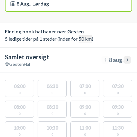
8 Aug., Lørdag
Find og book hal baner nær
Gesten
5 ledige tider på 1 steder (inden for
50
km
)
Samlet oversigt
‹
›
8 aug.
Gesten
Hal
06:00
06:30
07:00
07:30
0
0
0
0
08:00
08:30
09:00
09:30
0
0
0
0
10:00
10:30
11:00
11:30
0
0
0
0