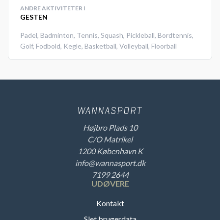
ANDRE AKTIVITETER I
GESTEN
Padel
,
Badminton
,
Tennis
,
Squash
,
Pickleball
,
Bordtennis
,
Golf
,
Fodbold
,
Kegle
,
Basketball
,
Volleyball
,
Floorball
Højbro Plads 10
C/O Matrikel
1200 København K
info@wannasport.dk
7199 2644
UDØVERE
Kontakt
Slet brugerdata