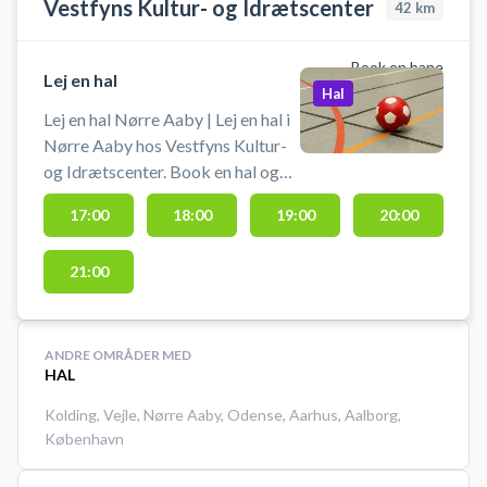
Vestfyns Kultur- og Idrætscenter
42
km
Book en bane
Lej en hal
Hal
Lej en hal Nørre Aaby | Lej en hal i
Nørre Aaby hos Vestfyns Kultur-
og Idrætscenter. Book en hal og
spil bl.a. badminton på flere baner
17:00
18:00
19:00
20:00
eller håndbold i Nørre Aaby, hvor
du lejer en af Vestfyns Kultur- og
21:00
Idrætscenters hallerne. Gratis
parkering foran hallerne, hvis du er
i bil fra Middelfart, Ejby eller
Brenderup i forbindelse med din
ANDRE OMRÅDER MED
HAL
booking af en hal i Vestfyns
Idrætscenter.
Kolding
,
Vejle
,
Nørre Aaby
,
Odense
,
Aarhus
,
Aalborg
,
København