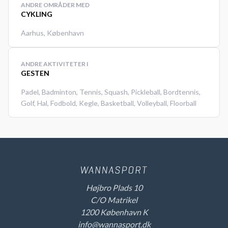
ANDRE OMRÅDER MED
CYKLING
Aarhus
,
København
ANDRE AKTIVITETER I
GESTEN
Padel
,
Badminton
,
Tennis
,
Squash
,
Pickleball
,
Bordtennis
,
Golf
,
Hal
,
Fodbold
,
Kegle
,
Basketball
,
Volleyball
,
Floorball
Højbro Plads 10
C/O Matrikel
1200 København K
info@wannasport.dk