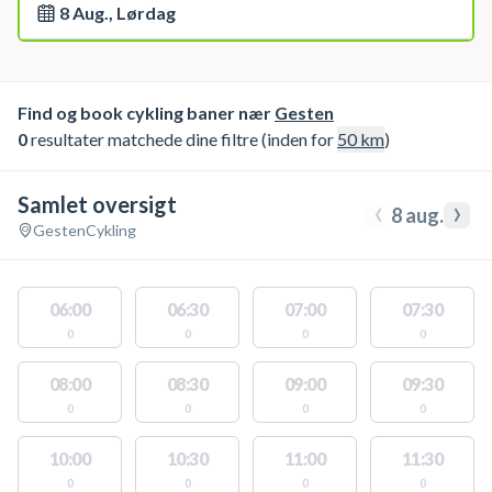
8 Aug., Lørdag
Find og book cykling baner nær
Gesten
0
resultater matchede dine filtre (inden for
50
km
)
Samlet oversigt
‹
›
8 aug.
Gesten
Cykling
06:00
06:30
07:00
07:30
0
0
0
0
08:00
08:30
09:00
09:30
0
0
0
0
10:00
10:30
11:00
11:30
0
0
0
0