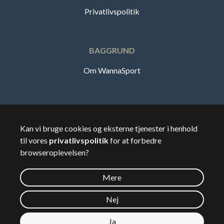
Privatlivspolitik
BAGGRUND
Om WannaSport
Dansk
Kan vi bruge cookies og eksterne tjenester i henhold
til vores
privatlivspolitik
for at forbedre
🇸🇪
Sverige
browseroplevelsen?
Mere
©
2026
Wannasport.dk
Nej
Ja