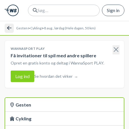
Sign in
>
>
Gesten
Cykling
8 aug., lørdag (Hele dagen, 50 km)
WANNASPORT PLAY
Få invitationer til spil med andre spillere
Opret en gratis konto og deltag i WannaSport PLAY.
Log ind
Se hvordan det virker
→
Gesten
Cykling