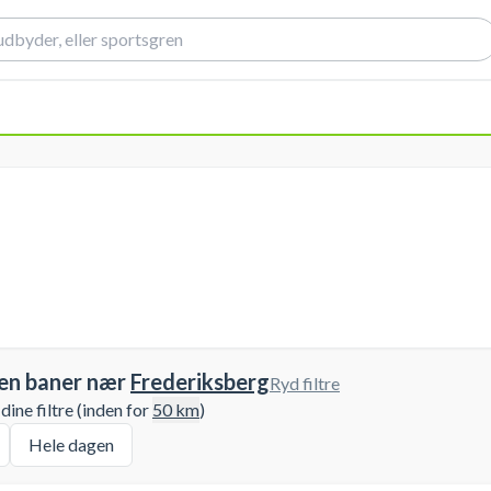
gen baner nær
Frederiksberg
Ryd filtre
ine filtre (inden for
50
km
)
Hele dagen