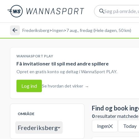
Frederiksberg
>
Ingen
>
7 aug., fredag (Hele dagen, 50 km)
WANNASPORT PLAY
Få invitationer til spil med andre spillere
Opret en gratis konto og deltag i WannaSport PLAY.
Log ind
Se hvordan det virker
→
Find og book in
OMRÅDE
0
resultater matchede d
Ingen
Today
Frederiksberg