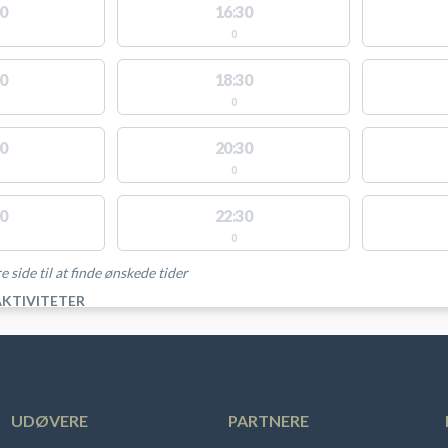
0
16:30
0
0
18:30
0
0
20:30
0
0
22:30
0
e side til at finde ønskede tider
AKTIVITETER
UDØVERE
PARTNERE