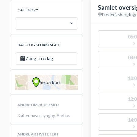
Samlet oversi
CATEGORY
Frederiksberg
Ing
06:0
0
DATO OG KLOKKESLÆT
08:0
7 aug., fredag
0
10:0
Se på kort
0
12:0
ANDRE OMRÅDER MED
0
København
,
Lyngby
,
Aarhus
14:0
0
ANDRE AKTIVITETER I