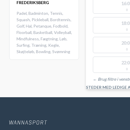
FREDERIKSBERG
16:0
0
Padel
,
Badminton
,
Tennis
,
Squash
,
Pickleball
,
Bordtennis
,
18:0
Golf
,
Hal
,
Petanque
,
Fodbold
,
0
Floorball
,
Basketball
,
Volleyball
,
Mindfulness
,
Fægtning
,
Løb
,
20:0
Surfing
,
Træning
,
Kegle
,
0
Skøjteløb
,
Bowling
,
Svømning
22:0
0
← Brug filtre i venstr
STEDER MED LEDIGE 