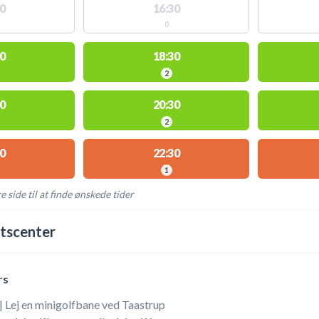
0
16:30
0
0
18:30
2
0
20:30
2
0
22:30
1
e side til at finde ønskede tider
AKTIVITETER
tscenter
rs
| Lej en minigolfbane ved Taastrup