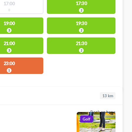
17:30
17:00
0
2
19:00
19:30
3
2
21:00
21:30
3
2
23:00
1
13
km
Book en bane
Golf