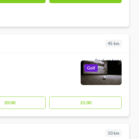
45
km
Book en bane
Golf
20:00
21:00
10
km