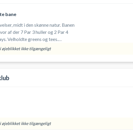
ate bane
ser, midt i den skønne natur. Banen
hvor af der 7 Par 3 huller og 2 Par 4
le, uanset
 øjeblikket ikke tilgængeligt
lub
 øjeblikket ikke tilgængeligt