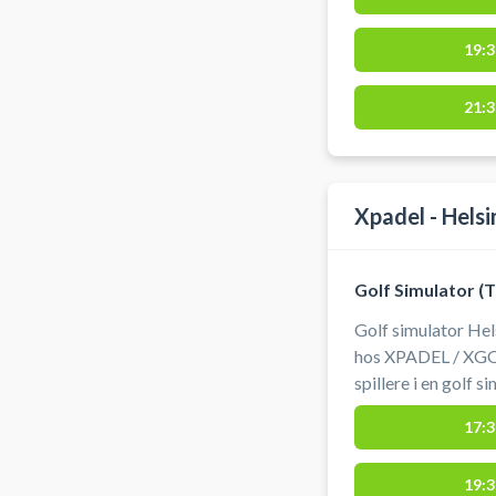
omgivelser. Perfek
rundt. Book din gol
19:3
Humlebæk hos Sim
Kromosevej 7, 30
Nivå og Espergær
21:3
Xpadel - Hels
Golf Simulator (
Golf simulator Hels
hos XPADEL / XGOL
spillere i en golf 
spil golf indendørs
17:3
Trackman golfsimu
Helsingør. Simulatorgolf er indendørs golf, hvor man slår
19:3
ind i et lærred og