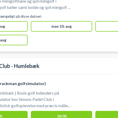
 minigolfbane og spil minigolf i
rk som du finder på Parkvej 78, 2630
gængeligt på disse datoer:
 aug
man 10. aug
 aug
 Club - Humlebæk
Trackman golfsimulator)
mlebæk | Book golf indendørs på
lator hos Simons Padel Club i
istisk golfoplevelse med præcis måling
endte baner og komfortable indendørs
0
18:00