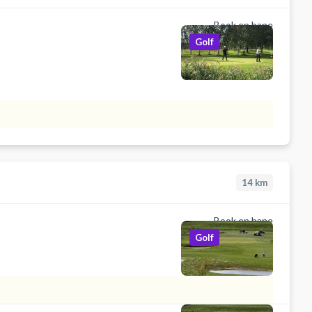
Book en bane
Golf
14
km
Book en bane
Golf