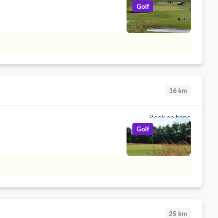
Golf
16
km
Book en bane
Golf
25
km