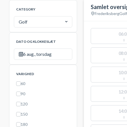
Samlet oversi
CATEGORY
Frederiksberg
Golf
Golf
06:0
0
DATO OG KLOKKESLÆT
08:0
6 aug., torsdag
0
10:0
VARIGHED
0
60
12:0
90
0
120
14:0
150
0
180