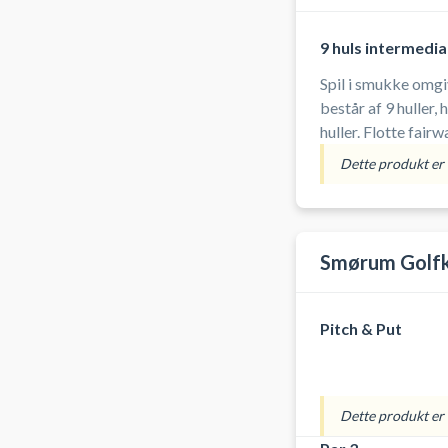
9 huls intermedi
Spil i smukke omgivel
består af 9 huller, 
huller. Flotte fairways. Velholdte greens og tees.
Udfordringer for al
Dette produkt er i
Smørum Golfk
Pitch & Put
Dette produkt er i