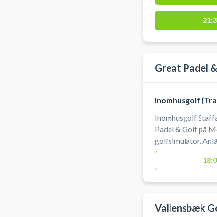
køllens data via radarteknologi
#book-golf-track
21:3
Great Padel &
Inomhusgolf (Tra
Inomhusgolf Staff
Padel & Golf på M
golfsimulator. Anl
gratis parkering.
18:0
Vallensbæk G