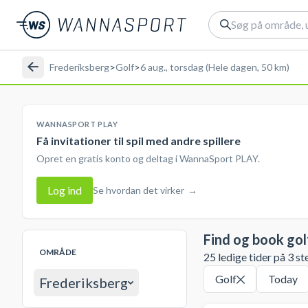
Frederiksberg
>
Golf
>
6 aug., torsdag (Hele dagen, 50 km)
WANNASPORT PLAY
Få invitationer til spil med andre spillere
Opret en gratis konto og deltag i WannaSport PLAY.
Log ind
Se hvordan det virker
→
Find og book gol
OMRÅDE
25 ledige tider på 3 st
Golf
Today
Frederiksberg