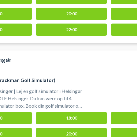
t til både hygge og seriøs træning året
fsimulator og spil indendørs golf i
0
20:00
ons Padel Club beliggende på
50 Humlebæk - tæt på Fredensborg,
de.
0
22:00
ingør
Trackman Golf Simulator)
ingør | Lej en golf simulator i Helsingør
F Helsingør. Du kan være op til 4
simulator box. Book din golf simulator og
 i Helsingør på en af de to populære
0
18:00
latorer som du finder hos XGOLF i
0
20:00
 hvor en TrackMan måler boldens og