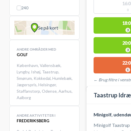
16:0
240
0
18:0
Se på kort
3
20:0
ANDRE OMRÅDER MED
3
GOLF
22:0
København
,
Vallensbæk
,
1
Lyngby
,
Ishøj
,
Taastrup
,
Smørum
,
Kokkedal
,
Humlebæk
,
← Brug filtre i venstr
Jægerspris
,
Helsingør
,
STEDER MED LEDIGE 
Staffanstorp
,
Odense
,
Aarhus
,
Taastrup Idræ
Aalborg
Minigolf, udendø
ANDRE AKTIVITETER I
FREDERIKSBERG
Minigolf Taastrup 