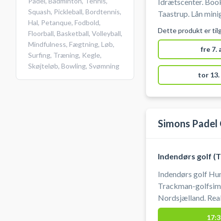
Padel
,
Badminton
,
Tennis
,
Idrætscenter. Book
Squash
,
Pickleball
,
Bordtennis
,
Taastrup. Lån minigolf køller samt bolde og spil minigolf i
Hal
,
Petanque
,
Fodbold
,
Taastrup Idrætspa
Dette produkt er til
Floorball
,
Basketball
,
Volleyball
,
Taastrup.
Mindfulness
,
Fægtning
,
Løb
,
fre 7.
Surfing
,
Træning
,
Kegle
,
Skøjteløb
,
Bowling
,
Svømning
tor 13.
Simons Padel
Indendørs golf (
Indendørs golf Hu
Trackman-golfsimu
Nordsjælland. Real
af slag, verdensk
17:3