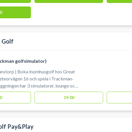
. #spil-golf-simulator
man #book-trackman-nordsjaelland
0
 Golf
ckman golfsimulator)
anstorp | Boka inomhusgolf hos Great
eteorvägen 16 och spela i Trackman-
äggningen har 3 simulatorer, lounge och
0
19:00
olf Pay&Play