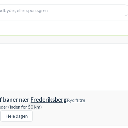
f baner nær
Frederiksberg
Ryd filtre
eder (inden for
50
km
)
Hele dagen