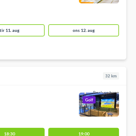
tir 11. aug
ons 12. aug
32
km
Book en bane
Golf
18:30
19:00