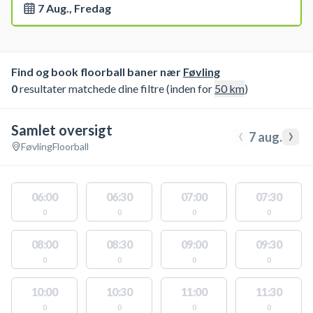
7 Aug., Fredag
Find og book floorball baner nær
Føvling
0
resultater matchede dine filtre (inden for
50
km
)
Samlet oversigt
‹
›
7 aug.
Føvling
Floorball
06:00
06:30
07:00
07:30
0
0
0
0
08:00
08:30
09:00
09:30
0
0
0
0
10:00
10:30
11:00
11:30
0
0
0
0