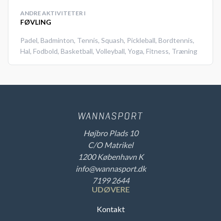
ANDRE AKTIVITETER I
FØVLING
Padel
,
Badminton
,
Tennis
,
Squash
,
Pickleball
,
Bordtennis
,
Hal
,
Fodbold
,
Basketball
,
Volleyball
,
Yoga
,
Fitness
,
Træning
Højbro Plads 10
C/O Matrikel
1200 København K
info@wannasport.dk
7199 2644
UDØVERE
Kontakt