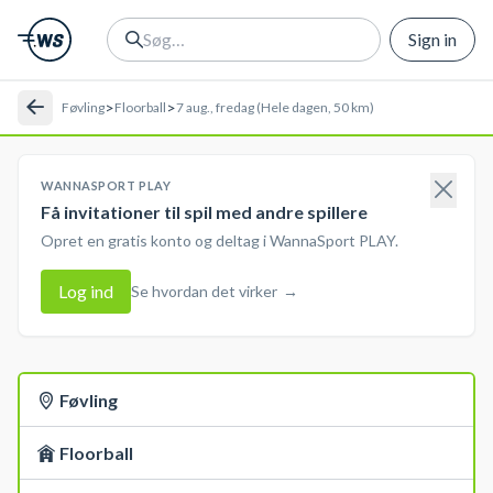
Sign in
>
>
Føvling
Floorball
7 aug., fredag (Hele dagen, 50 km)
WANNASPORT PLAY
Få invitationer til spil med andre spillere
Opret en gratis konto og deltag i WannaSport PLAY.
Log ind
Se hvordan det virker
→
Føvling
Floorball