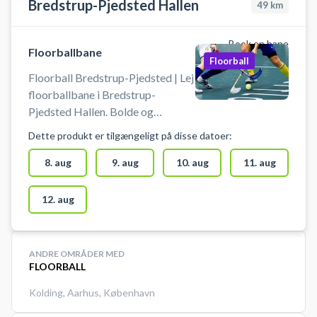
Bredstrup-Pjedsted Hallen
49
km
Book en bane
Floorballbane
Floorball
Floorball Bredstrup-Pjedsted | Lej
floorballbane i Bredstrup-
Pjedsted Hallen. Bolde og
floorballstave står i
Dette produkt er tilgængeligt på disse datoer:
motionsrummet for enden af
hallen. Spil floorball i hallen i
8. aug
9. aug
10. aug
11. aug
Bredstrup.
12. aug
ANDRE OMRÅDER MED
FLOORBALL
Kolding
,
Aarhus
,
København