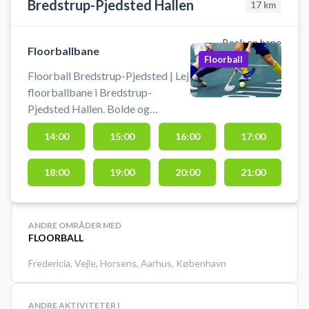
Bredstrup-Pjedsted Hallen
17
km
Book en bane
Floorballbane
Floorball
Floorball Bredstrup-Pjedsted | Lej
floorballbane i Bredstrup-
Pjedsted Hallen. Bolde og
floorballstave står i
14:00
15:00
16:00
17:00
motionsrummet for enden af
hallen. Spil floorball i hallen i
18:00
19:00
20:00
21:00
Bredstrup.
ANDRE OMRÅDER MED
FLOORBALL
Fredericia
,
Vejle
,
Horsens
,
Aarhus
,
København
ANDRE AKTIVITETER I