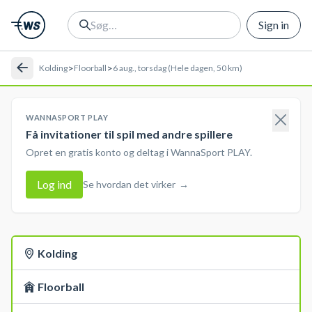
Sign in
>
>
Kolding
Floorball
6 aug., torsdag (Hele dagen, 50 km)
WANNASPORT PLAY
Få invitationer til spil med andre spillere
Opret en gratis konto og deltag i WannaSport PLAY.
Log ind
Se hvordan det virker
→
Kolding
Floorball