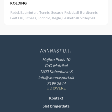
KOLDING
Padel
,
Badminton
,
Tennis
,
Squash
,
Pickleball
,
Bordtennis
,
Golf
,
Hal
,
Fitness
,
Fodbold
,
Kegle
,
Basketball
,
Volleyball
Højbro Plads 10
C/O Matrikel
1200 København K
info@wannasport.dk
7199 2644
UDØVERE
Kontakt
Slet brugerdata