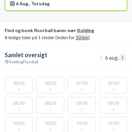
6 Aug., Torsdag
Find og book floorball baner nær
Kolding
8 ledige tider på 1 steder (inden for
50
km
)
Samlet oversigt
‹
›
6 aug.
Kolding
Floorball
06:00
06:30
07:00
07:30
0
0
0
0
08:00
08:30
09:00
09:30
0
0
0
0
10:00
10:30
11:00
11:30
0
0
0
0