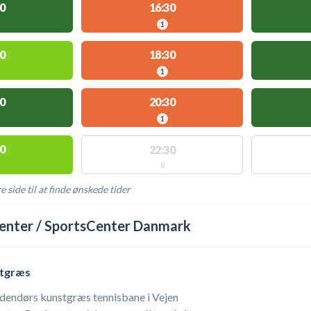
0
16:30
1
0
18:30
1
0
20:30
1
0
22:30
0
e side til at finde ønskede tider
AKTIVITETER
enter / SportsCenter Danmark
stgræs
 udendørs kunstgræs tennisbane i Vejen