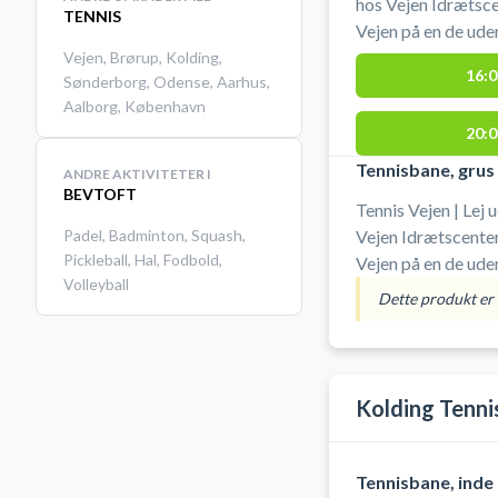
hos Vejen Idrætscen
TENNIS
Vejen på en de ud
SportsCenter Danm
Vejen
,
Brørup
,
Kolding
,
16:0
Sønderborg
,
Odense
,
Aarhus
,
afhentes og aflever
Aalborg
,
København
muligt at leje ketcher og bolde. Gr
20:0
ved booking af ten
Tennisbane, grus
ANDRE AKTIVITETER I
BEVTOFT
Tennis Vejen | Lej 
Padel
,
Badminton
,
Squash
,
Vejen Idrætscenter.
Pickleball
,
Hal
,
Fodbold
,
Vejen på en de ud
Volleyball
Danmark. Nøgle til
Dette produkt er i
i receptionen, hvor
bolde. Gratis parkering er muligt ved booking af
tennisbanerne i Vej
Kolding Tenni
Tennisbane, inde