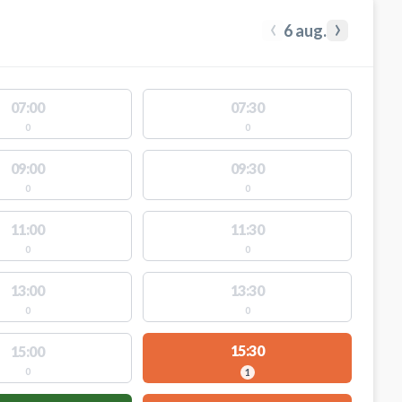
‹
›
6 aug.
07:00
07:30
0
0
09:00
09:30
0
0
11:00
11:30
0
0
13:00
13:30
0
0
15:30
15:00
0
1