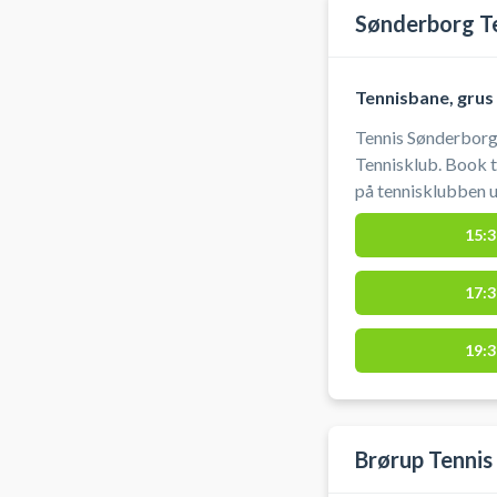
Sønderborg T
Tennisbane, grus
Tennis Sønderborg 
Tennisklub. Book t
på tennisklubben 
placering ved Kur
15:3
17:3
19:3
Brørup Tennis