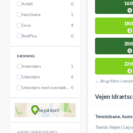
16:0
Asfalt
0
4
Hard bane
1
18:0
Grus
4
3
RedPlus
0
20:0
4
DÆKNING
22:0
Indendørs
1
2
Udendørs
6
← Brug filtre i venstr
Udendørs med overdækning
0
STEDER MED LEDIGE 
Vejen Idrætsc
Se på kort
Tennisbane, kun
Tennis Vejen | Lej
ANDRE OMRÅDER MED