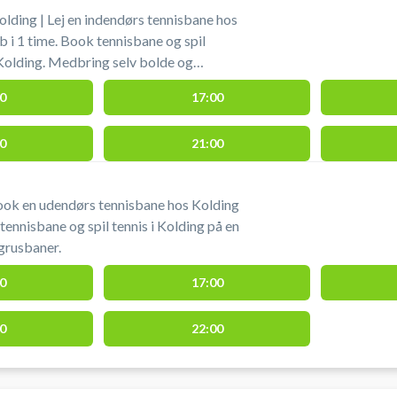
olding | Lej en indendørs tennisbane hos
b i 1 time. Book tennisbane og spil
g selv bolde og
0
17:00
0
21:00
ook en udendørs tennisbane hos Kolding
 tennisbane og spil tennis i Kolding på en
grusbaner.
0
17:00
0
22:00