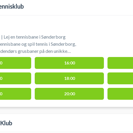
ennisklub
| Lej en tennisbane i Sønderborg
ennisbane og spil tennis i Sønderborg,
udendørs grusbaner på den unikke
husskoven i Sønderborg.
0
16:00
0
18:00
0
20:00
 Klub