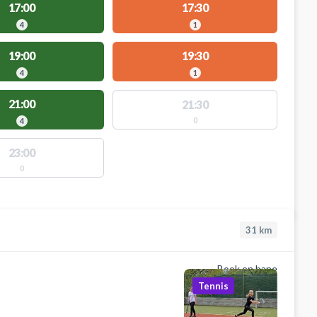
17:00
17:30
4
1
19:00
19:30
4
1
21:00
21:30
0
4
23:00
0
31
km
Book en bane
Tennis