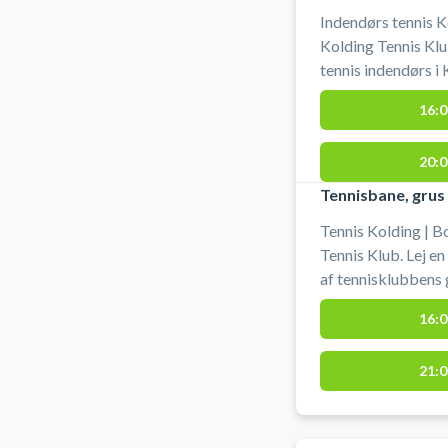
Indendørs tennis K
Kolding Tennis Klu
tennis indendørs i Kolding. Medbrin
ketchere.
16:0
20:0
Tennisbane, grus
Tennis Kolding | B
Tennis Klub. Lej en
af tennisklubbens 
16:0
21:0