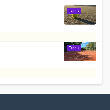
Book en bane
Tennis
Tennis