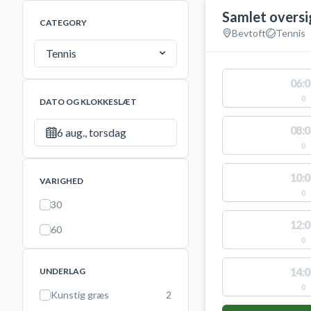
Samlet oversi
CATEGORY
Bevtoft
Tennis
Tennis
06:0
0
DATO OG KLOKKESLÆT
08:0
6 aug., torsdag
0
10:0
VARIGHED
0
30
12:0
60
0
14:0
UNDERLAG
0
Kunstig græs
2