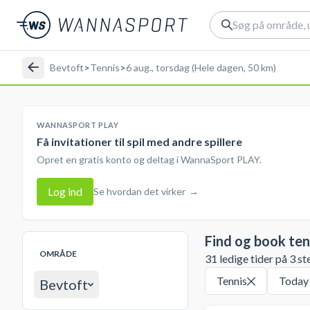
Bevtoft
>
Tennis
>
6 aug., torsdag (Hele dagen, 50 km)
WANNASPORT PLAY
Få invitationer til spil med andre spillere
Opret en gratis konto og deltag i WannaSport PLAY.
Log ind
Se hvordan det virker
→
Find og book ten
OMRÅDE
31 ledige tider på 3 st
Tennis
Today
Bevtoft