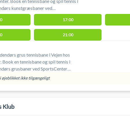
ter. Book en tennisbane og spil tennis i
endørs kunstgræsbaner ved
ark. Nøgle til tennisbanen skal
0
17:00
es i receptionen, hvor det også er
atis parkering er muligt
0
21:00
nisbanerne i Vejen.
udendørs grus tennisbane i Vejen hos
 Book en tennisbane og spil tennis i
endørs grusbaner ved SportsCenter
 tennisbanen skal afhentes og afleveres
 øjeblikket ikke tilgængeligt
 det også er muligt at leje ketcher og
en.
s Klub