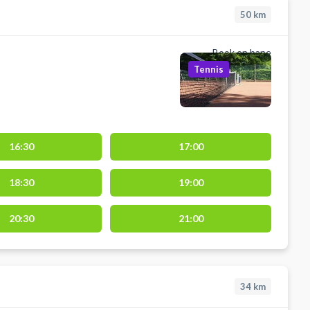
50
km
Book en bane
Tennis
16:30
17:00
18:30
19:00
20:30
21:00
34
km