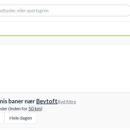
nis baner nær
Bevtoft
Ryd filtre
eder (inden for
50
km
)
Hele dagen