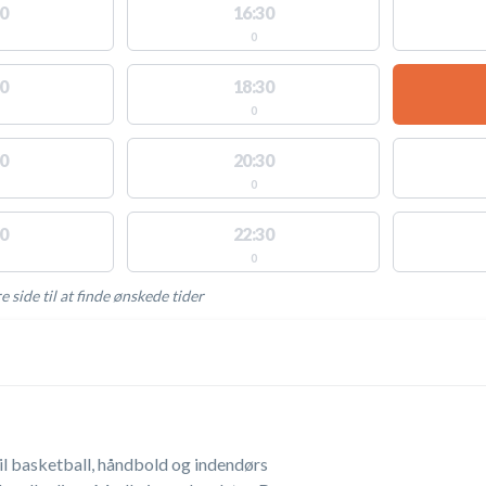
0
16:30
0
0
18:30
0
0
20:30
0
0
22:30
0
e side til at finde ønskede tider
AKTIVITETER
til basketball, håndbold og indendørs