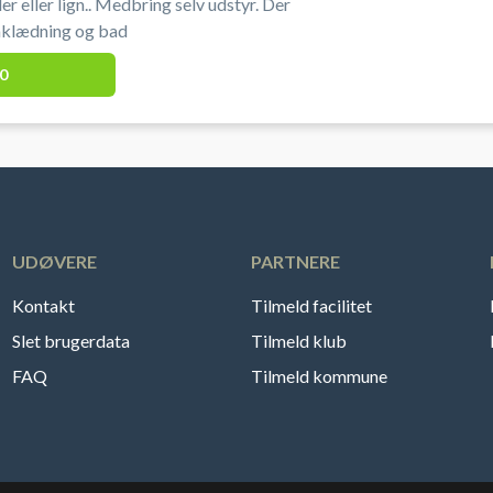
r eller lign.. Medbring selv udstyr. Der
mklædning og bad
0
UDØVERE
PARTNERE
Kontakt
Tilmeld facilitet
Slet brugerdata
Tilmeld klub
FAQ
Tilmeld kommune