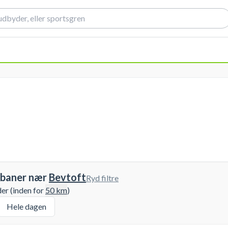
 baner nær
Bevtoft
Ryd filtre
der (inden for
50
km
)
Hele dagen