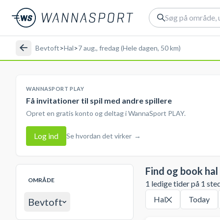
Bevtoft
>
Hal
>
7 aug., fredag (Hele dagen, 50 km)
WANNASPORT PLAY
Få invitationer til spil med andre spillere
Opret en gratis konto og deltag i WannaSport PLAY.
Log ind
Se hvordan det virker
→
Find og book hal
OMRÅDE
1 ledige tider på 1 ste
Hal
Today
Bevtoft