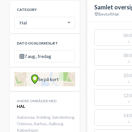
Samlet oversi
CATEGORY
Bevtoft
Hal
Hal
06:0
0
DATO OG KLOKKESLÆT
08:0
7 aug., fredag
0
10:0
Se på kort
0
12:0
ANDRE OMRÅDER MED
0
HAL
14:0
Aabenraa
,
Kolding
,
Sønderborg
,
0
Odense
,
Aarhus
,
Aalborg
,
København