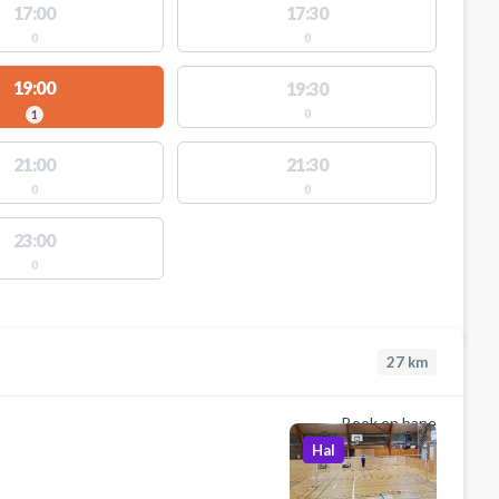
17:00
17:30
0
0
19:00
19:30
0
1
21:00
21:30
0
0
23:00
0
27
km
Book en bane
Hal