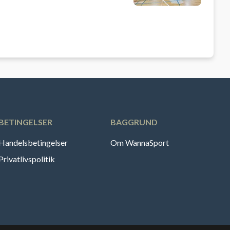
BETINGELSER
BAGGRUND
Handelsbetingelser
Om WannaSport
Privatlivspolitik