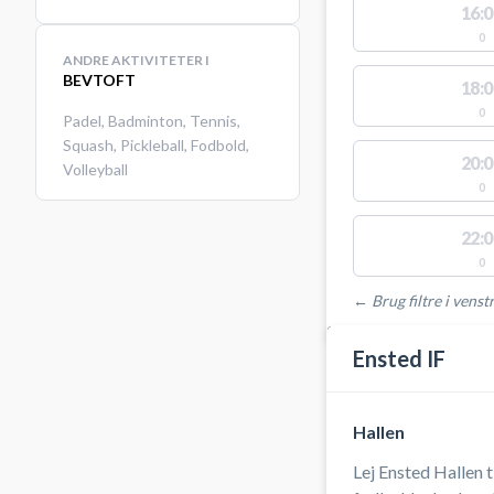
16:0
0
ANDRE AKTIVITETER I
BEVTOFT
18:0
0
Padel
,
Badminton
,
Tennis
,
Squash
,
Pickleball
,
Fodbold
,
20:0
Volleyball
0
22:0
0
← Brug filtre i venstr
STEDER MED LEDIGE 
Ensted IF
Hallen
Lej Ensted Hallen 