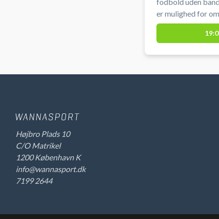
fodbold uden bande
er mulighed for o
19:0
Højbro Plads 10
C/O Matrikel
1200 København K
info@wannasport.dk
7199 2644