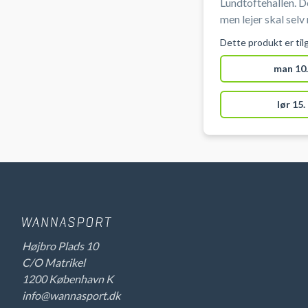
Lundtoftehallen. De
men lejer skal sel
benyttes indendør
Dette produkt er til
mulig
man 10.
lør 15.
Højbro Plads 10
C/O Matrikel
1200 København K
info@wannasport.dk