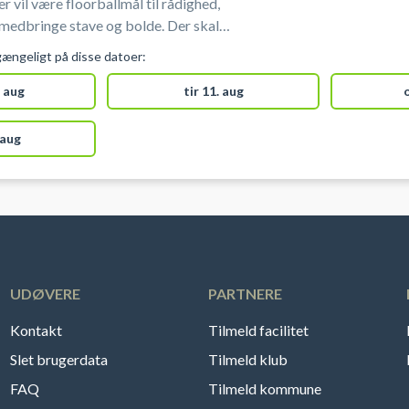
r vil være floorballmål til rådighed,
v medbringe stave og bolde. Der skal
ssko, som ikke sætter mærker. Der er
gængeligt på disse datoer:
 aug
tir 11. aug
 aug
UDØVERE
PARTNERE
Kontakt
Tilmeld facilitet
Slet brugerdata
Tilmeld klub
FAQ
Tilmeld kommune