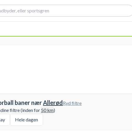
orball baner nær
Allerød
Ryd filtre
ine filtre (inden for
50
km
)
ay
Hele dagen