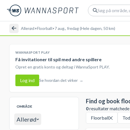
Allerød
>
Floorball
>
7 aug., fredag (Hele dagen, 50 km)
WANNASPORT PLAY
Få invitationer til spil med andre spillere
Opret en gratis konto og deltag i WannaSport PLAY.
Log ind
Se hvordan det virker
→
Find og book flo
OMRÅDE
0
resultater matchede d
Floorball
Tod
Allerød