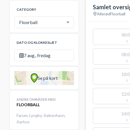
Samlet oversi
CATEGORY
Allerød
Floorball
Floorball
06:0
0
DATO OG KLOKKESLÆT
08:0
7 aug., fredag
0
10:0
Se på kort
0
12:0
ANDRE OMRÅDER MED
0
FLOORBALL
14:0
Farum
,
Lyngby
,
København
,
0
Aarhus