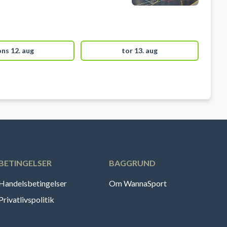
ons 12. aug
tor 13. aug
BETINGELSER
BAGGRUND
Handelsbetingelser
Om WannaSport
Privatlivspolitik