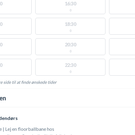
0
16:30
0
0
18:30
0
0
20:30
0
0
22:30
0
e side til at finde ønskede tider
AKTIVITETER
len
ndendørs
 | Lej en floorballbane hos