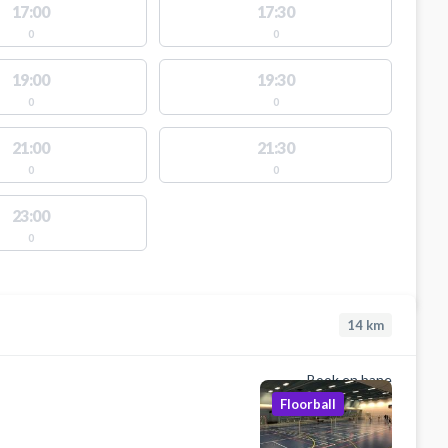
17:00
17:30
0
0
19:00
19:30
0
0
21:00
21:30
0
0
23:00
0
14
km
Book en bane
Floorball