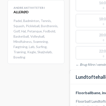
16:0
ANDRE AKTIVITETER I
0
ALLERØD
18:0
Padel
,
Badminton
,
Tennis
,
0
Squash
,
Pickleball
,
Bordtennis
,
Golf
,
Hal
,
Petanque
,
Fodbold
,
20:0
Basketball
,
Volleyball
,
0
Mindfulness
,
Svømning
,
Fægtning
,
Løb
,
Surfing
,
22:0
Træning
,
Kegle
,
Skøjteløb
,
0
Bowling
← Brug filtre i venstr
STEDER MED LEDIGE 
Lundtoftehal
Floorballbane, i
Floorball Lundtofte