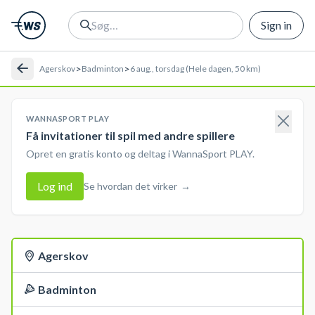
Sign in
>
>
Agerskov
Badminton
6 aug., torsdag (Hele dagen, 50 km)
WANNASPORT PLAY
Få invitationer til spil med andre spillere
Opret en gratis konto og deltag i WannaSport PLAY.
Log ind
Se hvordan det virker
→
Agerskov
Badminton