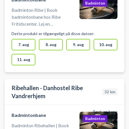
Badminton
Badminton Ribe | Book
badmintonbane hos Ribe
Fritidscenter. Lej en
badmintonbane og spil badminton
Dette produkt er tilgængeligt på disse datoer:
i Ribe. Gratis parkering foran Ribe
Fritidscenter.
7. aug
8. aug
9. aug
10. aug
11. aug
Ribehallen - Danhostel Ribe
32
km
Vandrerhjem
Book en bane
Badmintonbane
Badminton
Badminton Ribehallen | Book