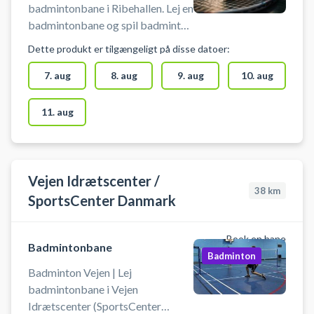
badmintonbane i Ribehallen. Lej en
badmintonbane og spil badminton
i Ribehallen ved Danhostel
Dette produkt er tilgængeligt på disse datoer:
Vandrerhjem. Der er gratis
parkering foran Ribehallen.
7. aug
8. aug
9. aug
10. aug
Medbring selv ketcher og bolde.
#badminton-ribe #badminton-
11. aug
naer-ribe #book-badminton-
ribehallen #spil-badminton-ribe
Vejen Idrætscenter /
38
km
SportsCenter Danmark
Book en bane
Badmintonbane
Badminton
Badminton Vejen | Lej
badmintonbane i Vejen
Idrætscenter (SportsCenter