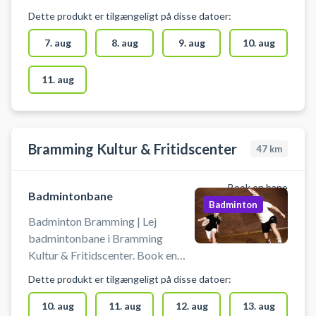
Danmark). Book en
Dette produkt er tilgængeligt på disse datoer:
badmintonbane og spil badminton
i Vejen på en af de mange
7. aug
8. aug
9. aug
10. aug
badmintonbaner i Vejen
Idrætscenter. Lej ketcher og køb
11. aug
bolde i Sportsbooking /
receptionen, der ligger lige ved
hovedindgangen. Gratis parkering
findes foran Vejen Idrætscenter,
Bramming Kultur & Fritidscenter
47
km
som findes Petersmindevej 1 6600
Vejen - lige ved SportsCenter
Book en bane
Danmark. #badminton-vejen #lej-
Badmintonbane
Badminton
badmintonbane-vejen #spil-
Badminton Bramming | Lej
badminton-i-vejen
badmintonbane i Bramming
Kultur & Fritidscenter. Book en
badmintonbane og spil badminton
Dette produkt er tilgængeligt på disse datoer:
ved Esbjerg på en af
badmintonbanerne i Kultur &
10. aug
11. aug
12. aug
13. aug