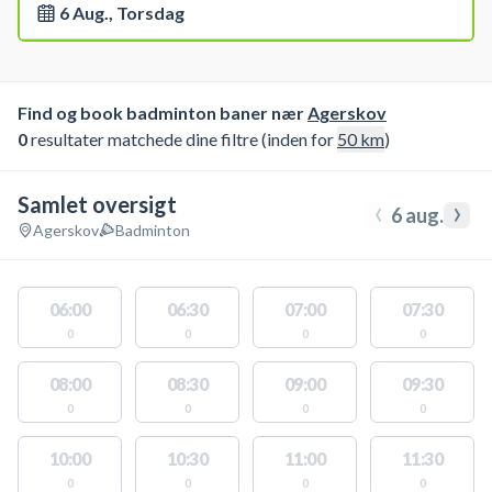
6 Aug., Torsdag
Find og book badminton baner nær
Agerskov
0
resultater matchede dine filtre (inden for
50
km
)
Samlet oversigt
‹
›
6 aug.
Agerskov
Badminton
06:00
06:30
07:00
07:30
0
0
0
0
08:00
08:30
09:00
09:30
0
0
0
0
10:00
10:30
11:00
11:30
0
0
0
0