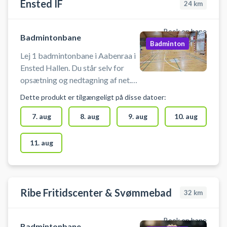
Ensted IF
24
km
Book en bane
Badmintonbane
Badminton
Lej 1 badmintonbane i Aabenraa i
Ensted Hallen. Du står selv for
opsætning og nedtagning af net.
Medbring selv badmintonketcher
Dette produkt er tilgængeligt på disse datoer:
og bolde. Der er mulighed for
omklædning og bad.
7. aug
8. aug
9. aug
10. aug
11. aug
Ribe Fritidscenter & Svømmebad
32
km
Book en bane
Badmintonbane