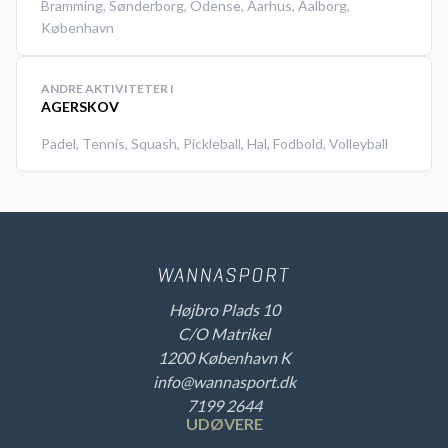
Bramming
,
Sønderborg
,
Odense
,
Aarhus
,
Aalborg
,
København
ANDRE AKTIVITETER I
AGERSKOV
Padel
,
Tennis
,
Squash
,
Pickleball
,
Hal
,
Fodbold
,
Volleyball
Højbro Plads 10
C/O Matrikel
1200 København K
info@wannasport.dk
7199 2644
UDØVERE