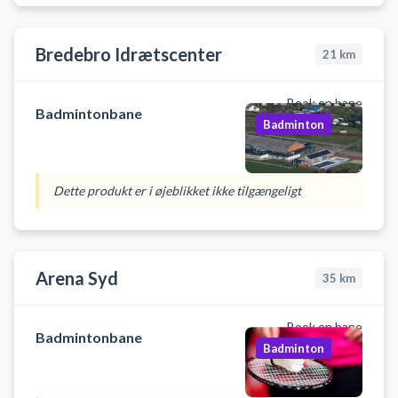
Bredebro Idrætscenter
21
km
Book en bane
Badmintonbane
Badminton
Dette produkt er i øjeblikket ikke tilgængeligt
Arena Syd
35
km
Book en bane
Badmintonbane
Badminton