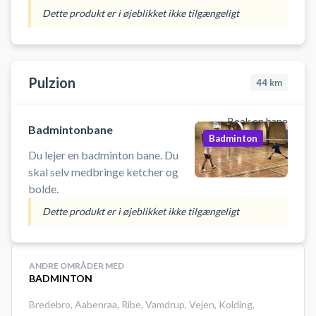
Dette produkt er i øjeblikket ikke tilgængeligt
Pulzion
44
km
Book en bane
Badmintonbane
Badminton
Du lejer en badminton bane. Du
skal selv medbringe ketcher og
bolde.
Dette produkt er i øjeblikket ikke tilgængeligt
ANDRE OMRÅDER MED
BADMINTON
Bredebro
,
Aabenraa
,
Ribe
,
Vamdrup
,
Vejen
,
Kolding
,