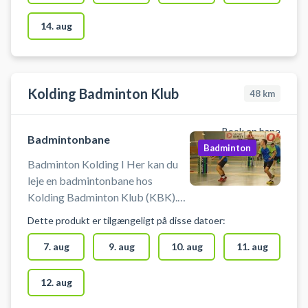
Fritidscentret i Bramming. Banen
må kun benyttes med
14. aug
indendørssko, så der ikke laver
mærker i gulvet. Medbring selv
ketcher og bolde. Net står klar til
at blive sat op. #badminton-
Kolding Badminton Klub
48
km
esbjerg #lej-badmintonbane-
esbjerg #spil-badminton-i-
Book en bane
esbjerg #badminton-bramming
Badmintonbane
Badminton
Badminton Kolding I Her kan du
leje en badmintonbane hos
Kolding Badminton Klub (KBK).
Book og spil badminton på en af
Dette produkt er tilgængeligt på disse datoer:
banerne i badmintonhallen i
Kolding. Medbring selv ketcher
7. aug
9. aug
10. aug
11. aug
og bolde.
12. aug