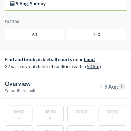
9 Aug, Sunday
FILTERS
60
120
Find and book pickleball courts near
Lund
32 variants matched in 4 facilities (within
50
km
)
Overview
‹
›
9 Aug
Lund
Pickleball
06:00
06:30
07:00
07:30
0
0
0
0