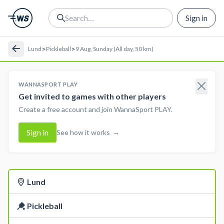
Sign in
>
>
Lund
Pickleball
9 Aug, Sunday (All day, 50 km)
WANNASPORT PLAY
Get invited to games with other players
Create a free account and join WannaSport PLAY.
Sign in
See how it works
→
Lund
Pickleball