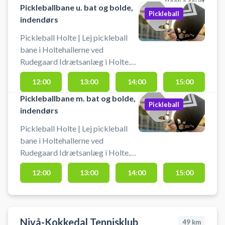
Book a court
Pickleballbane u. bat og bolde,
Pickleball
indendørs
Pickleball Holte | Lej pickleball
bane i Holtehallerne ved
Rudegaard Idrætsanlæg i Holte.
Lej en af Rudegaard Idrætsanlægs
12:00
13:00
14:00
15:00
indendørs pickleball baner i
Holtehallerne og spil pickleball i
Pickleballbane m. bat og bolde,
Pickleball
Holte.
indendørs
Pickleball Holte | Lej pickleball
bane i Holtehallerne ved
Rudegaard Idrætsanlæg i Holte.
Lej en af Rudegaard Idrætsanlægs
12:00
13:00
14:00
15:00
indendørs pickleball baner i
Holtehallerne og spil pickleball i
Holte. Pickleball bane er med
bolde og bat til 4 pickleball
Nivå-Kokkedal Tennisklub
49
km
spillere.