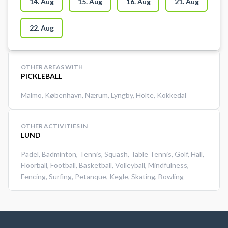
14. Aug
15. Aug
16. Aug
21. Aug
22. Aug
OTHER AREAS WITH
PICKLEBALL
Malmö
,
København
,
Nærum
,
Lyngby
,
Holte
,
Kokkedal
OTHER ACTIVITIES IN
LUND
Padel
,
Badminton
,
Tennis
,
Squash
,
Table Tennis
,
Golf
,
Hall
,
Floorball
,
Football
,
Basketball
,
Volleyball
,
Mindfulness
,
Fencing
,
Surfing
,
Petanque
,
Kegle
,
Skating
,
Bowling