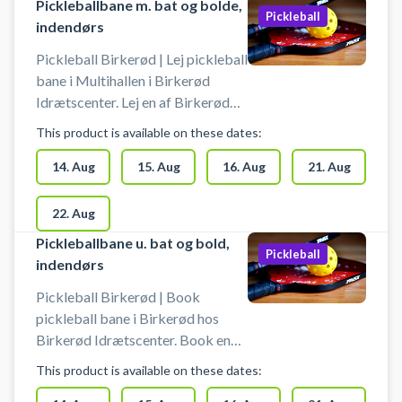
Pickleballbane m. bat og bolde,
Pickleball
indendørs
Pickleball Birkerød | Lej pickleball
bane i Multihallen i Birkerød
Idrætscenter. Lej en af Birkerød
Idrætscenters pickleball baner i
This product is available on these dates:
multihallen og spil pickleball.
Pickleball bane er med bolde og
14. Aug
15. Aug
16. Aug
21. Aug
bat til 4 pickleball spillere.
22. Aug
Pickleballbane u. bat og bold,
Pickleball
indendørs
Pickleball Birkerød | Book
pickleball bane i Birkerød hos
Birkerød Idrætscenter. Book en
pickleball bane og spil pickleball i
This product is available on these dates:
Birkerød Idrætscenters multihal.