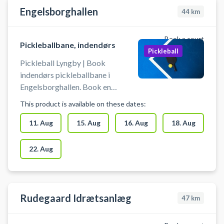
Engelsborghallen
44
km
Book a court
Pickleballbane, indendørs
Pickleball
Pickleball Lyngby | Book
indendørs pickleballbane i
Engelsborghallen. Book en
pickleballbane og spil pickleball i
This product is available on these dates:
Engelsborghallen Det er muligt at
låne bat og bolde på stedet. Du
11. Aug
15. Aug
16. Aug
18. Aug
skal selv tage net op og ned. Der
skal benyttes indendørssko, som
22. Aug
ikke sætter mærker. Der er
mulighed for bad og omklædning.
Rudegaard Idrætsanlæg
47
km