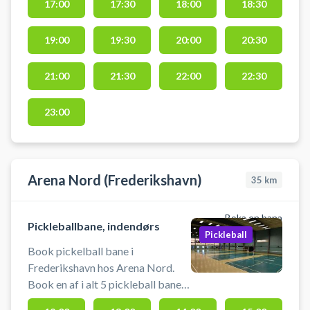
Sportshallen i Frederikshavn.
17:00
17:30
18:00
18:30
19:00
19:30
20:00
20:30
21:00
21:30
22:00
22:30
23:00
Arena Nord (Frederikshavn)
35
km
Boka en bana
Pickleballbane, indendørs
Pickleball
Book pickelball bane i
Frederikshavn hos Arena Nord.
Book en af i alt 5 pickleball baner
og spil pickleball i Frederikshavn i