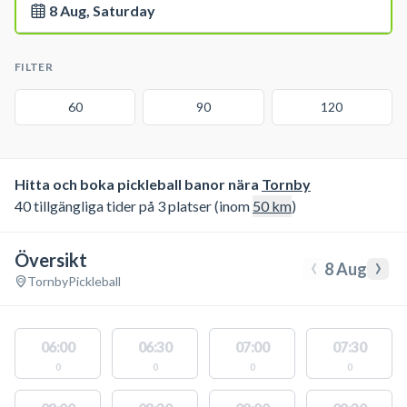
8 Aug, Saturday
FILTER
60
90
120
Hitta och boka pickleball banor nära
Tornby
40 tillgängliga tider på 3 platser (inom
50
km
)
Översikt
‹
›
8 Aug
Tornby
Pickleball
06:00
06:30
07:00
07:30
0
0
0
0