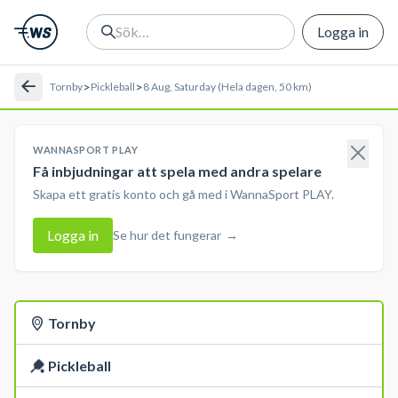
Logga in
>
>
Tornby
Pickleball
8 Aug, Saturday (Hela dagen, 50 km)
WANNASPORT PLAY
Få inbjudningar att spela med andra spelare
Skapa ett gratis konto och gå med i WannaSport PLAY.
Logga in
Se hur det fungerar
→
Tornby
Pickleball