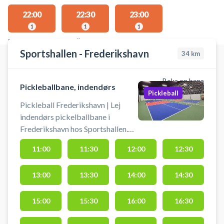
22:00
22:30
23:00
1
1
1
PLATSER MED TILLGÄNGLIGA AKTIVITETER
Sportshallen - Frederikshavn
34
km
Boka en bana
Pickleballbane, indendørs
Pickleball
Pickleball Frederikshavn | Lej
indendørs pickelballbane i
Frederikshavn hos Sportshallen.
Book en af to moderne pickleball
11:00
11:30
12:00
12:30
baner og spil pickleball i
Frederikshavn hos Sportshallen
13:00
13:30
14:00
14:30
beliggende på Suderbovej 13,
9900 Frederikshavn. Bolde og
pickleball bat er inkluderet i
15:00
15:30
16:00
16:30
prisen for din pickleball booking i