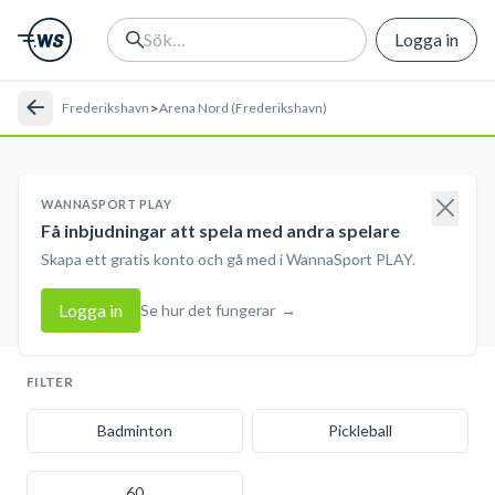
Logga in
>
Frederikshavn
Arena Nord (Frederikshavn)
WANNASPORT PLAY
Få inbjudningar att spela med andra spelare
Skapa ett gratis konto och gå med i WannaSport PLAY.
Logga in
Se hur det fungerar
→
FILTER
Badminton
Pickleball
60