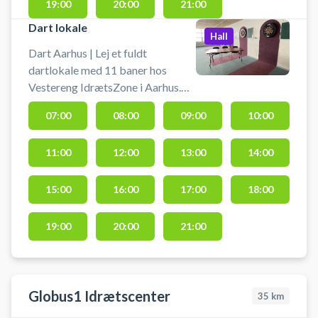
lokaler.
19:00
20:00
21:00
Dart lokale
Hall
Dart Aarhus | Lej et fuldt
dartlokale med 11 baner hos
Vestereng IdrætsZone i Aarhus.
Book hele lokalet med i alt 11
07:00
08:00
09:00
10:00
dartbaner og spil dart i Aarhus
med en større gruppe af
11:00
12:00
13:00
14:00
dartspillere samtidigt. Dartlokalet
lejes i 60 min. ad gangen og
dartpile medbringes selv. Gratis
15:00
16:00
17:00
18:00
parkering 50 meter fra hallen ved
booking af dartbanerne i
19:00
20:00
21:00
Vestereng IdrætsZone.
Globus1 Idrætscenter
35
km