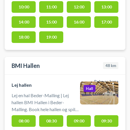
Booking af hallen kan bl.a. bruges
10:00
11:00
12:00
13:00
til indendørs fodbold (uden
bander), pickleball og badminton.
14:00
15:00
16:00
17:00
Der er net og mål til rådighed. der
er gratis parkering lige ved Arena
Midt hallen i Kjellerup.
18:00
19:00
BMI Hallen
48
km
Boka en bana
Lej hallen
Hall
Lej en hal Beder-Malling | Lej
hallen BMI Hallen i Beder-
Malling. Book hele hallen og spil
bl.a. volleyball, håndbold,
08:00
08:30
09:00
09:30
basketball, badminton eller