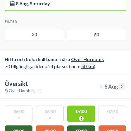
8 Aug, Saturday
FILTER
30
60
Hitta och boka hall banor nära
Over Hornbæk
70 tillgängliga tider på 4 platser (inom
50
km
)
Översikt
‹
›
8 Aug
Over Hornbæk
Hall
07:00
06:00
06:30
07:30
0
0
0
3