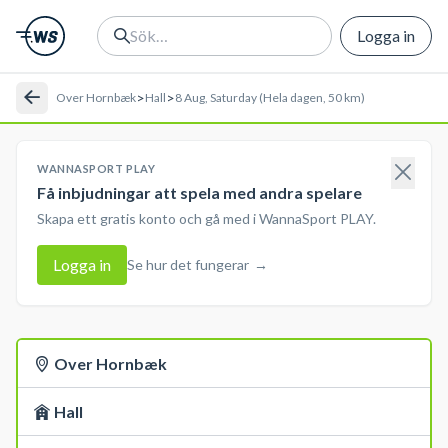
Logga in
>
>
Over Hornbæk
Hall
8 Aug, Saturday (Hela dagen, 50 km)
WANNASPORT PLAY
Få inbjudningar att spela med andra spelare
Skapa ett gratis konto och gå med i WannaSport PLAY.
Logga in
Se hur det fungerar
→
Over Hornbæk
Hall