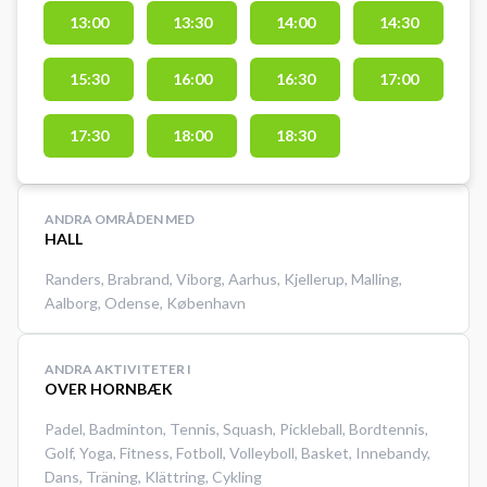
pickleball. BMI Hallen er
13:00
13:30
14:00
14:30
beliggende syd for Aarhus. Det er
nemt at komme til hallen og der er
gratis parkeringsmuligheder lige
15:30
16:00
16:30
17:00
foran hallen.
17:30
18:00
18:30
ANDRA OMRÅDEN MED
HALL
Randers
,
Brabrand
,
Viborg
,
Aarhus
,
Kjellerup
,
Malling
,
Aalborg
,
Odense
,
København
ANDRA AKTIVITETER I
OVER HORNBÆK
Padel
,
Badminton
,
Tennis
,
Squash
,
Pickleball
,
Bordtennis
,
Golf
,
Yoga
,
Fitness
,
Fotboll
,
Volleyboll
,
Basket
,
Innebandy
,
Dans
,
Träning
,
Klättring
,
Cykling