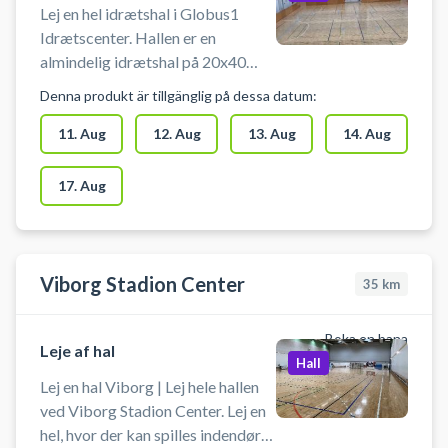
er omklædningsrum. Prisen er inkl.
Lej en hel idrætshal i Globus1
leje af bat og bolde.
Idrætscenter. Hallen er en
almindelig idrætshal på 20x40
meter. Hallen kan også bruges
Denna produkt är tillgänglig på dessa datum:
som indendørs fodboldbane med
bander. Man skal bruge
11. Aug
12. Aug
13. Aug
14. Aug
indendørssko. Anlægget er
bemandet. Der er omklædning.
17. Aug
#Book-indendørs-fodbold #Spil-
indendørs-fodbold #Indendørs-
fodbold-Aarhus #Fodboldbane-
Aarhus
Viborg Stadion Center
35
km
Boka en bana
Leje af hal
Hall
Lej en hal Viborg | Lej hele hallen
ved Viborg Stadion Center. Lej en
hel, hvor der kan spilles indendørs