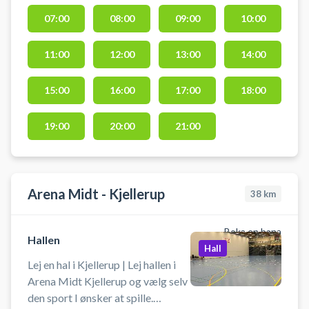
fodbold, håndbold, volleyball,
07:00
08:00
09:00
10:00
badminton, pickleball og leges i
hallen.
11:00
12:00
13:00
14:00
15:00
16:00
17:00
18:00
19:00
20:00
21:00
Arena Midt - Kjellerup
38
km
Boka en bana
Hallen
Hall
Lej en hal i Kjellerup | Lej hallen i
Arena Midt Kjellerup og vælg selv
den sport I ønsker at spille.