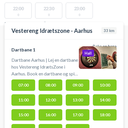
22:00
22:30
23:00
0
0
0
PLATSER MED TILLGÄNGLIGA AKTIVITETER
Vestereng Idrætszone - Aarhus
33
km
Boka en bana
Dartbane 1
Hall
Dartbane Aarhus | Lej en dartbane
hos Vestereng IdrætsZone i
Aarhus. Book en dartbane og spil
dart i Aarhus på en kvalitets
07:00
08:00
09:00
10:00
dartbane hos Vestereng
IdrætsZone. Du skal selv
11:00
12:00
13:00
14:00
medbringe pile til at spille med.
Der er gratis parkering 50 meter
fra hallen ved booking af dartbane
15:00
16:00
17:00
18:00
i Aarhus i Vestereng IdrætsZone's