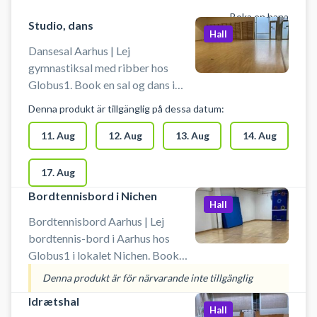
Boka en bana
Studio, dans
Hall
Dansesal Aarhus | Lej
gymnastiksal med ribber hos
Globus1. Book en sal og dans i
Aarhus. Danse salen måler 12 x 12
Denna produkt är tillgänglig på dessa datum:
m. Der er spejle på endevæggen i
dansesalen. Udstyr skal man selv
11. Aug
12. Aug
13. Aug
14. Aug
medbringe. Man skal bruge
indendørs sko. Boldspil er ikke
17. Aug
tilladt.
Bordtennisbord i Nichen
Hall
Bordtennisbord Aarhus | Lej
bordtennis-bord i Aarhus hos
Globus1 i lokalet Nichen. Book
bordtennisbord og spil bordtennis
Denna produkt är för närvarande inte tillgänglig
i Aarhus. Anlægget er bemandet.
Idrætshal
Der skal bruges indendørssko. Der
Hall