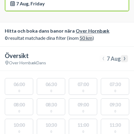
7 Aug, Friday
Hitta och boka dans banor nära
Over Hornbæk
0
resultat matchade dina filter (inom
50
km
)
Översikt
‹
›
7 Aug
Over Hornbæk
Dans
06:00
06:30
07:00
07:30
0
0
0
0
08:00
08:30
09:00
09:30
0
0
0
0
10:00
10:30
11:00
11:30
0
0
0
0