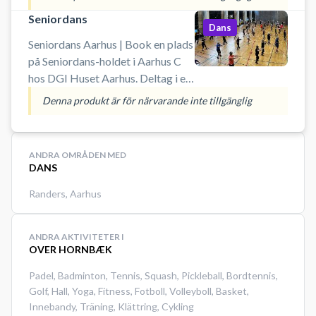
skal forvente masser af sved på
Seniordans
panden, men til gengæld med
Dans
masser
Seniordans Aarhus | Book en plads
på Seniordans-holdet i Aarhus C
hos DGI Huset Aarhus. Deltag i en
dansetime fyldt med energi, glæde
Denna produkt är för närvarande inte tillgänglig
og god musik – helt uden krav til
danseerfaring. Her handler det om
at bevæge sig, have det sjovt og få
ANDRA OMRÅDEN MED
pulsen op i fællesskab med andre.
DANS
Perfekt til dig, der elsker motion
Randers
,
Aarhus
med smil på læben.
ANDRA AKTIVITETER I
OVER HORNBÆK
Padel
,
Badminton
,
Tennis
,
Squash
,
Pickleball
,
Bordtennis
,
Golf
,
Hall
,
Yoga
,
Fitness
,
Fotboll
,
Volleyboll
,
Basket
,
Innebandy
,
Träning
,
Klättring
,
Cykling