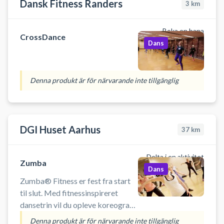
Dansk Fitness Randers
3
km
Boka en bana
CrossDance
Dans
Denna produkt är för närvarande inte tillgänglig
DGI Huset Aarhus
37
km
Delta i en aktivitet
Zumba
Dans
Zumba® Fitness er fest fra start
til slut. Med fitnessinspireret
dansetrin vil du opleve koreografi
fra merengue, samba og salsa. Du
Denna produkt är för närvarande inte tillgänglig