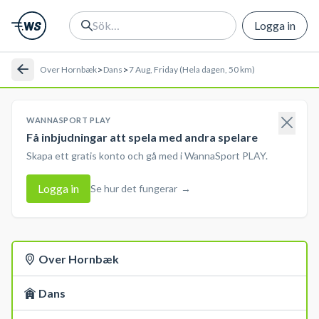
Logga in
>
>
Over Hornbæk
Dans
7 Aug, Friday (Hela dagen, 50 km)
WANNASPORT PLAY
Få inbjudningar att spela med andra spelare
Skapa ett gratis konto och gå med i WannaSport PLAY.
Logga in
Se hur det fungerar
→
Over Hornbæk
Dans