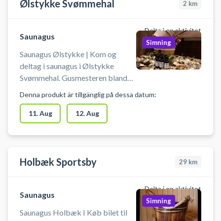
Ølstykke Svømmehal
2
km
Delta i en aktivitet
Saunagus
Simning
Saunagus Ølstykke | Kom og
deltag i saunagus i Ølstykke
Svømmehal. Gusmesteren blander
æteriske olier med vand til gusen.
Denna produkt är tillgänglig på dessa datum:
Blandingen kommes på de varme
sauna sten. Dampen viftes rundt i
11. Aug
12. Aug
saunaen, så deltagerne får en dejlig
behagelig gus. Book din billet til
gus i Ølstykke nu!
Holbæk Sportsby
29
km
Delta i en aktivitet
Saunagus
Simning
Saunagus Holbæk I Køb bilet til