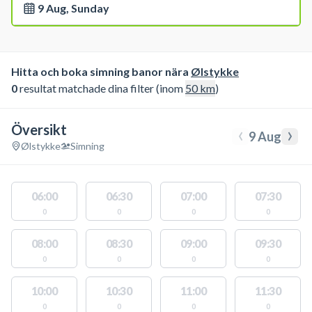
9 Aug, Sunday
Hitta och boka simning banor nära
Ølstykke
0
resultat matchade dina filter (inom
50
km
)
Översikt
‹
›
9 Aug
Ølstykke
Simning
06:00
06:30
07:00
07:30
0
0
0
0
08:00
08:30
09:00
09:30
0
0
0
0
10:00
10:30
11:00
11:30
0
0
0
0