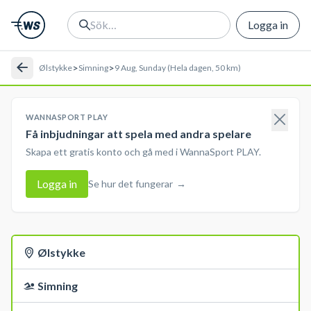
Logga in
>
>
Ølstykke
Simning
9 Aug, Sunday (Hela dagen, 50 km)
WANNASPORT PLAY
Få inbjudningar att spela med andra spelare
Skapa ett gratis konto och gå med i WannaSport PLAY.
Logga in
Se hur det fungerar
→
Ølstykke
Simning