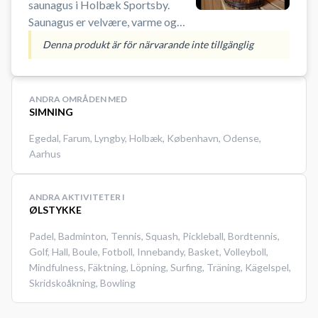
saunagus i Holbæk Sportsby.
Saunagus er velvære, varme og
dejlige dufte, der både kan være
Denna produkt är för närvarande inte tillgänglig
beroligende, opkvikkende og
udrensende - og så en lille tur i et
af bassinerne i pausen. Kom og
ANDRA OMRÅDEN MED
deltag i saunagus i svømmehallen i
SIMNING
Holbæk Sportsby. #Saunagus-
Egedal
,
Farum
,
Lyngby
,
Holbæk
,
København
,
Odense
,
Holbæk #Saunagus-Odsherred
Aarhus
#Gus-Odsherred #Gus-Holbæk
ANDRA AKTIVITETER I
ØLSTYKKE
Padel
,
Badminton
,
Tennis
,
Squash
,
Pickleball
,
Bordtennis
,
Golf
,
Hall
,
Boule
,
Fotboll
,
Innebandy
,
Basket
,
Volleyboll
,
Mindfulness
,
Fäktning
,
Löpning
,
Surfing
,
Träning
,
Kägelspel
,
Skridskoåkning
,
Bowling