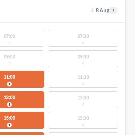
‹
›
8 Aug
07:00
07:30
0
0
09:00
09:30
0
0
11:00
11:30
0
1
13:00
13:30
0
1
15:00
15:30
0
1