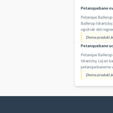
Petanquebane o
Petanque Ballerup
Ballerup Idrætsby. 
også når det regne
du medbringer selv
Denna produkt är 
Petanquebane u
Petanque Ballerup
Idrætsby. Lej en ba
petanquebanerne v
parkeringsmulighed
Denna produkt är 