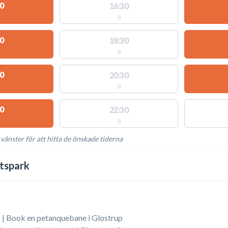
0
16:30
0
0
18:30
0
0
20:30
0
0
22:30
0
 vänster för att hitta de önskade tiderna
NGLIGA AKTIVITETER
tspark
 | Book en petanquebane i Glostrup