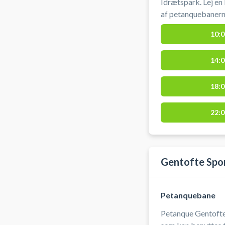
Idrætspark. Lej en
af petanquebanern
parkeringsmulighed
10:0
Bemærk: Du booker
at spille en time, b
14:0
18:0
22:0
Gentofte Spo
Petanquebane
Petanque Gentofte