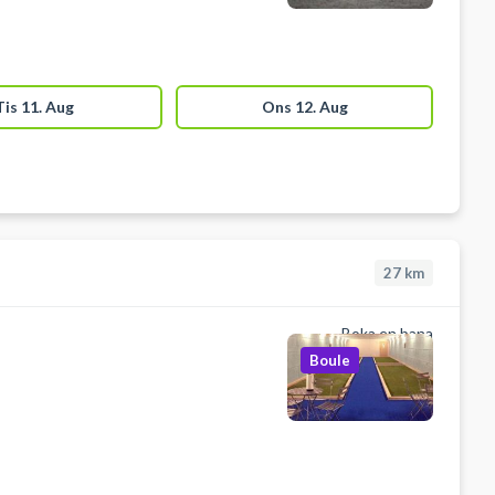
Tis 11. Aug
Ons 12. Aug
27
km
Boka en bana
Boule