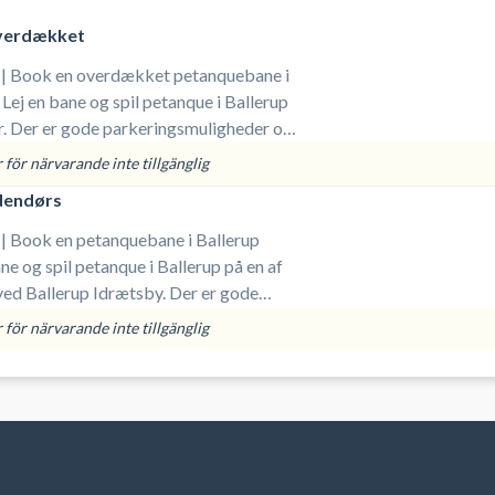
verdækket
 | Book en overdækket petanquebane i
Lej en bane og spil petanque i Ballerup
r. Der er gode parkeringsmuligheder og
 udstyr.
för närvarande inte tillgänglig
dendørs
 | Book en petanquebane i Ballerup
ne og spil petanque i Ballerup på en af
ed Ballerup Idrætsby. Der er gode
er og du medbringer selv udstyr.
för närvarande inte tillgänglig