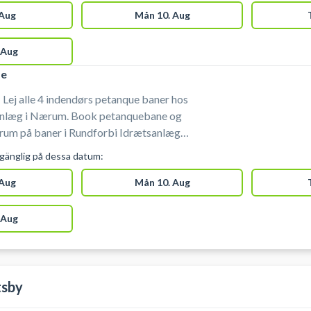
 Aug
Mån 10. Aug
 Aug
de
Lej alle 4 indendørs petanque baner hos
anlæg i Nærum. Book petanquebane og
rum på baner i Rundforbi Idrætsanlæg.
 Når du ankommer skal du
lgänglig på dessa datum:
på tlf.nr. 45 80 45 25.
 Aug
Mån 10. Aug
 Aug
tsby