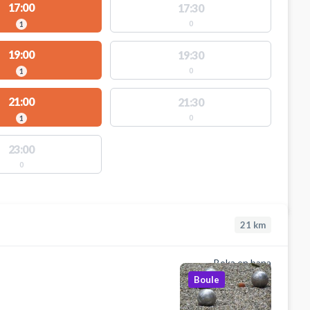
17:00
17:30
0
1
19:00
19:30
0
1
21:00
21:30
0
1
23:00
0
21
km
Boka en bana
Boule