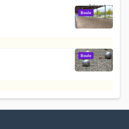
Boka en bana
Boule
Boule