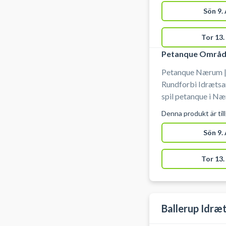
Sön 9.
Tor 13.
Petanque Områ
Petanque Nærum | 
Rundforbi Idræts
spil petanque i Næ
Petanquebanerne er 2 x 10,75 m.
Denna produkt är til
kontakte halvagten 
Sön 9.
Tor 13.
Ballerup Idræ