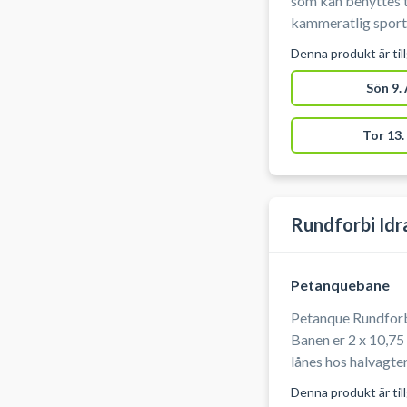
som kan benyttes ti
kammeratlig sport
Denna produkt är til
Sön 9.
Tor 13.
Rundforbi Id
Petanquebane
Petanque Rundforbi
Banen er 2 x 10,75 m. Kugler og gris til 4 pers
lånes hos halvagten. Når du ankommer skal du kont
halvagten på tlf.nr.
Denna produkt är til