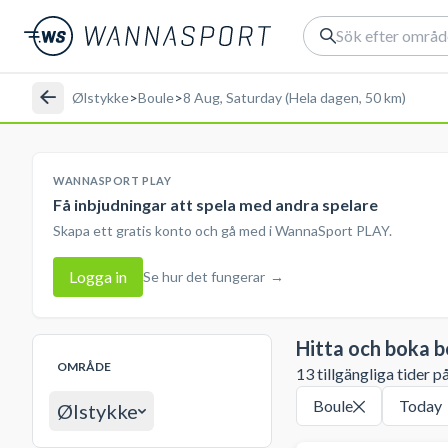
Ølstykke
>
Boule
>
8 Aug, Saturday (Hela dagen, 50 km)
WANNASPORT PLAY
Få inbjudningar att spela med andra spelare
Skapa ett gratis konto och gå med i WannaSport PLAY.
Logga in
Se hur det fungerar
→
Hitta och boka b
OMRÅDE
13 tillgängliga tider p
Boule
Today
Ølstykke