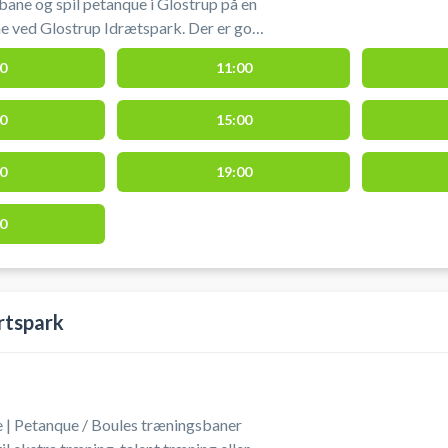
 bane og spil petanque i Glostrup på en
e ved Glostrup Idrætspark. Der er gode
er og du medbringer selv udstyr.
0
11:00
 for 30 min ad gangen. Hvis du ønsker
ookes der to tider.
0
15:00
0
19:00
0
rtspark
 | Petanque / Boules træningsbaner