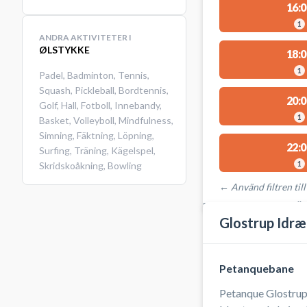
16:0
1
ANDRA AKTIVITETER I
ØLSTYKKE
18:0
1
Padel
,
Badminton
,
Tennis
,
Squash
,
Pickleball
,
Bordtennis
,
20:0
Golf
,
Hall
,
Fotboll
,
Innebandy
,
1
Basket
,
Volleyboll
,
Mindfulness
,
Simning
,
Fäktning
,
Löpning
,
22:0
Surfing
,
Träning
,
Kägelspel
,
1
Skridskoåkning
,
Bowling
← Använd filtren till
PLATSER MED TILLGÄ
Glostrup Idræ
Petanquebane
Petanque Glostrup