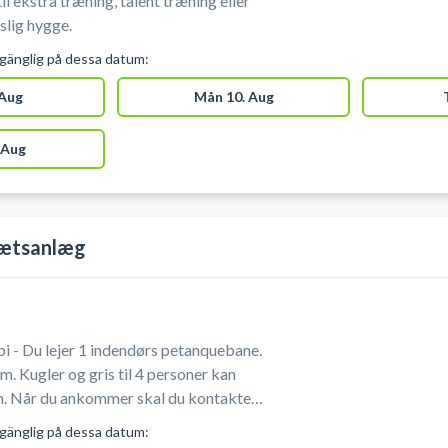
l ekstra træning, talent træning eller
slig hygge.
lgänglig på dessa datum:
 Aug
Mån 10. Aug
 Aug
rætsanlæg
 - Du lejer 1 indendørs petanquebane.
oner kan
akte
 72 68 56 62.
lgänglig på dessa datum: