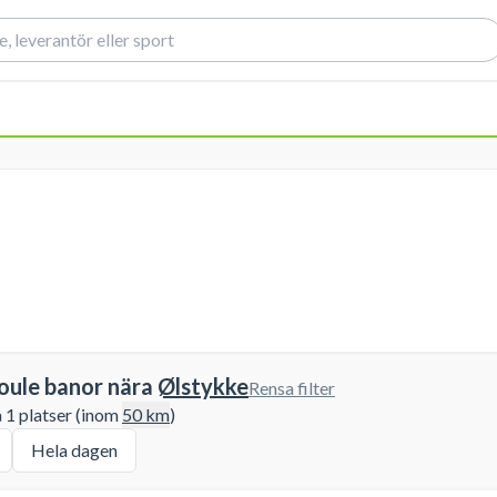
oule banor nära
Ølstykke
Rensa filter
å 1 platser (inom
50
km
)
Hela dagen