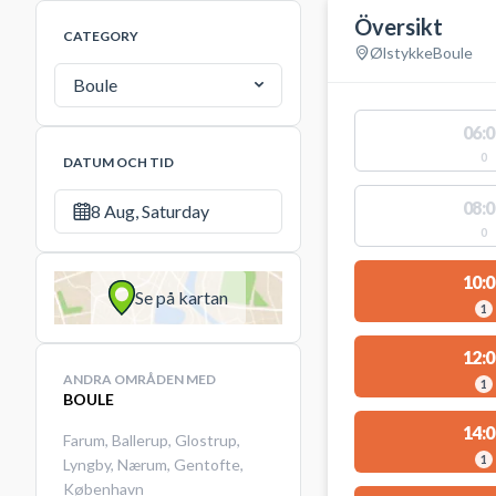
Översikt
CATEGORY
Ølstykke
Boule
Boule
06:0
0
DATUM OCH TID
08:0
8 Aug, Saturday
0
10:0
Se på kartan
1
12:0
ANDRA OMRÅDEN MED
1
BOULE
14:0
Farum
,
Ballerup
,
Glostrup
,
1
Lyngby
,
Nærum
,
Gentofte
,
København