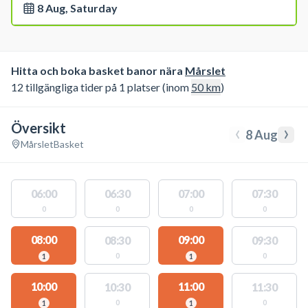
8 Aug, Saturday
Hitta och boka basket banor nära
Mårslet
12 tillgängliga tider på 1 platser (inom
50
km
)
Översikt
‹
›
8 Aug
Mårslet
Basket
06:00
06:30
07:00
07:30
0
0
0
0
08:00
09:00
08:30
09:30
0
0
1
1
10:00
11:00
10:30
11:30
0
0
1
1