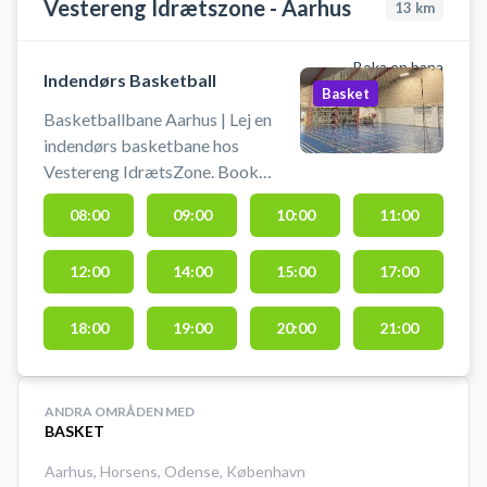
Vestereng Idrætszone - Aarhus
13
km
Boka en bana
Indendørs Basketball
Basket
Basketballbane Aarhus | Lej en
indendørs basketbane hos
Vestereng IdrætsZone. Book
basketballbane og spil basketball
08:00
09:00
10:00
11:00
i Aarhus på en indendørsbane hos
Vestereng IdrætsZone. Tiderne
12:00
14:00
15:00
17:00
for booking af basketballbanen er
60 min. ad gangen. Medbring egen
bold. Gratis parkering ved grus
18:00
19:00
20:00
21:00
parkeringen 50 meter fra hallen.
Lys tænder 10 min før din booking.
ANDRA OMRÅDEN MED
BASKET
Aarhus
,
Horsens
,
Odense
,
København