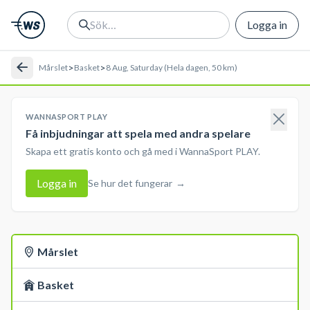
Logga in
>
>
Mårslet
Basket
8 Aug, Saturday (Hela dagen, 50 km)
WANNASPORT PLAY
Få inbjudningar att spela med andra spelare
Skapa ett gratis konto och gå med i WannaSport PLAY.
Logga in
Se hur det fungerar
→
Mårslet
Basket