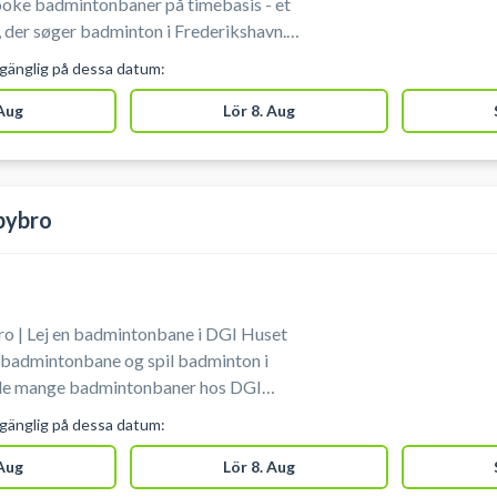
ooke badmintonbaner på timebasis - et
g, der søger badminton i Frederikshavn.
tonbane i badmintonhallen i Arena
lgänglig på dessa datum:
pulær blandt lokale spillere og perfekt
 Frederikshavn badminton bliver ikke
 Aug
Lör 8. Aug
e ketcher og fjerbolde.
bybro
 | Lej en badmintonbane i DGI Huset
badmintonbane og spil badminton i
 de mange badmintonbaner hos DGI
Du skal selv medbringe bolde og
lgänglig på dessa datum:
arkering ved booking af badmintonbane
ybro, som du finder på adressen Jens
 Aug
Lör 8. Aug
0 Aabybro.