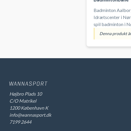
Badminton Aalborg
Idrætscenter i Nør
spil badminton i N
Denna produkt är 
Højbro Plads 10
C/O Matrikel
1200 København K
info@wannasport.dk
7199 2644