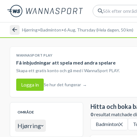
Hjørring
>
Badminton
>
6 Aug, Thursday (Hela dagen, 50 km)
WANNASPORT PLAY
Få inbjudningar att spela med andra spelare
Skapa ett gratis konto och gå med i WannaSport PLAY.
Logga in
Se hur det fungerar
→
Hitta och boka 
OMRÅDE
0
resultat matchade din
Badminton
T
Hjørring