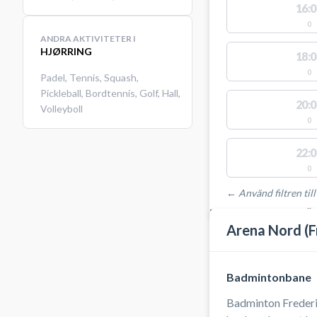
16:0
0
ANDRA AKTIVITETER I
HJØRRING
18:0
0
Padel
,
Tennis
,
Squash
,
Pickleball
,
Bordtennis
,
Golf
,
Hall
,
20:0
Volleyboll
0
22:0
0
← Använd filtren till
PLATSER MED TILLGÄ
Arena Nord (F
Badmintonbane
Badminton Frederi