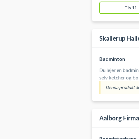
Tis 11.
Skallerup Hall
Badminton
Du lejer en badmintonb
selv ketcher og bo
Denna produkt är 
Aalborg Firma
Badmintonbane