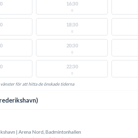
0
16:30
0
0
18:30
0
0
20:30
0
0
22:30
0
 vänster för att hitta de önskade tiderna
NGLIGA AKTIVITETER
rederikshavn)
kshavn | Arena Nord, Badmintonhallen