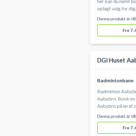
her kan du nemt b
oplagt valg for di
Du lejer en badmin
Denna produkt är til
Nord. Hallen er po
placeret i byen så
Fre 7.
nemmere. I hallen er der net til rådighed og du skal derfor
blot selv medbring
DGI Huset Aa
Badmintonbane
Badminton Aabybro
Aabybro. Book en 
Aabybro på en af
Huset i Aabybro. 
Denna produkt är til
ketcher. Gratis p
hos DGI Huset Aab
Fre 7.
Møllersvej 3, 944