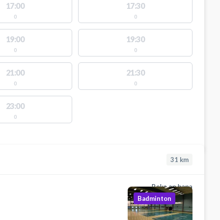
17:00
17:30
0
0
19:00
19:30
0
0
21:00
21:30
0
0
23:00
0
31
km
Boka en bana
Badminton