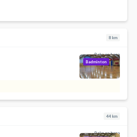
8
km
Boka en bana
Badminton
44
km
Boka en bana