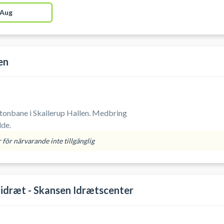
 Aug
en
ane i Skallerup Hallen. Medbring
lde.
för närvarande inte tillgänglig
idræt - Skansen Idrætscenter