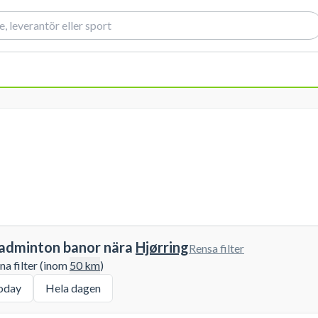
badminton banor nära
Hjørring
Rensa filter
a filter (inom
50
km
)
oday
Hela dagen