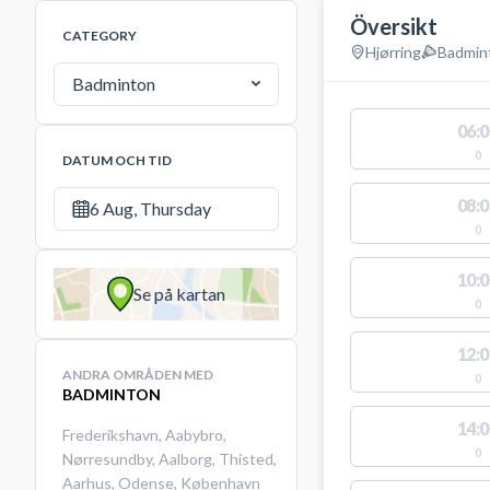
Översikt
CATEGORY
Hjørring
Badmin
Badminton
06:0
0
DATUM OCH TID
08:0
6 Aug, Thursday
0
10:0
Se på kartan
0
12:0
ANDRA OMRÅDEN MED
0
BADMINTON
14:0
Frederikshavn
,
Aabybro
,
0
Nørresundby
,
Aalborg
,
Thisted
,
Aarhus
,
Odense
,
København