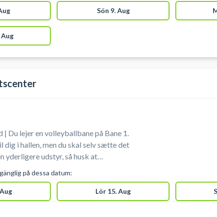
til rådighed ved din booking af
 Aug
Sön 9. Aug
M
llerup.
 Aug
tscenter
 | Du lejer en volleyballbane på Bane 1.
til dig i hallen, men du skal selv sætte det
medbringe bolde. Der er mulighed for omklædning og bad.
lgänglig på dessa datum:
 Aug
Lör 15. Aug
S