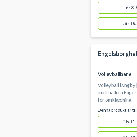
hygge. Du booker for min. 2 personer og max 16 personer
pr. bane. Der kan b
Lör 8.
hinanden.
Lör 15.
Engelsborghal
Volleyballbane
Volleyball Lyngby |
multihallen i Enge
for omklædning.
Denna produkt är til
Tis 11.