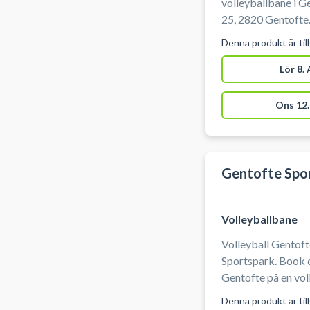
volleyballbane i G
25, 2820 Gentofte.
Kildeskovshallen o
Denna produkt är til
en af Kildeskovshal
og omklædning til 
Lör 8.
selv volleyball.
Ons 12.
Gentofte Spo
Volleyballbane
Volleyball Gentofte
Sportspark. Book en
Gentofte på en vol
ekstra træning, ta
Denna produkt är til