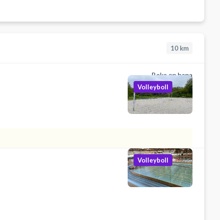
10
km
Boka en bana
Volleyboll
Volleyboll