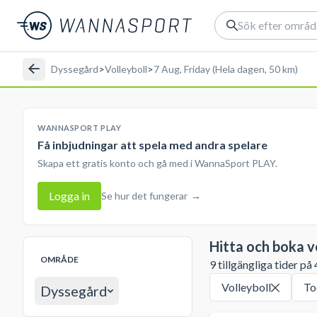
Dyssegård
>
Volleyboll
>
7 Aug, Friday (Hela dagen, 50 km)
WANNASPORT PLAY
Få inbjudningar att spela med andra spelare
Skapa ett gratis konto och gå med i WannaSport PLAY.
Logga in
Se hur det fungerar
→
Hitta och boka v
OMRÅDE
9 tillgängliga tider på
Volleyboll
To
Dyssegård