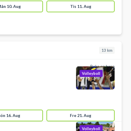
ån 10. Aug
Tis 11. Aug
13
km
Boka en bana
Volleyboll
ön 16. Aug
Fre 21. Aug
Volleyboll