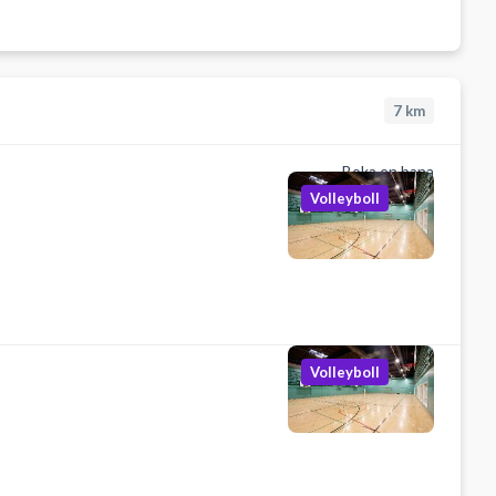
7
km
Boka en bana
Volleyboll
Volleyboll