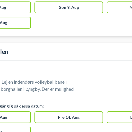
ookes op til 4 baner ved siden af
 Aug
Sön 9. Aug
M
 Aug
len
 Lej en indendørs volleyballbane i
lsborghallen i Lyngby. Der er mulighed
lgänglig på dessa datum:
 Aug
Fre 14. Aug