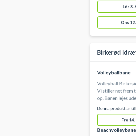
badefaciliteter er 
Lör 8.
volleyballbane i Ba
Ons 12.
Birkerød Idræ
Volleyballbane
Volleyball Birkerød
Vi stiller net frem 
op. Banen lejes uden yderligere udstyr, så husk at
Denna produkt är til
Fre 14.
Beachvolleybane