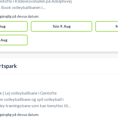
entofte i Kildeskovshallen på Adolphsvej
 Book volleyballbanen i
g spil volleyball i Gentofte. Du booker
lgänglig på dessa datum:
lens volleybaner. Der er volleyballnet
rådighed i Kildeskovshallen. Medbring
 Aug
Sön 9. Aug
M
 Aug
rtspark
 | Lej volleyballbane i Gentofte
 volleyballbane og spil volleyball i
ley træningsbane som kan benyttes til
lent træning eller kammeratlig sportslig
lgänglig på dessa datum: