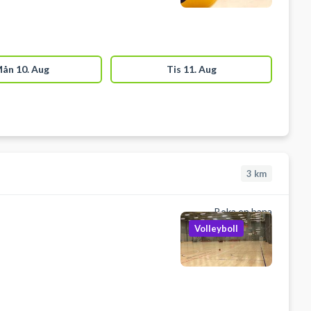
ån 10. Aug
Tis 11. Aug
3
km
Boka en bana
Volleyboll