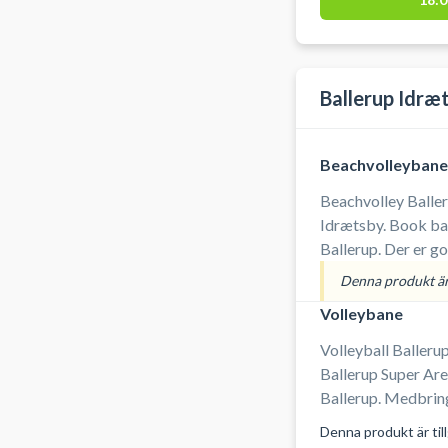
på Tietgensgade 6
af store volleybal
bl.a. basketball, b
Ballerup Idræ
Beachvolleybane
Beachvolley Baller
Idrætsby. Book ban
Ballerup. Der er g
banerne i Ballerup
Denna produkt är 
Volleybane
Volleyball Ballerup
Ballerup Super Aren
Ballerup. Medbring selv bold ved booking af
volleyballbane i arenae
Denna produkt är til
parkeringspladser