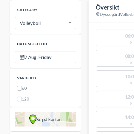
Översikt
CATEGORY
Dyssegård
Volleyb
Volleyboll
06:0
0
DATUM OCH TID
08:0
7 Aug, Friday
0
10:0
VARIGHED
0
60
12:0
120
0
14:0
Se på kartan
0