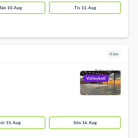
ån 10. Aug
Tis 11. Aug
4
km
Boka en bana
Volleyboll
Lör 15. Aug
Sön 16. Aug