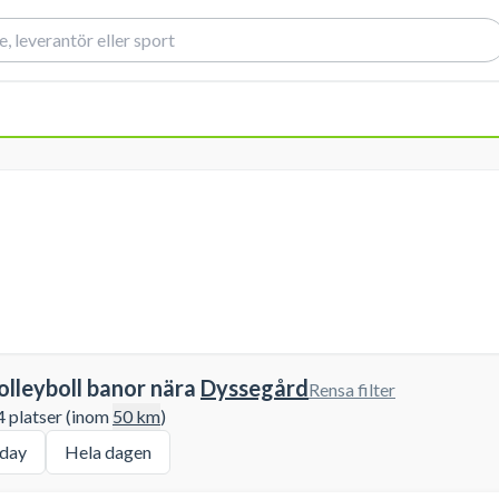
olleyboll banor nära
Dyssegård
Rensa filter
 4 platser (inom
50
km
)
day
Hela dagen