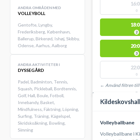
16:0
ANDRA OMRÅDEN MED
0
VOLLEYBOLL
18:0
Gentofte
,
Lyngby
,
Frederiksberg
,
København
,
2
Ballerup
,
Birkerød
,
Ishøj
,
Skibby
,
Odense
,
Aarhus
,
Aalborg
20:0
3
ANDRA AKTIVITETER I
22:0
DYSSEGÅRD
0
Padel
,
Badminton
,
Tennis
,
← Använd filtren till
Squash
,
Pickleball
,
Bordtennis
,
PLATSER MED TILLGÄ
Golf
,
Hall
,
Boule
,
Fotboll
,
Kildeskovshal
Innebandy
,
Basket
,
Mindfulness
,
Fäktning
,
Löpning
,
Surfing
,
Träning
,
Kägelspel
,
Volleyballbane
Skridskoåkning
,
Bowling
,
Simning
Volleyballbane i Ki