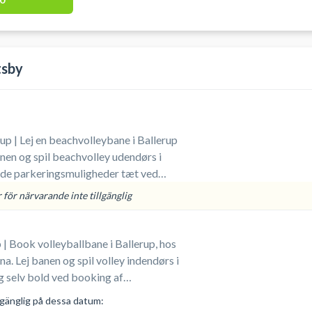
5, 1704 København V, byder udover leje
lbaner på mange andre sportsaktiviteter
adminton og pickleball i samme lokaler.
tsby
up | Lej en beachvolleybane i Ballerup
en og spil beachvolley udendørs i
ode parkeringsmuligheder tæt ved
. Medbring selv bolde.
för närvarande inte tillgänglig
 | Book volleyballbane i Ballerup, hos
a. Lej banen og spil volley indendørs i
n i Ballerup. Gratis
lgänglig på dessa datum:
 foran arenaen i Ballerup. Omklædning &