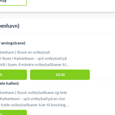
 Aug
benhavn)
træningsbane)
benhavn | Book en volleyball
 Byen i København – spil volleyball på
dt i byen. 4 mindre volleyballbaner klar
t i København hos DGI Byen. DGI Byen
0
18:00
5, 1704 København V, byder udover leje
llbaner også på muligheden for at leje en
ele hallen)
ler basketballbane i samme lokaler.
benhavn | Book volleyballbane og hele
 København – spil volleyball på en stor
 fulde volleyballbaner klar til booking -
hos DGI Byen København. DGI Byen
0