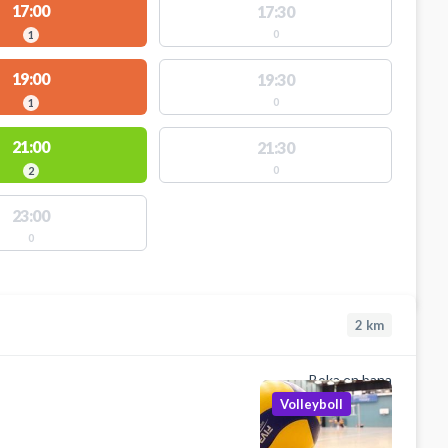
17:00
17:30
0
1
19:00
19:30
0
1
21:00
21:30
0
2
23:00
0
2
km
Boka en bana
Volleyboll