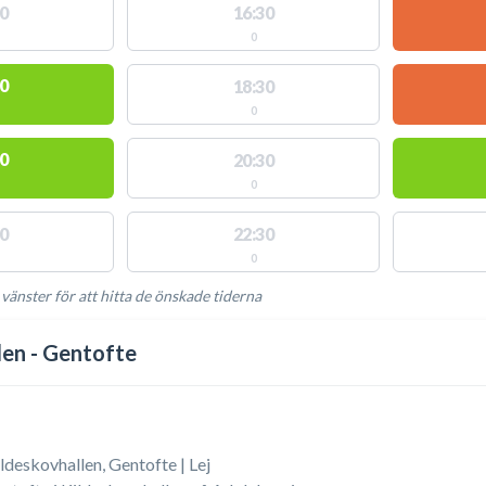
0
16:30
0
0
18:30
0
0
20:30
0
0
22:30
0
 vänster för att hitta de önskade tiderna
NGLIGA AKTIVITETER
len - Gentofte
ldeskovhallen, Gentofte | Lej