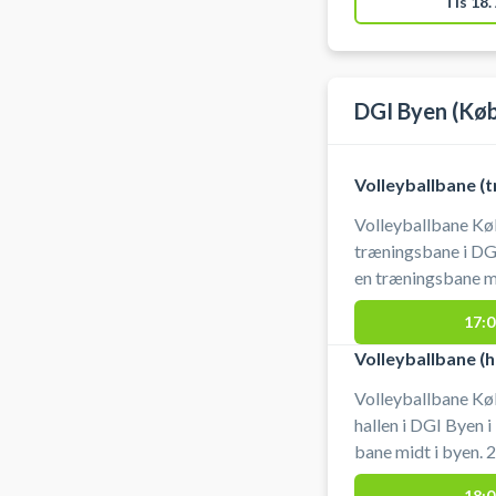
Tis 18.
DGI Byen (Kø
Volleyballbane (
Volleyballbane Kø
træningsbane i DGI
en træningsbane mi
til booking - central
17:0
på Tietgensgade 6
af mindre volleyba
Volleyballbane (h
fuld volleyball- el
Volleyballbane Kø
hallen i DGI Byen i
bane midt i byen. 2
centralt beliggende 
18:0