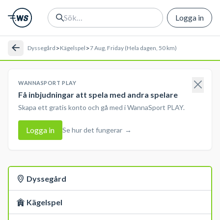
Logga in
>
>
Dyssegård
Kägelspel
7 Aug, Friday (Hela dagen, 50 km)
WANNASPORT PLAY
Få inbjudningar att spela med andra spelare
Skapa ett gratis konto och gå med i WannaSport PLAY.
Logga in
Se hur det fungerar
→
Dyssegård
Kägelspel