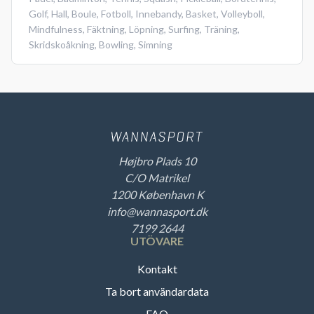
Golf
,
Hall
,
Boule
,
Fotboll
,
Innebandy
,
Basket
,
Volleyboll
,
Mindfulness
,
Fäktning
,
Löpning
,
Surfing
,
Träning
,
Skridskoåkning
,
Bowling
,
Simning
Højbro Plads 10
C/O Matrikel
1200 København K
info@wannasport.dk
7199 2644
UTÖVARE
Kontakt
Ta bort användardata
FAQ