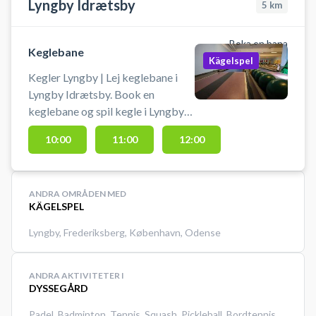
Lyngby Idrætsby
5
km
Boka en bana
Keglebane
Kägelspel
Kegler Lyngby | Lej keglebane i
Lyngby Idrætsby. Book en
keglebane og spil kegle i Lyngby
på en af keglebanerne beliggende
10:00
11:00
12:00
i idrætsbyen.
ANDRA OMRÅDEN MED
KÄGELSPEL
Lyngby
,
Frederiksberg
,
København
,
Odense
ANDRA AKTIVITETER I
DYSSEGÅRD
Padel
,
Badminton
,
Tennis
,
Squash
,
Pickleball
,
Bordtennis
,