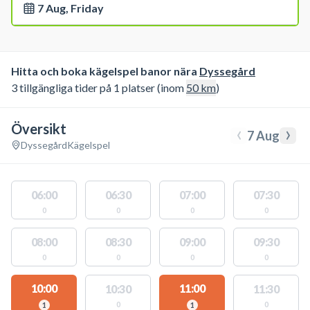
7 Aug, Friday
Hitta och boka kägelspel banor nära
Dyssegård
3 tillgängliga tider på 1 platser (inom
50
km
)
Översikt
‹
›
7 Aug
Dyssegård
Kägelspel
06:00
06:30
07:00
07:30
0
0
0
0
08:00
08:30
09:00
09:30
0
0
0
0
10:00
11:00
10:30
11:30
0
0
1
1