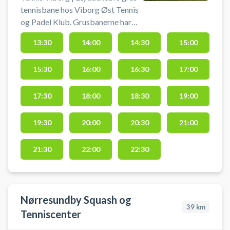
tennisbane hos Viborg Øst Tennis
og Padel Klub. Grusbanerne har
lys på bane 1 og 2. Der må kun
13:30
14:00
14:30
15:00
anvendes sko med en sål uden
groft mønster. Ketcher skal selv
15:30
16:00
16:30
17:00
medbringes, men tennisbolde kan
købes i klubhuset.
17:30
18:00
18:30
19:00
19:30
20:00
20:30
21:00
21:30
22:00
22:30
Nørresundby Squash og
39
km
Tenniscenter