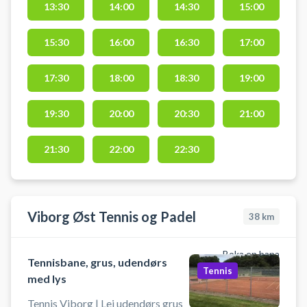
13:30
14:00
14:30
15:00
tennisbane og spil tennis i Aars på
en grusbane udendørs hos Aars
15:30
16:00
16:30
17:00
Tennis & Padel. Gratis parkering
findes ved tennisbanerne i Aars,
som findes på Sports Allé 6, 9600
17:30
18:00
18:30
19:00
Aars. Medbring selv ketcher og
bolde.
19:30
20:00
20:30
21:00
21:30
22:00
22:30
Viborg Øst Tennis og Padel
38
km
Boka en bana
Tennisbane, grus, udendørs
Tennis
med lys
Tennis Viborg | Lej udendørs grus