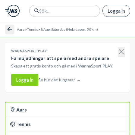
Logga in
>
>
Aars
Tennis
8 Aug, Saturday (Hela dagen, 50 km)
WANNASPORT PLAY
Få inbjudningar att spela med andra spelare
Skapa ett gratis konto och gå med i WannaSport PLAY.
Logga in
Se hur det fungerar
→
Aars
Tennis