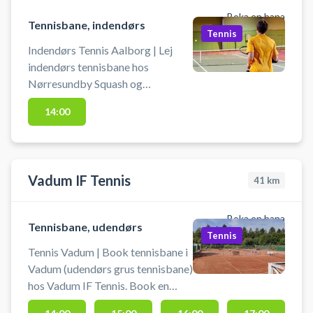
Boka en bana
Tennisbane, indendørs
Tennis
Indendørs Tennis Aalborg | Lej
indendørs tennisbane hos
Nørresundby Squash og
Tenniscenter ved Aalborg. Book
14:00
en indendørs tennisbane og spil
tennis i Aalborg på indendørs
tennisbane i Nørresundby Squash
og Tenniscenters tennishal.
Vadum IF Tennis
41
km
Tennisbanen må kun benyttes med
indendørssko, der ikke laver
mærker i gulvet. Medbring selv
Boka en bana
Tennisbane, udendørs
ketcher og bolde. For adgang til
Tennis
den indendørs tennishal bedes du
Tennis Vadum | Book tennisbane i
henvende dig i receptionen i det
Vadum (udendørs grus tennisbane)
nærliggende idrætscenter
hos Vadum IF Tennis. Book en
SKANSEN.
tennisbane og spil tennis udendørs