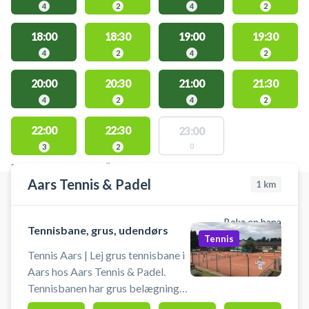
4
2
4
2
18:00
18:30
19:00
19:30
4
2
4
2
20:00
20:30
21:00
21:30
4
2
4
2
22:00
22:30
23:00
0
3
2
PLATSER MED TILLGÄNGLIGA AKTIVITETER
Aars Tennis & Padel
1
km
Boka en bana
Tennisbane, grus, udendørs
Tennis
Tennis Aars | Lej grus tennisbane i
Aars hos Aars Tennis & Padel.
Tennisbanen har grus belægning
og er udendørs. Book en