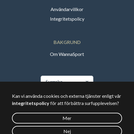
Användarvillkor
Integritetspolicy
BAKGRUND
Om WannaSport
Svenska
Kan vi använda cookies och externa tjänster enligt vår
🇸🇪
Sverige
integritetspolicy
för att förbättra surfupplevelsen?
Mer
©
2026
Wannasport.dk
Nej