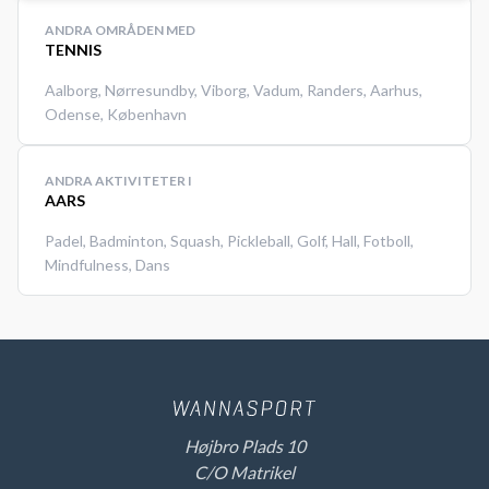
ANDRA OMRÅDEN MED
TENNIS
Aalborg
,
Nørresundby
,
Viborg
,
Vadum
,
Randers
,
Aarhus
,
Odense
,
København
ANDRA AKTIVITETER I
AARS
Padel
,
Badminton
,
Squash
,
Pickleball
,
Golf
,
Hall
,
Fotboll
,
Mindfulness
,
Dans
Højbro Plads 10
C/O Matrikel