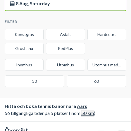
8 Aug, Saturday
FILTER
Konstgräs
Asfalt
Hardcourt
Grusbana
RedPlus
Inomhus
Utomhus
Utomhus med tak
30
60
Hitta och boka tennis banor nära
Aars
56 tillgängliga tider på 5 platser (inom
50
km
)
Översikt