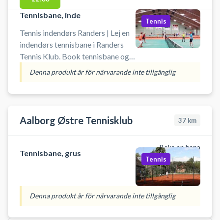
Tennisbane, inde
Tennis
Tennis indendørs Randers | Lej en
indendørs tennisbane i Randers
Tennis Klub. Book tennisbane og
spil tennis i Randers på en
Denna produkt är för närvarande inte tillgänglig
indendørs tennisbane i
tennishallen ved Randers Tennis &
Padel Klub. Du skal selv
medbringe ketcher og bolde.
Aalborg Østre Tennisklub
37
km
Boka en bana
Tennisbane, grus
Tennis
Denna produkt är för närvarande inte tillgänglig