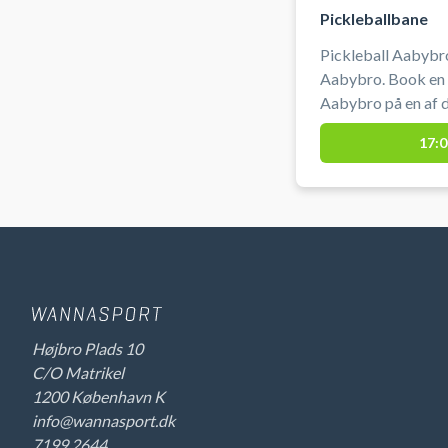
Pickleballbane
Pickleball Aabybro
Aabybro. Book en p
Aabybro på en af 
Huset i Aabybro. D
17:0
Gratis parkering v
Huset Aabybro, so
3, 9440 Aabybro.
Højbro Plads 10
C/O Matrikel
1200 København K
info@wannasport.dk
7199 2644