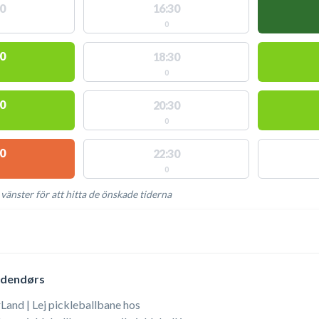
0
16:30
0
0
18:30
0
0
20:30
0
0
22:30
0
 vänster för att hitta de önskade tiderna
NGLIGA AKTIVITETER
indendørs
and | Lej pickleballbane hos