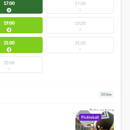
17:00
17:30
0
4
19:00
19:30
0
3
21:00
21:30
0
2
23:00
0
10
km
Boka en bana
Pickleball