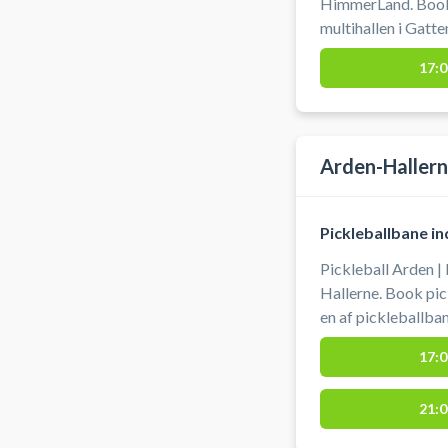
HimmerLand. Book e
multihallen i Gatte
parkering ved book
17:0
Arden-Haller
Pickleballbane i
Pickleball Arden |
Hallerne. Book pic
en af pickleballbanerne i 
låne bat og bolde,
17:0
Arden-Hallerne. Gratis parkering foran Arden Hallerne
ved booking af pickleballbane. #
21:0
pickleball-Arden