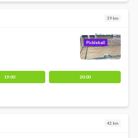
39
km
Boka en bana
Pickleball
19:00
20:00
42
km