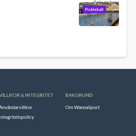
Boka en bana
Pickleball
VILLKOR & INTEGRITET
BAKGRUND
Användarvillkor
Om WannaSport
Integritetspolicy