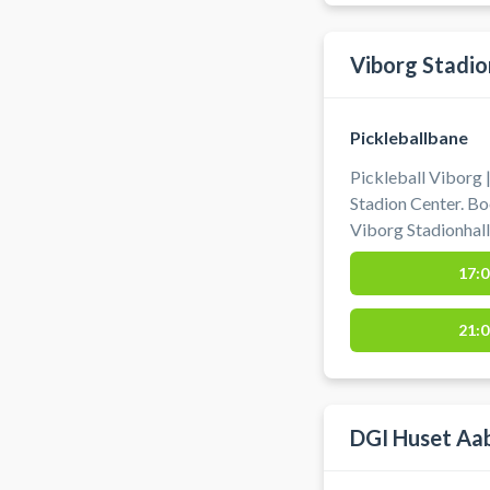
Viborg Stadio
Pickleballbane
Pickleball Viborg 
Stadion Center. Boo
Viborg Stadionhall
bat og bolde til lej
17:0
21:0
DGI Huset Aa