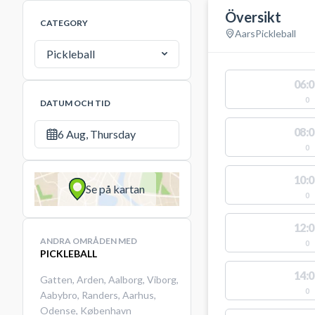
Översikt
CATEGORY
Aars
Pickleball
Pickleball
06:0
0
DATUM OCH TID
08:0
6 Aug, Thursday
0
10:0
Se på kartan
0
12:0
ANDRA OMRÅDEN MED
0
PICKLEBALL
14:0
Gatten
,
Arden
,
Aalborg
,
Viborg
,
0
Aabybro
,
Randers
,
Aarhus
,
Odense
,
København