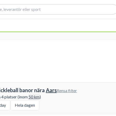
ickleball banor nära
Aars
Rensa filter
å 4 platser (inom
50
km
)
day
Hela dagen