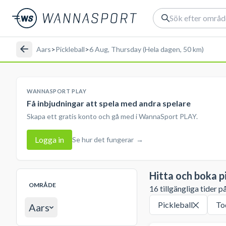
Aars
>
Pickleball
>
6 Aug, Thursday (Hela dagen, 50 km)
WANNASPORT PLAY
Få inbjudningar att spela med andra spelare
Skapa ett gratis konto och gå med i WannaSport PLAY.
Logga in
Se hur det fungerar
→
Hitta och boka p
OMRÅDE
16 tillgängliga tider p
Pickleball
To
Aars