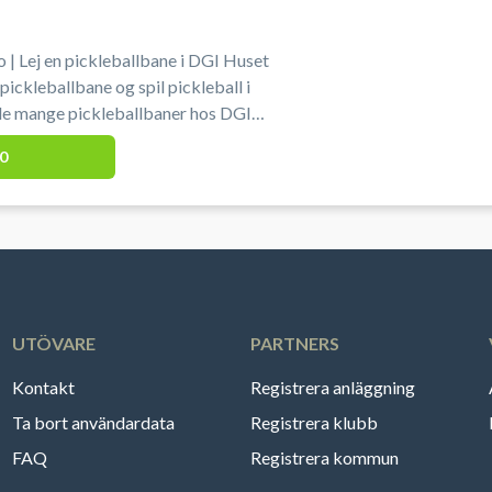
 | Lej en pickleballbane i DGI Huset
ickleballbane og spil pickleball i
de mange pickleballbaner hos DGI
u skal selv medbringe bolde og bat.
0
ed booking af pickleballbane hos DGI
m du finder på adressen Jens Møllersvej
UTÖVARE
PARTNERS
Kontakt
Registrera anläggning
Ta bort användardata
Registrera klubb
FAQ
Registrera kommun