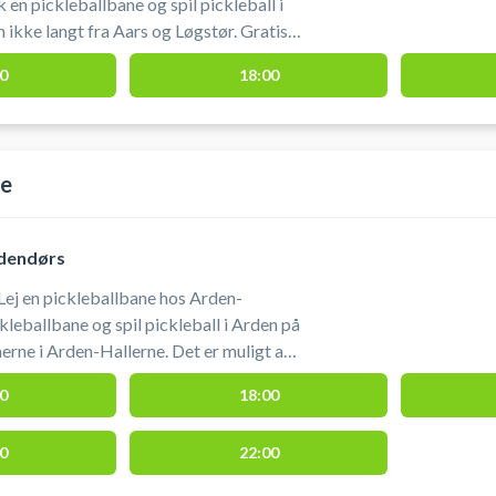
n pickleballbane og spil pickleball i
n ikke langt fra Aars og Løgstør. Gratis
ing af pickleballbane.
0
18:00
ne
ndendørs
 Lej en pickleballbane hos Arden-
kleballbane og spil pickleball i Arden på
Arden-Hallerne. Det er muligt at
 når du booker pickleballbaner hos
0
18:00
Pickleball-Arden #Spil-
0
22:00