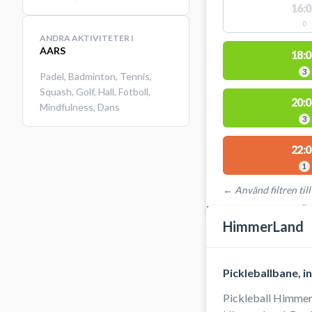
16:0
0
ANDRA AKTIVITETER I
AARS
18:0
3
Padel
,
Badminton
,
Tennis
,
Squash
,
Golf
,
Hall
,
Fotboll
,
20:0
Mindfulness
,
Dans
3
22:0
1
← Använd filtren till
PLATSER MED TILLGÄ
HimmerLand
Pickleballbane, 
Pickleball HimmerL