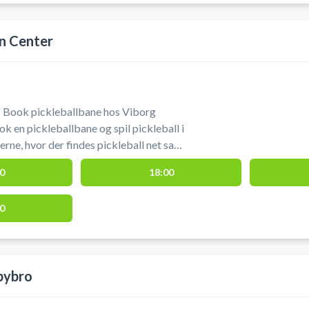
n Center
| Book pickleballbane hos Viborg
k en pickleballbane og spil pickleball i
erne, hvor der findes pickleball net samt
e.
0
18:00
0
bybro