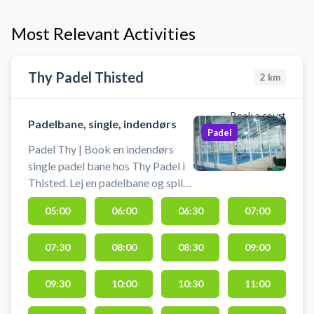
Most Relevant Activities
Thy Padel Thisted
2
km
Book a court
Padelbane, single, indendørs
Padel
Padel Thy | Book en indendørs
single padel bane hos Thy Padel i
Thisted. Lej en padelbane og spil
padel i Thisted ved Thy på
05:00
06:00
06:30
07:00
indendørs padelbaner af kvalitet.
Thy Padel har 7 padeltennis baner
07:30
08:00
08:30
09:00
i deres padelcenter i Thisted. 5
double- og 2 singlebaner
indendørs. Der er padeludstyr, som
09:30
10:00
10:30
11:00
kan lejes i padelhallen og bolde