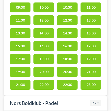
deres indendørs padelcenter i
Thisted, fordelt på 5 double og 2
09:30
10:00
10:30
11:00
single padel tennis baner.
11:30
12:00
12:30
13:00
13:30
14:00
14:30
15:00
15:30
16:00
16:30
17:00
17:30
18:00
18:30
19:00
19:30
20:00
20:30
21:00
21:30
22:00
22:30
23:00
Nors Boldklub - Padel
7
km