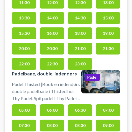
kan ligeledes købes i centret.
11:30
12:00
12:30
13:00
13:30
14:00
14:30
15:00
15:30
16:00
18:00
19:00
20:00
20:30
21:00
21:30
22:00
22:30
23:00
Padelbane, double, indendørs
Padel
Padel Thisted |Book en indendørs
double padelbane i Thisted hos
Thy Padel. Spil padel i Thy Padel
Padelcenter beliggende i Thisted,
05:00
06:00
06:30
07:00
hvor du finder både single og
double padelbaner indendørs. Thy
07:30
08:00
08:30
09:00
Padel byder på i alt 7 padelbaner i