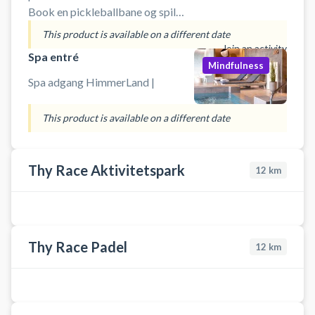
du en ultra-realistisk oplevelse
Book en pickleballbane og spil
med verdens bedste baner og
pickleball i multihallen i Gatten
This product is available on a different date
præcis data i varme, komfortable
ikke langt fra Aars og Løgstør.
Join an activity
Spa entré
omgivelser. Faciliteterne ligger i
Gratis parkering ved booking af
Mindfulness
Gatten – centralt placeret i
pickleballbane.
Spa adgang HimmerLand |
Vesthimmerland med kort afstand
til både Aars, Løgstør, Nibe og
This product is available on a different date
Aalborg.
Thy Race Aktivitetspark
12
km
Thy Race Padel
12
km