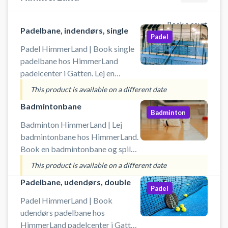
Book a court
Padelbane, indendørs, single
Padel
Padel HimmerLand | Book single
padelbane hos HimmerLand
padelcenter i Gatten. Lej en
padelbane og spil padel i
This product is available on a different date
Himmerland på en indendørs
Badmintonbane
singlebane. Gratis lån af bat og
Badminton
køb af bolde i shopområdet i
Badminton HimmerLand | Lej
HimmerLand padelcenter.
badmintonbane hos HimmerLand.
#padelbane-himmerland #padel-
Book en badmintonbane og spil
naer-aars #book-padel-farsoe
badminton i multihallen i Gatten
This product is available on a different date
#spil-padel-himmerland
ikke langt fra Aars og Løgstør.
Padelbane, udendørs, double
Gratis parkering ved booking af
Padel
badmintonbane.
Padel HimmerLand | Book
udendørs padelbane hos
HimmerLand padelcenter i Gatten.