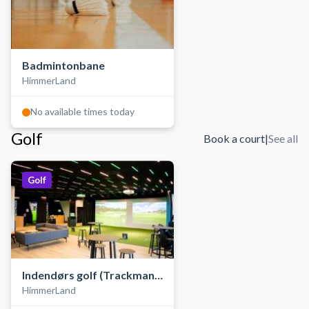
Badmintonbane
HimmerLand
No available times today
Golf
Book a court
|
See all
Golf
Indendørs golf (Trackman
HimmerLand
golfsimulator)