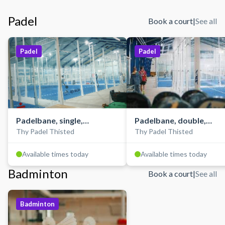
Padel
Book a court
|
See all
Padel
Padel
Padelbane, single,
Padelbane, double,
Thy Padel Thisted
Thy Padel Thisted
indendørs
indendørs
Available times today
Available times today
Badminton
Book a court
|
See all
Badminton