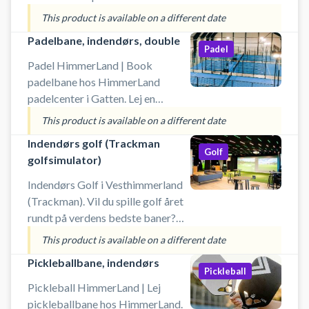
Lej en padelbane og spil padel i
This product is available on a different date
Himmerland på en udendørs
Padelbane, indendørs, double
doublebane. Gratis lån af bat og
Padel
køb af bolde i shopområdet i
Padel HimmerLand | Book
HimmerLand padelcenter.
padelbane hos HimmerLand
#padelbane-himmerland #padel-
padelcenter i Gatten. Lej en
naer-aars #book-padel-farsoe
padelbane og spil padel i
This product is available on a different date
#spil-padel-himmerland #padel-
Himmerland på en indendørs
Indendørs golf (Trackman
udendoers
doublebane. Gratis lån af bat og
Golf
golfsimulator)
køb af bolde i shopområdet i
HimmerLand padelcenter.
Indendørs Golf i Vesthimmerland
#padelbane-himmerland #padel-
(Trackman). Vil du spille golf året
naer-aars #book-padel-farsoe
rundt på verdens bedste baner?
#spil-padel-himmerland
Nu kan du booke tid i de
This product is available on a different date
topmoderne golfsimulatorer hos
Pickleballbane, indendørs
HimmerLand. Spil golf uanset
Pickleball
vejret i HimmerLands
Pickleball HimmerLand | Lej
professionelle simulatorer. Her får
pickleballbane hos HimmerLand.