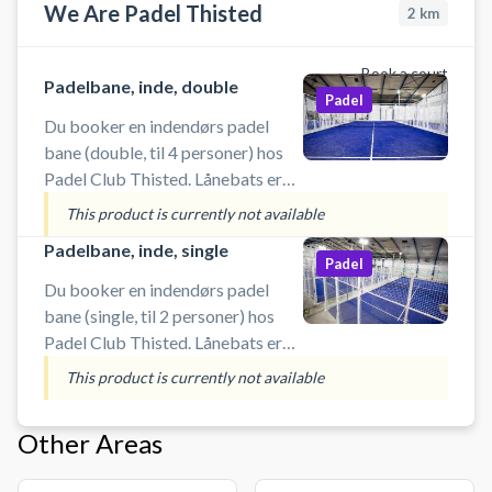
We Are Padel Thisted
2
km
Book a court
Padelbane, inde, double
Padel
Du booker en indendørs padel
bane (double, til 4 personer) hos
Padel Club Thisted. Lånebats er
altid inkluderet i banelejen, men vi
This product is currently not available
garanterer ikke lånebats tilstand,
Padelbane, inde, single
grundet misvelligeholdelse fra
Padel
Du booker en indendørs padel
bane (single, til 2 personer) hos
Padel Club Thisted. Lånebats er
altid inkluderet i banelejen, men vi
This product is currently not available
garanterer ikke lånebats tilstand,
grundet misvelligeholdelse fra
Other Areas