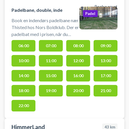
Book a court
Padelbane, double, inde
Padel
Book en indendørs padelbane nær
Thisted hos Nors Boldklub. Der er
padelbat med i prisen, når du
booker din padelbane hos Nors
06:00
07:00
08:00
09:00
Boldklub. Bolde kan købes ved
padelbanen. Du modtager en kode
10:00
11:00
12:00
13:00
efter booking, som bruges ved
døren til padelhallen for at få
adgang til padelbanen.
14:00
15:00
16:00
17:00
18:00
19:00
20:00
21:00
22:00
HimmerLand
43
km