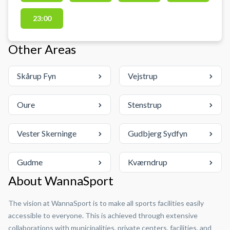
padelbaner ved deres padelcenter
i Odense. Lånebat kan lejes og
23:00
bolde købes. Gratis parkering ved
PadelPadel Odense, når du booker
Other Areas
en padelbane i Odense, som du
finder på C. F. Tietgens Blvd. 24K,
Skårup Fyn
Vejstrup
5220 Odense SØ.
Oure
Stenstrup
Vester Skerninge
Gudbjerg Sydfyn
Gudme
Kværndrup
About WannaSport
The vision at WannaSport is to make all sports facilities easily
accessible to everyone. This is achieved through extensive
collaborations with municipalities, private centers, facilities, and