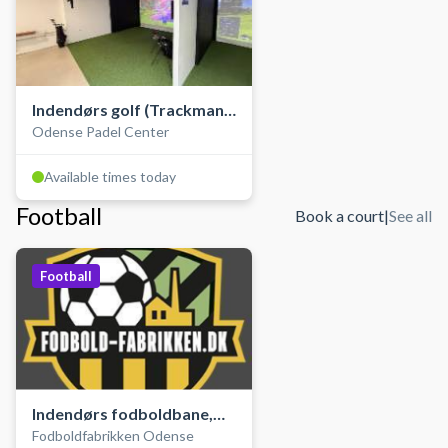
Indendørs golf (Trackman
Odense Padel Center
golfsimulator)
Available times today
Football
Book a court
|
See all
Football
Indendørs fodboldbane,
Fodboldfabrikken Odense
kunstgræs