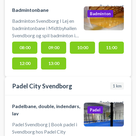
Book a court
Badmintonbane
Badminton
Badminton Svendborg I Lej en
badmintonbane i Midtbyhallen
Svendborg og spil badminton i
Svendborg.
08:00
09:00
10:00
11:00
12:00
13:00
Padel City Svendborg
1
km
Book a court
Padelbane, double, indendørs,
Padel
lav
Padel Svendborg | Book padel i
Svendborg hos Padel City