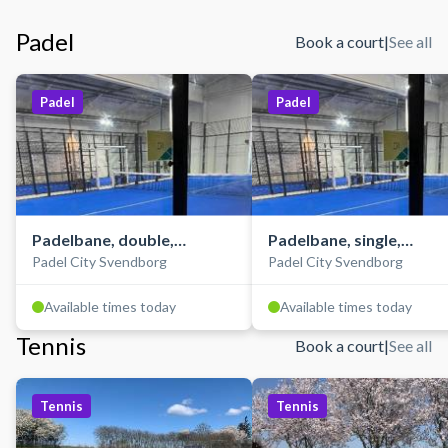
Padel
Book a court
|
See all
Padel
Padel
Padelbane, double,
Padelbane, single,
Padel City Svendborg
Padel City Svendborg
indendørs, lav
indendørs
Available times today
Available times today
Tennis
Book a court
|
See all
Tennis
Tennis