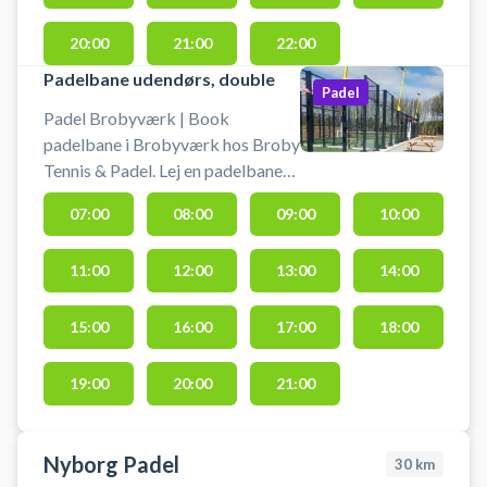
20:00
21:00
22:00
Padelbane udendørs, double
Padel
Padel Brobyværk | Book
padelbane i Brobyværk hos Broby
Tennis & Padel. Lej en padelbane
og spil padel i Brobyværk på en af
07:00
08:00
09:00
10:00
de udendørs padelbaner hos
tennis- og padelklubben i byen.
11:00
12:00
13:00
14:00
15:00
16:00
17:00
18:00
19:00
20:00
21:00
Nyborg Padel
30
km