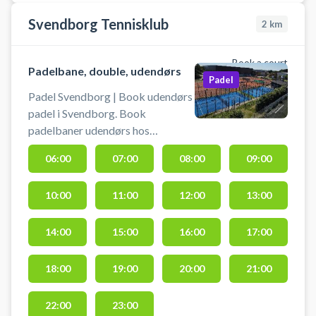
Svendborg Tennisklub
2
km
Book a court
Padelbane, double, udendørs
Padel
Padel Svendborg | Book udendørs
padel i Svendborg. Book
padelbaner udendørs hos
Svendborg Tennisklub og spil
06:00
07:00
08:00
09:00
padel under åben himmel på en af
de to doublebaner med plads til 4
10:00
11:00
12:00
13:00
spillere. Svendborg Tennisklub
beliggende på Ryttervej 70, 5700
Svendborg, byder på udendørs
14:00
15:00
16:00
17:00
padeltennis på oplyste baner ved
siden af det stor tennisanlæg.
18:00
19:00
20:00
21:00
22:00
23:00