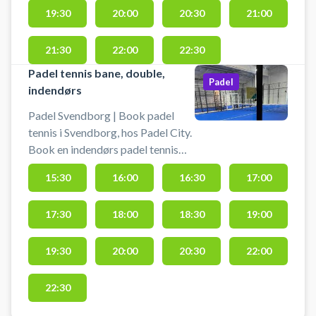
bolde kan købes i padelcenteret.
19:30
20:00
20:30
21:00
Medbring indendørssko.
Derudover byder Padel City
21:30
22:00
22:30
Svendborg på gratis parkering.
Padel tennis bane, double,
Ønsker du i stedet en doublebane
Padel
indendørs
finder du 5 doublebaner i dette
padelcenter i Svendborg.
Padel Svendborg | Book padel
tennis i Svendborg, hos Padel City.
Book en indendørs padel tennis
bane hos Padel City og spil padel
15:30
16:00
16:30
17:00
tennis i Svendborg på en
doublebane til 4 personer.
17:30
18:00
18:30
19:00
Parkering er gratis ved booking af
padel tennis bane hos Padel City
padelcenter i Svendborg. Padelbat
19:30
20:00
20:30
22:00
kan lejes og bolde købes i
padelcenteret.
22:30