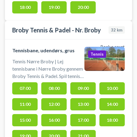
Du skal selv medbringe ketchere
18:00
19:00
20:00
og bolde.
Broby Tennis & Padel - Nr. Broby
32
km
Book a court
Tennisbane, udendørs, grus
Tennis
Tennis Nørre Broby | Lej
tennisbane i Nørre Broby gennem
Broby Tennis & Padel. Spil tennis i
Nr. Broby på grusbanerne
07:00
08:00
09:00
10:00
beliggende på Egeballe 1G, 5672
Broby.
11:00
12:00
13:00
14:00
15:00
16:00
17:00
18:00
19:00
20:00
21:00