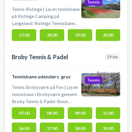
Tennis
Tennis Ristinge | Lej en tennisbane
på Ristinge Camping på
Langeland. Ristinge Tennisbane
ligger på Ristinge Camping, hvor
17:00
18:00
19:00
20:00
det er muligt at leje banen, selvom
man ikke bor på pladsen. Ristinge
tennisbane fik helt ny kunststof
Broby Tennis & Padel
29
km
beklædning i år 2021.
Book a court
Tennisbane udendørs, grus
Tennis
Tennis Brobyværk på Fyn | Lej en
tennisbane i Brobyværk gennem
Broby Tennis & Padel. Book
tennisbane og spil tennis i
07:00
08:00
09:00
15:00
Brobyværk på udendørs grus
tennisbaner med lys i hyggelige
16:00
17:00
18:00
19:00
omgivelser på Fyn.