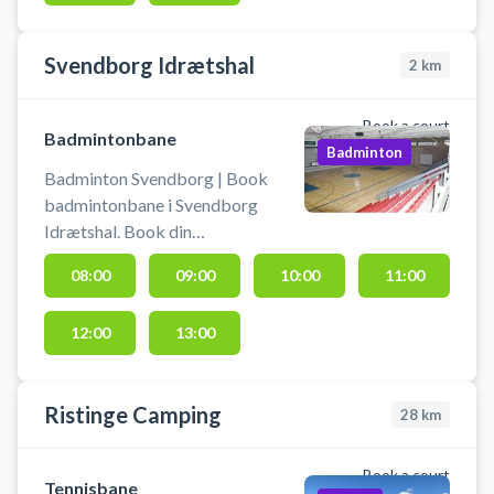
Svendborg Idrætshal
2
km
Book a court
Badmintonbane
Badminton
Badminton Svendborg | Book
badmintonbane i Svendborg
Idrætshal. Book din
badmintonbane og spil badminton
08:00
09:00
10:00
11:00
i Svendborg på en af idrætshallens
mange badmintonbaner. Der er
12:00
13:00
net og stænger i hjørnet syd for
indgangen til hallen. Du skal selv
medbringe ketcher og bolde.
Ristinge Camping
28
km
Book a court
Tennisbane