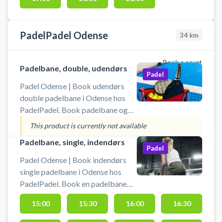
PadelPadel Odense
34
km
Book a court
Padelbane, double, udendørs
Padel
Padel Odense | Book udendørs
double padelbane i Odense hos
PadelPadel. Book padelbane og
spil padel i Odense på en af de
This product is currently not available
udendørs padelbaner hos
Padelbane, single, indendørs
PadelPadel. PadelPadel i Odense
Padel
har 14 baner. 2 padelbaner
Padel Odense | Book indendørs
udendørs, som begge er
single padelbane i Odense hos
doublebaner. Indendørs finder du
PadelPadel. Book en padelbane
1 center court, 9 doublebaner og 2
og spil padel i Odense på en af
15:00
15:30
16:00
16:30
singlebaner. PadelPadel Odense
padelbanerne hos PadelPadel.
har padeltræning, hvor du kan
PadelPadel Odense byder på 14