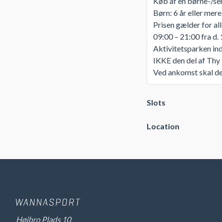
Køb af en børne-/sen
Børn: 6 år eller mere
Prisen gælder for al
09:00 – 21:00 fra d. 
Aktivitetsparken ind
IKKE den del af Thy
Ved ankomst skal der
Slots
Location
Højbro Plads 10