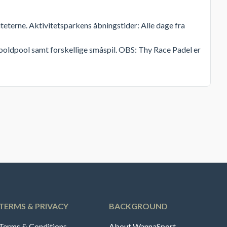
iteterne. Aktivitetsparkens åbningstider: Alle dage fra
dboldpool samt forskellige småspil. OBS: Thy Race Padel er
TERMS & PRIVACY
BACKGROUND
Terms & Conditions
About WannaSport