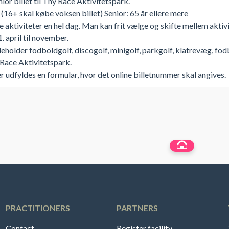
ior billet til Thy Race Aktivitetspark.
 (16+ skal købe voksen billet) Senior: 65 år ellere mere
le aktiviteter en hel dag. Man kan frit vælge og skifte mellem aktiv
1. april til november.
eholder fodboldgolf, discogolf, minigolf, parkgolf, klatrevæg, fo
 Race Aktivitetspark.
 udfyldes en formular, hvor det online billetnummer skal angives.
PRACTITIONERS
PARTNERS
Contact
Register facility