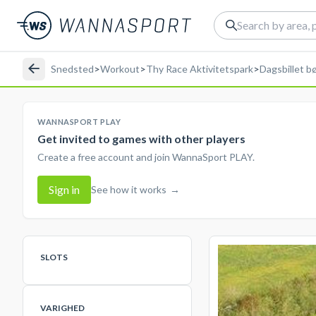
Snedsted
>
Workout
>
Thy Race Aktivitetspark
>
Dagsbillet b
WANNASPORT PLAY
Get invited to games with other players
Create a free account and join WannaSport PLAY.
Sign in
See how it works
→
SLOTS
VARIGHED