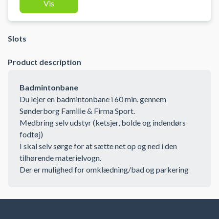
Vis
badminton i Sønderborg. Medbring
selv udstyr (ketsjer, bolde og
indendørs fodtøj).
Slots
Product description
Badmintonbane
Du lejer en badmintonbane i 60 min. gennem
Sønderborg Familie & Firma Sport.
Medbring selv udstyr (ketsjer, bolde og indendørs
fodtøj)
I skal selv sørge for at sætte net op og ned i den
tilhørende materielvogn.
Der er mulighed for omklædning/bad og parkering