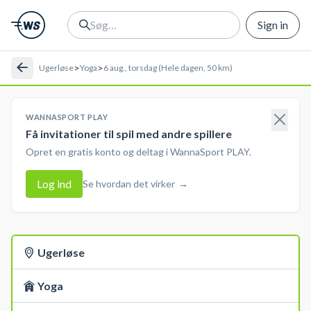
Sign in
>
>
Ugerløse
Yoga
6 aug., torsdag (Hele dagen, 50 km)
WANNASPORT PLAY
Få invitationer til spil med andre spillere
Opret en gratis konto og deltag i WannaSport PLAY.
Log ind
Se hvordan det virker
→
Ugerløse
Yoga