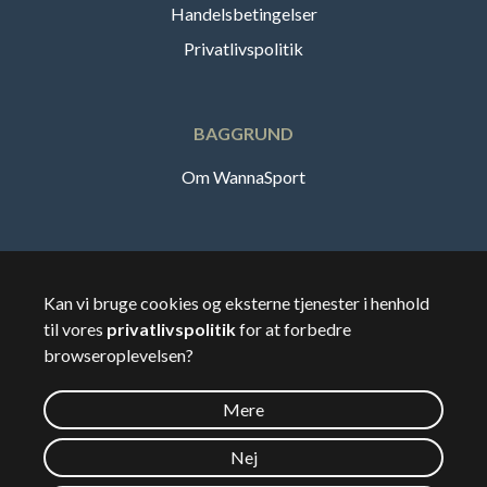
Handelsbetingelser
Privatlivspolitik
BAGGRUND
Om WannaSport
Dansk
Kan vi bruge cookies og eksterne tjenester i henhold
til vores
privatlivspolitik
for at forbedre
🇸🇪
Sverige
browseroplevelsen?
Mere
©
2026
Wannasport.dk
Nej