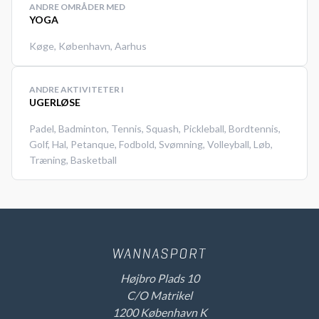
ANDRE OMRÅDER MED
YOGA
Køge
,
København
,
Aarhus
ANDRE AKTIVITETER I
UGERLØSE
Padel
,
Badminton
,
Tennis
,
Squash
,
Pickleball
,
Bordtennis
,
Golf
,
Hal
,
Petanque
,
Fodbold
,
Svømning
,
Volleyball
,
Løb
,
Træning
,
Basketball
Højbro Plads 10
C/O Matrikel
1200 København K