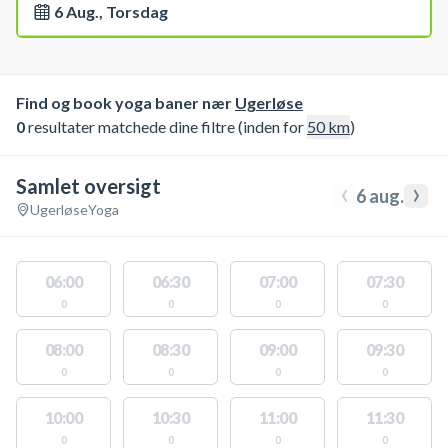
6 Aug., Torsdag
Find og book yoga baner nær
Ugerløse
0
resultater matchede dine filtre (inden for
50
km
)
Samlet oversigt
‹
›
6 aug.
Ugerløse
Yoga
06:00
06:30
07:00
07:30
0
0
0
0
08:00
08:30
09:00
09:30
0
0
0
0
10:00
10:30
11:00
11:30
0
0
0
0