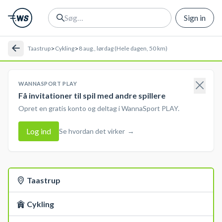
Sign in
>
>
Taastrup
Cykling
8 aug., lørdag (Hele dagen, 50 km)
WANNASPORT PLAY
Få invitationer til spil med andre spillere
Opret en gratis konto og deltag i WannaSport PLAY.
Log ind
Se hvordan det virker
→
Taastrup
Cykling