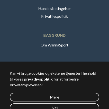
Handelsbetingelser
Privatlivspolitik
BAGGRUND
Om WannaSport
Dansk
Kan vi bruge cookies og eksterne tjenester i henhold
til vores
privatlivspolitik
for at forbedre
🇸🇪
Sverige
browseroplevelsen?
Mere
©
2026
Wannasport.dk
Nej