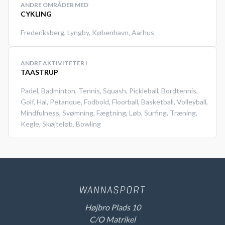
ANDRE OMRÅDER MED
CYKLING
Frederiksberg
,
Lyngby
,
København
,
Aarhus
ANDRE AKTIVITETER I
TAASTRUP
Padel
,
Badminton
,
Tennis
,
Squash
,
Pickleball
,
Bordtennis
,
Golf
,
Hal
,
Petanque
,
Fodbold
,
Floorball
,
Basketball
,
Volleyball
,
Mindfulness
,
Svømning
,
Fægtning
,
Løb
,
Surfing
,
Træning
,
Kegle
,
Skøjteløb
,
Bowling
Højbro Plads 10
C/O Matrikel