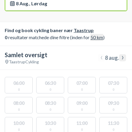
8 Aug., Lørdag
Find og book cykling baner nær
Taastrup
0
resultater matchede dine filtre (inden for
50
km
)
Samlet oversigt
‹
›
8 aug.
Taastrup
Cykling
06:00
06:30
07:00
07:30
0
0
0
0
08:00
08:30
09:00
09:30
0
0
0
0
10:00
10:30
11:00
11:30
0
0
0
0