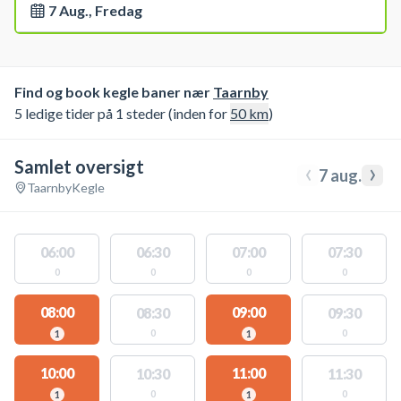
7 Aug., Fredag
Find og book kegle baner nær
Taarnby
5 ledige tider på 1 steder (inden for
50
km
)
Samlet oversigt
‹
›
7 aug.
Taarnby
Kegle
06:00
06:30
07:00
07:30
0
0
0
0
08:00
09:00
08:30
09:30
0
0
1
1
10:00
11:00
10:30
11:30
0
0
1
1