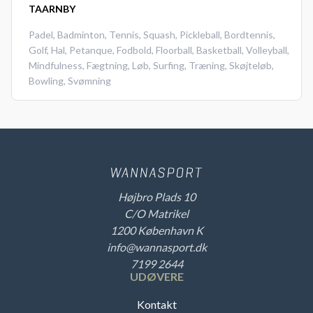
TAARNBY
Padel
,
Badminton
,
Tennis
,
Squash
,
Pickleball
,
Bordtennis
,
Golf
,
Hal
,
Petanque
,
Fodbold
,
Floorball
,
Basketball
,
Volleyball
,
Mindfulness
,
Fægtning
,
Løb
,
Surfing
,
Træning
,
Skøjteløb
,
Bowling
,
Svømning
Højbro Plads 10
C/O Matrikel
1200 København K
info@wannasport.dk
7199 2644
UDØVERE
Kontakt