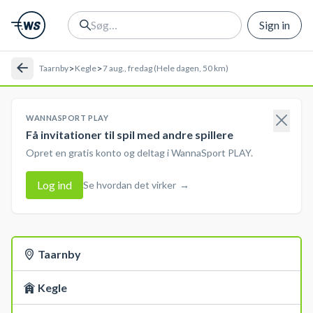
Sign in
>
>
Taarnby
Kegle
7 aug., fredag (Hele dagen, 50 km)
WANNASPORT PLAY
Få invitationer til spil med andre spillere
Opret en gratis konto og deltag i WannaSport PLAY.
Log ind
Se hvordan det virker
→
Taarnby
Kegle