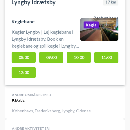
Lyngby Idrætsby
17
km
Book en bane
Keglebane
Kegle
Kegler Lyngby | Lej keglebane i
Lyngby Idrætsby. Book en
keglebane og spil kegle i Lyngby
på en af keglebanerne beliggende
08:00
09:00
10:00
11:00
i idrætsbyen.
12:00
ANDRE OMRÅDER MED
KEGLE
København
,
Frederiksberg
,
Lyngby
,
Odense
ANDRE AKTIVITETER I