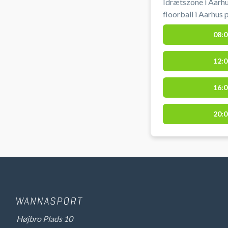
Idrætszone i Aarhu
floorball i Aarhus
Vestereng Idrætsz
08:0
af hallen. Gratis parkering ved grus parkeringen 50 meter
fra hallen ved boo
12:0
Vestereng Idrætsz
16:0
20:0
Højbro Plads 10