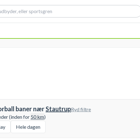
orball baner nær
Stautrup
Ryd filtre
eder (inden for
50
km
)
ay
Hele dagen