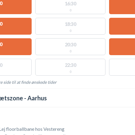
0
16:30
0
0
18:30
0
0
20:30
0
0
22:30
0
e side til at finde ønskede tider
AKTIVITETER
ætszone - Aarhus
 Lej floorballbane hos Vestereng