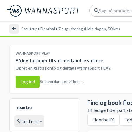
Stautrup
>
Floorball
>
7 aug., fredag (Hele dagen, 50 km)
WANNASPORT PLAY
Få invitationer til spil med andre spillere
Opret en gratis konto og deltag i WannaSport PLAY.
Log ind
Se hvordan det virker
→
Find og book flo
OMRÅDE
14 ledige tider på 1 st
Floorball
Tod
Stautrup