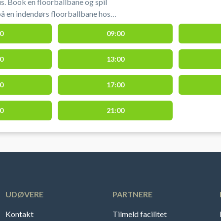
s. Book en floorballbane og spil
 på en indendørs floorballbane hos
one. Floorballbanen i Aarhus udgør 1/3
0
09:00
king af floorballbane i Aarhus hos
0
13:00
one.
0
17:00
0
21:00
UDØVERE
PARTNERE
Kontakt
Tilmeld facilitet