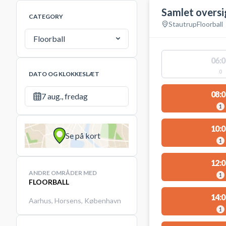
Samlet oversi
CATEGORY
Stautrup
Floorball
Floorball
06:0
0
DATO OG KLOKKESLÆT
08:0
7 aug., fredag
1
10:0
Se på kort
1
12:0
ANDRE OMRÅDER MED
1
FLOORBALL
14:0
Aarhus
,
Horsens
,
København
1