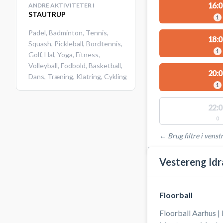
16:0
ANDRE AKTIVITETER I
STAUTRUP
1
Padel
,
Badminton
,
Tennis
,
18:0
Squash
,
Pickleball
,
Bordtennis
,
1
Golf
,
Hal
,
Yoga
,
Fitness
,
Volleyball
,
Fodbold
,
Basketball
,
20:0
Dans
,
Træning
,
Klatring
,
Cykling
1
22:0
0
← Brug filtre i venstr
STEDER MED LEDIGE 
Vestereng Idr
Floorball
Floorball Aarhus |