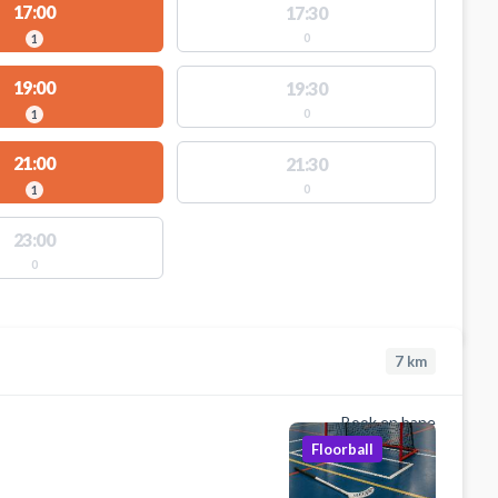
17:00
17:30
0
1
19:00
19:30
0
1
21:00
21:30
0
1
23:00
0
7
km
Book en bane
Floorball