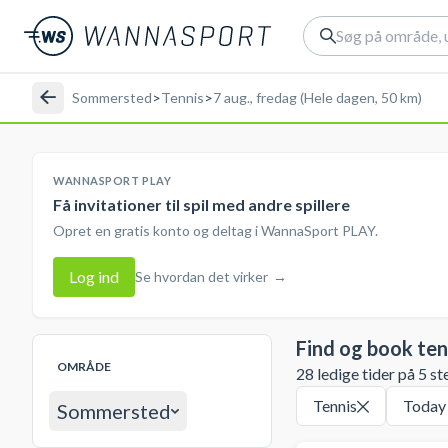
Sommersted
>
Tennis
>
7 aug., fredag (Hele dagen, 50 km)
WANNASPORT PLAY
Få invitationer til spil med andre spillere
Opret en gratis konto og deltag i WannaSport PLAY.
Log ind
Se hvordan det virker
→
Find og book ten
OMRÅDE
28 ledige tider på 5 st
Tennis
Today
Sommersted