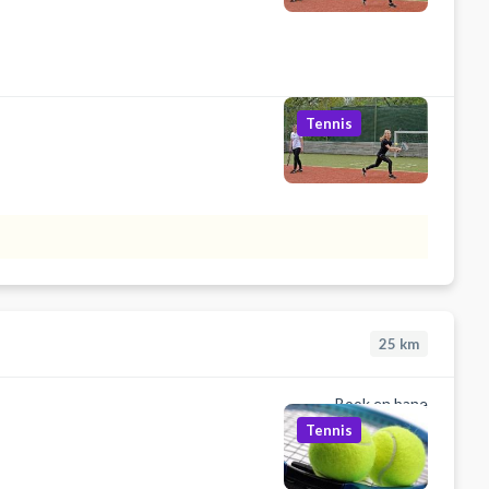
Tennis
25
km
Book en bane
Tennis