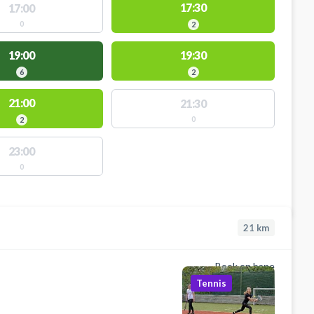
17:30
17:00
0
2
19:00
19:30
6
2
21:00
21:30
0
2
23:00
0
21
km
Book en bane
Tennis