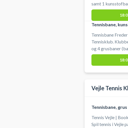
samt 1 kunsstofban
tennis i Frederici
18:0
beliggenhed i Frede
Tennisbane, kun
Tennisbane Frederic
Tennisklub. Klubbe
og 4 grusbaner (ba
tennis i Fredericia
18:0
Fredericia.
Vejle Tennis K
Tennisbane, grus
Tennis Vejle | Book
Spil tennis i Vejle