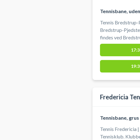
Tennisbane, uden
Tennis Bredstrup-P
Bredstrup-Pjedsted
findes ved Bredst
Bredstrup og Pjeds
17:3
tennisbane og spil
ved BPI Tennis. Der er gratis parkeringsmuligheder ved
19:3
tennisanlægget på
skolen.
Fredericia Ten
Tennisbane, grus
Tennis Fredericia |
Tennisklub. Klubbe