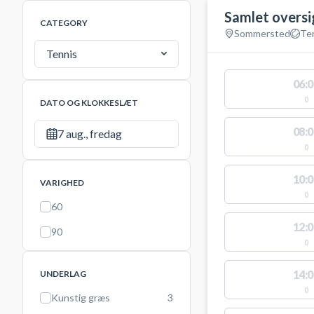
Samlet oversi
CATEGORY
Sommersted
Te
Tennis
06:0
0
DATO OG KLOKKESLÆT
08:0
7 aug., fredag
0
10:0
VARIGHED
0
60
12:0
90
0
14:0
UNDERLAG
0
Kunstig græs
3