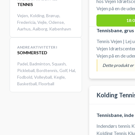
hos Vejen Idrætscen
TENNIS
Vejen på en de ud
SportsCenter Danm
Vejen
,
Kolding
,
Brørup
,
18:0
Fredericia
,
Vejle
,
Odense
,
afhentes og aflever
Aarhus
,
Aalborg
,
København
muligt at leje ketcher og bolde. Gr
Tennisbane, grus
ved booking af ten
Tennis Vejen | Lej 
ANDRE AKTIVITETER I
Vejen Idrætscenter.
SOMMERSTED
Vejen på en de ud
Danmark. Nøgle til
Padel
,
Badminton
,
Squash
,
Dette produkt er i
i receptionen, hvor
Pickleball
,
Bordtennis
,
Golf
,
Hal
,
Fodbold
,
Volleyball
,
Kegle
,
bolde. Gratis parkering er muligt ved booking af
Basketball
,
Floorball
tennisbanerne i Vej
Kolding Tenni
Tennisbane, inde
Indendørs tennis K
Kolding Tennis Klu