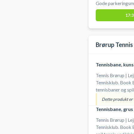
Gode parkeringsmu
selv ketcher og bo
17:3
Brørup Tennis
Tennisbane, kun
Tennis Brørup | Le
Tennisklub. Book 
tennisbaner og spi
tennisklubbens i B
Dette produkt er i
Tennisbane, grus
Tennis Brørup | Le
Tennisklub. Book 