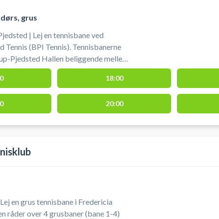
dørs, grus
jedsted | Lej en tennisbane ved
 Tennis (BPI Tennis). Tennisbanerne
rup-Pjedsted Hallen beliggende mellem
ted ikke langt fra Fredericia. Book en
0
18:00
 tennis ved Fredericia på grusbanerne
0
20:00
 parkeringspladsen mellem hallen og
nisklub
 Lej en grus tennisbane i Fredericia
n råder over 4 grusbaner (bane 1-4)