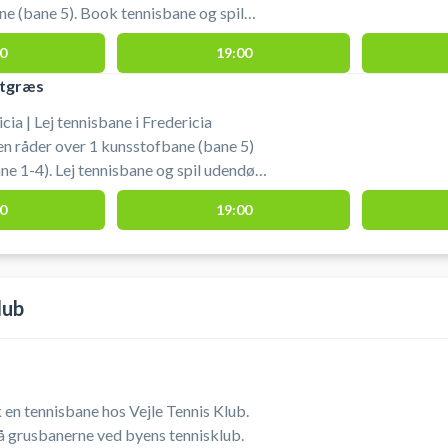
e (bane 5). Book tennisbane og spil
a på udendørs tennisbaner med fin
0
19:00
ricia.
stgræs
ia | Lej tennisbane i Fredericia
n råder over 1 kunsstofbane (bane 5)
ne 1-4). Lej tennisbane og spil udendørs
 på tennisbanerne ved tennisklubben i
0
19:00
lub
 en tennisbane hos Vejle Tennis Klub.
 på grusbanerne ved byens tennisklub.