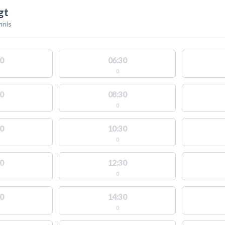
gt
nnis
0
06:30
0
0
08:30
0
0
10:30
0
0
12:30
0
0
14:30
0