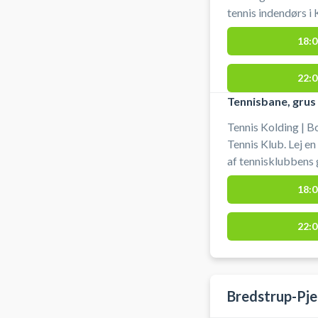
tennis indendørs i Kolding. Medbrin
ketchere.
18:0
22:0
Tennisbane, grus
Tennis Kolding | B
Tennis Klub. Lej en
af tennisklubbens 
18:0
22:0
Bredstrup-Pje