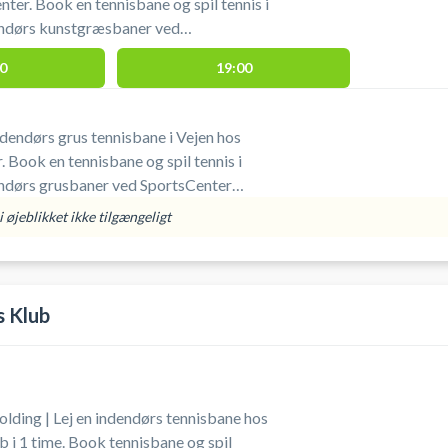
ter. Book en tennisbane og spil tennis i
endørs kunstgræsbaner ved
ark. Nøgle til tennisbanen skal
0
19:00
es i receptionen, hvor det også er
atis parkering er muligt
nisbanerne i Vejen.
udendørs grus tennisbane i Vejen hos
 Book en tennisbane og spil tennis i
endørs grusbaner ved SportsCenter
 tennisbanen skal afhentes og afleveres
 øjeblikket ikke tilgængeligt
 det også er muligt at leje ketcher og
en.
s Klub
olding | Lej en indendørs tennisbane hos
b i 1 time. Book tennisbane og spil