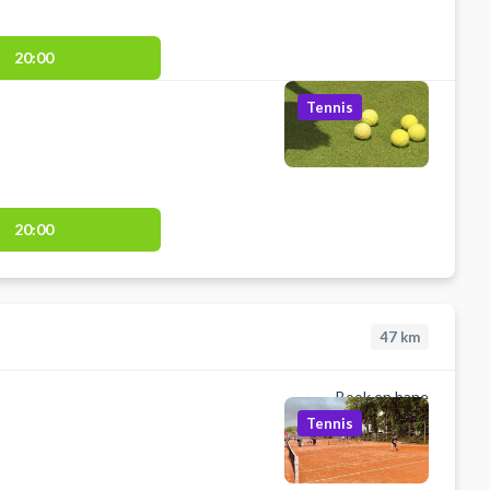
20:00
Tennis
20:00
47
km
Book en bane
Tennis