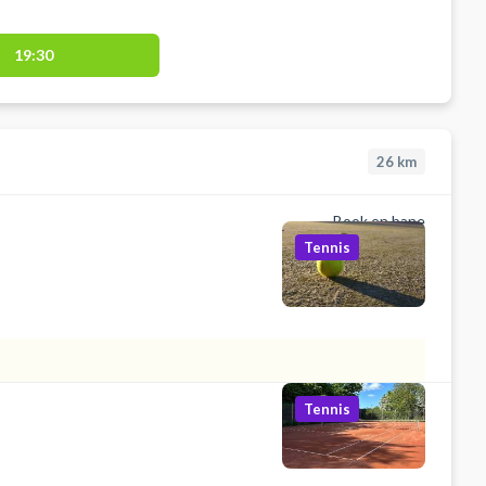
19:30
26
km
Book en bane
Tennis
Tennis