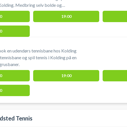
g selv bolde og
0
19:00
0
ook en udendørs tennisbane hos Kolding
 tennisbane og spil tennis i Kolding på en
grusbaner.
0
19:00
0
dsted Tennis