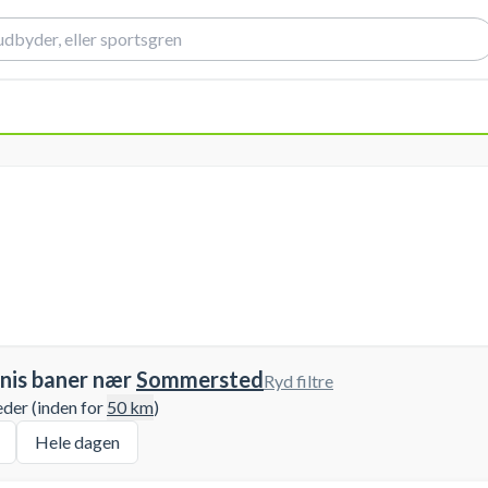
nis baner nær
Sommersted
Ryd filtre
eder (inden for
50
km
)
Hele dagen