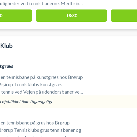
ligheder ved tennisbanerne. Medbring
lde.
0
18:30
 Klub
stgræs
j en tennisbane på kunstgræs hos Brørup
Brørup Tennisklubs kunstgræs
l tennis ved Vejen på udendørsbaner ved
rørup. Medbring selv ketcher og bolde.
 øjeblikket ikke tilgængeligt
j en tennisbane på grus hos Brørup
Brørup Tennisklubs grus tennisbaner og