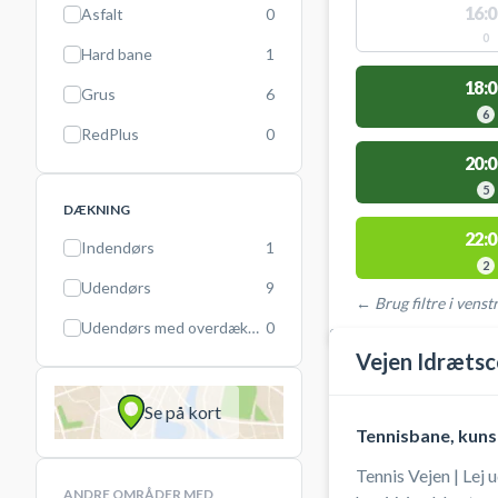
16:0
Asfalt
0
0
Hard bane
1
18:0
Grus
6
6
RedPlus
0
20:0
5
DÆKNING
22:0
Indendørs
1
2
Udendørs
9
← Brug filtre i venstr
Udendørs med overdækning
0
STEDER MED LEDIGE 
Vejen Idrætsc
Se på kort
Tennisbane, kun
Tennis Vejen | Lej
ANDRE OMRÅDER MED