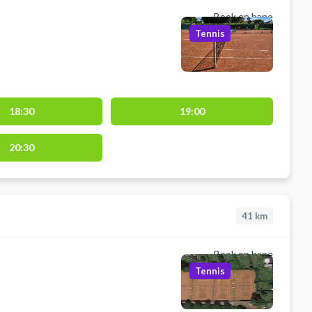
Book en bane
Tennis
18:30
19:00
20:30
41
km
Book en bane
Tennis