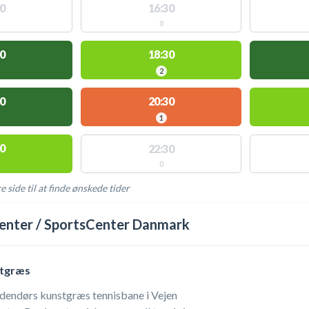
0
16:30
0
0
18:30
2
0
20:30
1
0
22:30
0
e side til at finde ønskede tider
AKTIVITETER
enter / SportsCenter Danmark
stgræs
 udendørs kunstgræs tennisbane i Vejen