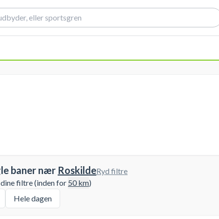
le baner nær
Roskilde
Ryd filtre
ine filtre (inden for
50
km
)
Hele dagen