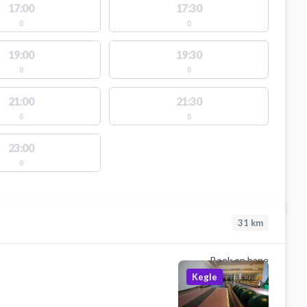
17:00
17:30
0
0
19:00
19:30
0
0
21:00
21:30
0
0
23:00
0
31
km
Book en bane
Kegle