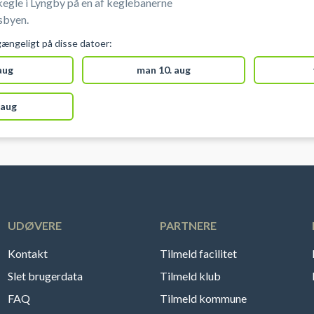
kegle i Lyngby på en af keglebanerne
sbyen.
gængeligt på disse datoer:
 aug
man 10. aug
 aug
UDØVERE
PARTNERE
Kontakt
Tilmeld facilitet
Slet brugerdata
Tilmeld klub
FAQ
Tilmeld kommune