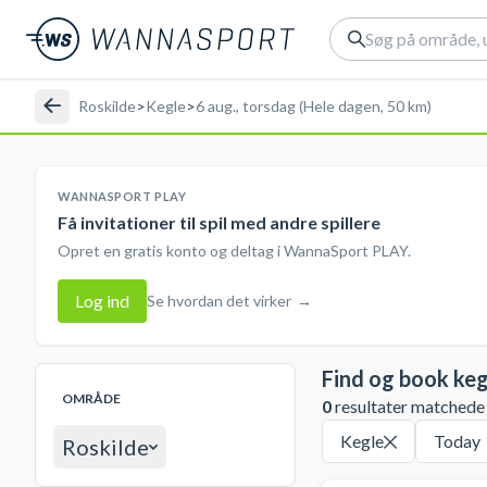
Roskilde
>
Kegle
>
6 aug., torsdag (Hele dagen, 50 km)
WANNASPORT PLAY
Få invitationer til spil med andre spillere
Opret en gratis konto og deltag i WannaSport PLAY.
Log ind
Se hvordan det virker
→
Find og book keg
OMRÅDE
0
resultater matchede d
Kegle
Today
Roskilde