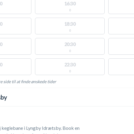
0
16:30
0
0
18:30
0
0
20:30
0
0
22:30
0
e side til at finde ønskede tider
AKTIVITETER
sby
j keglebane i Lyngby Idrætsby. Book en