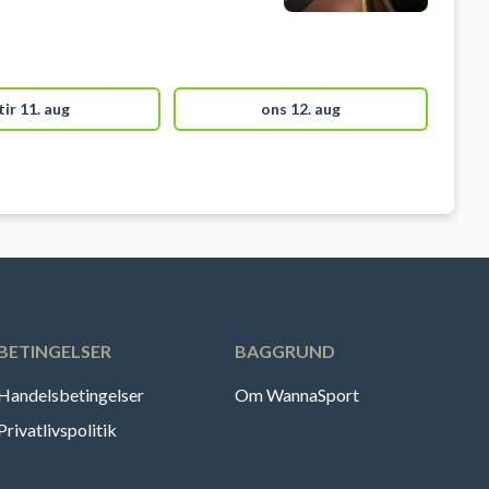
tir 11. aug
ons 12. aug
BETINGELSER
BAGGRUND
Handelsbetingelser
Om WannaSport
Privatlivspolitik