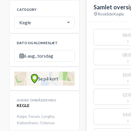
Samlet oversi
CATEGORY
Roskilde
Kegle
Kegle
06:0
0
DATO OG KLOKKESLÆT
08:0
6 aug., torsdag
0
10:0
Se på kort
0
12:0
ANDRE OMRÅDER MED
0
KEGLE
14:0
Køge
,
Farum
,
Lyngby
,
0
København
,
Odense