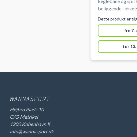
keglebane og spil 
beliggende i idræt
Dette produkt er til
fre 7.
tor 13.
Højbro Plads 10
C/O Matrikel
1200 København K
info@wannasport.dk