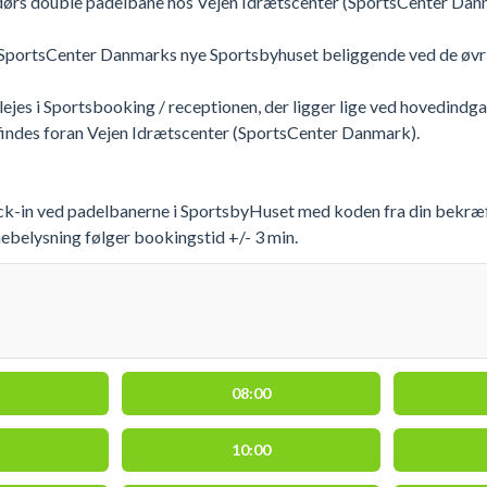
ørs double padelbane hos Vejen Idrætscenter (SportsCenter Dan
 SportsCenter Danmarks nye Sportsbyhuset beliggende ved de øv
lejes i Sportsbooking / receptionen, der ligger lige ved hovedindg
 findes foran Vejen Idrætscenter (SportsCenter Danmark).
k-in ved padelbanerne i SportsbyHuset med koden fra din bekræftel
ebelysning følger bookingstid +/- 3 min.
08:00
10:00