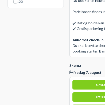
Du booker en indend
120
Padelbanen findes i
✔️ Bat og bolde kan 
✔️ Gratis parkering
Ankomst check-in
Du skal benytte chec
booking starter. Ban
Skema
fredag 7. august
07:00
09:30