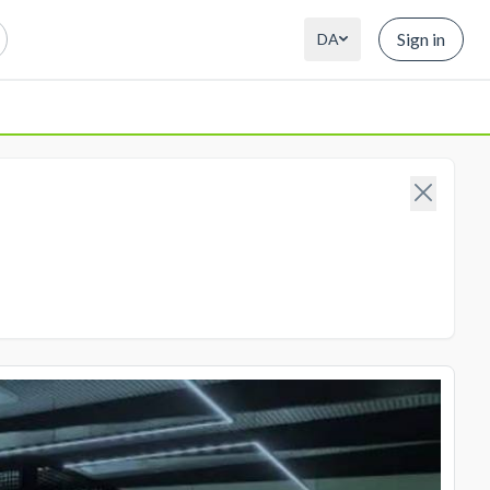
Sign in
DA