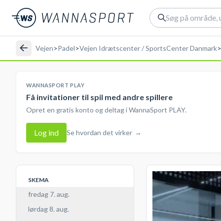
Vejen
>
Padel
>
Vejen Idrætscenter / SportsCenter Danmark
WANNASPORT PLAY
Få invitationer til spil med andre spillere
Opret en gratis konto og deltag i WannaSport PLAY.
Log ind
Se hvordan det virker
→
SKEMA
fredag 7. aug.
lørdag 8. aug.