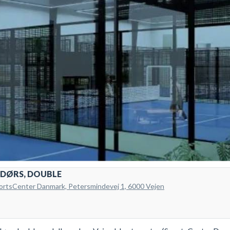
NDØRS, DOUBLE
portsCenter Danmark, Petersmindevej 1, 6000 Vejen