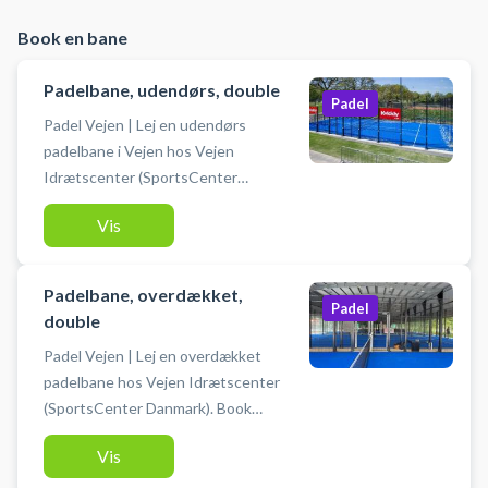
Book en bane
Padelbane, udendørs, double
Padel
Padel Vejen | Lej en udendørs
padelbane i Vejen hos Vejen
Idrætscenter (SportsCenter
Danmark). Book padelbane og spil
Vis
padel i Vejen på en udendørs
padelbane for 4 personer. Lej bat
og køb bolde i Sportsbooking /
Padelbane, overdækket,
receptionen, der ligger lige ved
Padel
double
hovedindgangen. #padel-vejen
Padel Vejen | Lej en overdækket
#padel-i-vejen #book-padelbane-
padelbane hos Vejen Idrætscenter
vejen #spil-padel-vejen
(SportsCenter Danmark). Book
padelbane og spil padel i Vejen på
Vis
en udendørs overdækket
doublebane. Lej bat og køb bolde i