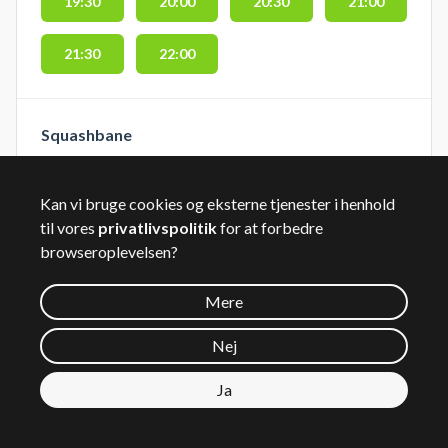
19:30
20:00
20:30
21:00
21:30
22:00
Squashbane
05:15
06:00
06:45
07:30
Kan vi bruge cookies og eksterne tjenester i henhold
til vores
privatlivspolitik
for at forbedre
08:15
09:00
09:45
10:30
browseroplevelsen?
11:15
12:00
12:45
13:30
Mere
Nej
14:15
15:00
15:45
16:30
Ja
17:15
18:00
18:45
19:30