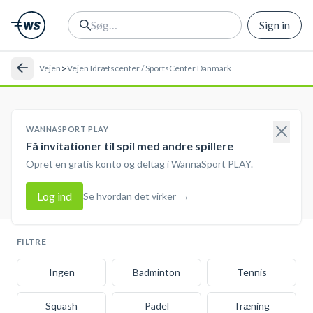
Sign in
>
Vejen
Vejen Idrætscenter / SportsCenter Danmark
WANNASPORT PLAY
Få invitationer til spil med andre spillere
Opret en gratis konto og deltag i WannaSport PLAY.
Log ind
Se hvordan det virker
→
FILTRE
Ingen
Badminton
Tennis
Squash
Padel
Træning