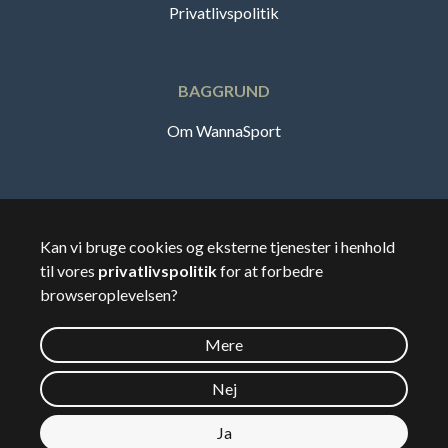
Privatlivspolitik
BAGGRUND
Om WannaSport
Dansk
Kan vi bruge cookies og eksterne tjenester i henhold
til vores
privatlivspolitik
for at forbedre
🇸🇪
Sverige
browseroplevelsen?
Mere
©
2026
Wannasport.dk
Nej
Ja
Privatdata