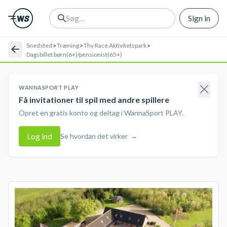
Sign in
>
>
>
Snedsted
Træning
Thy Race Aktivitetspark
Dagsbillet børn(6+)/pensionist(65+)
WANNASPORT PLAY
Få invitationer til spil med andre spillere
Opret en gratis konto og deltag i WannaSport PLAY.
Log ind
Se hvordan det virker
→